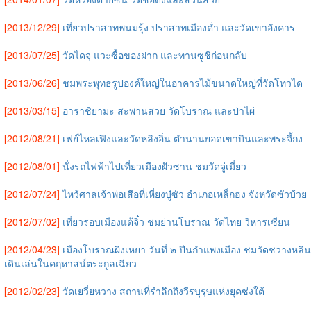
[2013/12/29]
เที่ยวปราสาทพนมรุ้ง ปราสาทเมืองต่ำ และวัดเขาอังคาร
[2013/07/25]
วัดไดจุ แวะซื้อของฝาก และทานซูชิก่อนกลับ
[2013/06/26]
ชมพระพุทธรูปองค์ใหญ่ในอาคารไม้ขนาดใหญ่ที่วัดโทวได
[2013/03/15]
อาราชิยามะ สะพานสวย วัดโบราณ และป่าไผ่
[2012/08/21]
เฟย์ไหลเฟิงและวัดหลิงอิ่น ตำนานยอดเขาบินและพระจี้กง
[2012/08/01]
นั่งรถไฟฟ้าไปเที่ยวเมืองฝัวซาน ชมวัดจู่เมี่ยว
[2012/07/24]
ไหว้ศาลเจ้าพ่อเสือที่เหี่ยงบู๋ซัว อำเภอเหล็กฮง จังหวัดซัวบ้วย
[2012/07/02]
เที่ยวรอบเมืองแต้จิ๋ว ชมย่านโบราณ วัดไทย วิหารเซียน
[2012/04/23]
เมืองโบราณผิงเหยา วันที่ ๒ ปีนกำแพงเมือง ชมวัดซวางหลิน
เดินเล่นในคฤหาสน์ตระกูลเฉียว
[2012/02/23]
วัดเยวี่ยหวาง สถานที่รำลึกถึงวีรบุรุษแห่งยุคซ่งใต้