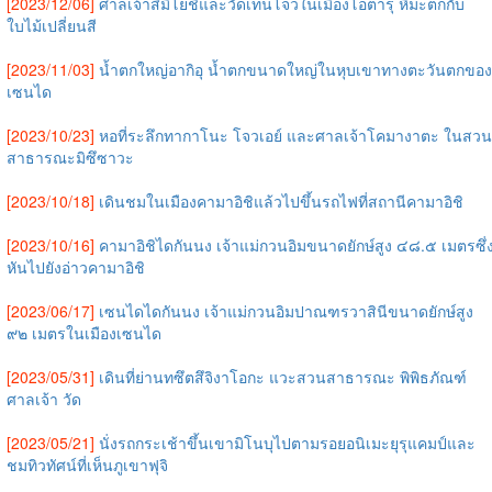
[2023/12/06]
ศาลเจ้าสึมิโยชิและวัดเทนโจวในเมืองโอตารุ หิมะตกกับ
ใบไม้เปลี่ยนสี
[2023/11/03]
น้ำตกใหญ่อากิอุ น้ำตกขนาดใหญ่ในหุบเขาทางตะวันตกของ
เซนได
[2023/10/23]
หอที่ระลึกทากาโนะ โจวเอย์ และศาลเจ้าโคมางาตะ ในสวน
สาธารณะมิซึซาวะ
[2023/10/18]
เดินชมในเมืองคามาอิชิแล้วไปขึ้นรถไฟที่สถานีคามาอิชิ
[2023/10/16]
คามาอิชิไดกันนง เจ้าแม่กวนอิมขนาดยักษ์สูง ๔๘.๕ เมตรซึ่
หันไปยังอ่าวคามาอิชิ
[2023/06/17]
เซนไดไดกันนง เจ้าแม่กวนอิมปาณฑรวาสินีขนาดยักษ์สูง
๙๒ เมตรในเมืองเซนได
[2023/05/31]
เดินที่ย่านทซึตสึจิงาโอกะ แวะสวนสาธารณะ พิพิธภัณฑ์
ศาลเจ้า วัด
[2023/05/21]
นั่งรถกระเช้าขึ้นเขามิโนบุไปตามรอยอนิเมะยุรุแคมป์และ
ชมทิวทัศน์ที่เห็นภูเขาฟุจิ