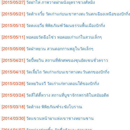
[2015/05/27]
วัดฝาไห่ ภาพวาดฝาผนังยุคราชวงศ์หมิง
[2015/05/21]
วัดต้าเจวี๋ย วัดเก่าแก่บนเขาทางตะวันตกเฉียงเหนือของปักกิ่
[2015/05/13]
วัดตงเยวี่ย พิพิธภัณฑ์วัฒนธรรมพื้นเมืองปักกิ่ง
[2015/05/11]
หอคอยวัดฉือโซ่ว หอคอยเก่าแก่ในสวนเล็กๆ
[2015/05/09]
วัดฝ่าหยวน สวนดอกกานพลูในวัดเล็กๆ
[2015/04/21]
วัดปี้หยวิน สถานที่พักศพของซุนยัดเซนชั่วคราว
[2015/04/13]
วัดเจี้ยไถ วัดเก่าแก่บนเขาทางตะวันตกของปักกิ่ง
[2015/03/28]
วัดหยวินจวี วัดเก่าแก่ทางตอนใต้ของปักกิ่ง
[2015/03/24]
วัดลี่ไต้ตี้หวาง สถานที่บูชาจักรพรรดิในสมัยอดีต
[2015/03/18]
วัดต้าจง พิพิธภัณฑ์ระฆังโบราณ
[2014/03/30]
วัดแขวนหน้าผาแห่งเขาชางหยานซาน
[2014/01/07]
วัดหว่องต่ายซิ้น วัดชื่อดังและสวนสวย