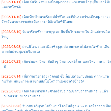
[2025/11/11]
เดินเล่นริมฝั่งทะเลเมืองยุงาวาระ แวะศาลเจ้าอุบุสึนะฮาจิมัง
และวัดโจวงัง
[2025/11/10]
เดินเที่ยวไปตามริมแม่น้ำจิโตเสะที่คั่นระหว่างเมืองยุงาวาระ
จังหวัดคานางาวะกับเมืองอาตามิจังหวัดชิซึโอกะ
[2025/08/10]
วัดนาริตะซังสาขาคุรุเมะ ปีนขึ้นไปชมภายในเจ้าแม่กวนอิม
ใหญ่
[2025/08/08]
ย่านมิโตมะและเมืองชิงงูสุดปลายทางรถไฟสายไคซึกะ เดิน
ตากฝนย่านชุมชนริมทะเล
[2025/07/23]
เดินชมมหาวิทยาลัยคิวชู วิทยาเขตอิโตะ และวิทยาเขตมาอิ
าชิ
[2025/07/14]
เที่ยววัดเนียวอิริง (วัดกบ) ซึ่งเต็มไปด้วยกบปลอม ตากฝนรอ
กินร้านเมนยะกางะสาขาหลักโอโงริ ราเมงเจ้าดังข้างวัด
[2025/07/05]
เดินเล่นชมวัดและศาลเจ้าบริเวณซากปราสาทนาจิมะแล้ว
แวะกินราเมงแถวย่านนาจิมะ
[2025/03/20]
วันวสันตวิษุวัต ไปปีนเขาโควโนสึสูง ๑๐๐​ เมตรใจกลางเมือ
ฟุกุโอกะ ไปเดินย่านโอซาสะ แวะกินฮากาตะราเมงก่อนกลับ