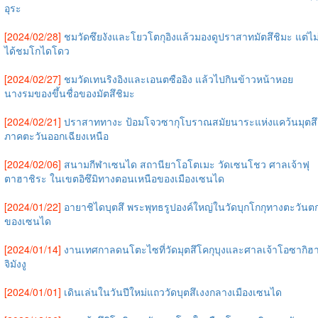
อุระ
[2024/02/28]
ชมวัดซึยงังและโยวโตกุอิงแล้วมองดูปราสาทมัตสึชิมะ แต่ไม
ได้ชมโกไดโดว
[2024/02/27]
ชมวัดเทนริงอิงและเอนตซืออิง แล้วไปกินข้าวหน้าหอย
นางรมของขึ้นชื่อของมัตสึชิมะ
[2024/02/21]
ปราสาททางะ ป้อมโจวซากุโบราณสมัยนาระแห่งแคว้นมุตสึ
ภาคตะวันออกเฉียงเหนือ
[2024/02/06]
สนามกีฬาเซนได สถานียาโอโตเมะ วัดเซนโชว ศาลเจ้าฟุ
ตาฮาชิระ ในเขตอิซึมิทางตอนเหนือของเมืองเซนได
[2024/01/22]
อายาชิไดบุตสึ พระพุทธรูปองค์ใหญ่ในวัดบุกโกกุทางตะวันต
ของเซนได
[2024/01/14]
งานเทศกาลดนโตะไซที่วัดมุตสึโคกุบุงและศาลเจ้าโอซากิฮ
จิมังงู
[2024/01/01]
เดินเล่นในวันปีใหม่แถววัดบุตสึเงงกลางเมืองเซนได