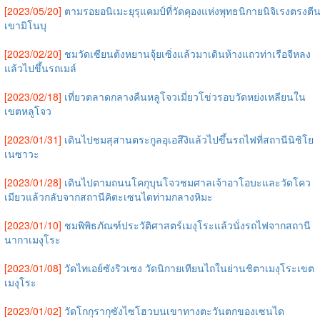
[2023/05/20]
ตามรอยอนิเมะยุรุแคมป์ที่วัดคุองแห่งพุทธนิกายนิจิเรงตรงตี
เขามิโนบุ
[2023/02/20]
ชมวัดเซียนต้งหยานจุ้ยเซิ่งแล้วมาเดินห้างแถวท่าเรือจีหลง
แล้วไปขึ้นรถเมล์
[2023/02/18]
เที่ยวตลาดกลางคืนหลูโจวเมี่ยวโข่วรอบวัดหย่งเหลียนใน
เขตหลูโจว
[2023/01/31]
เดินไปชมสุสานตระกูลอุเอสึงิแล้วไปขึ้นรถไฟที่สถานีนิชิโย
เนซาวะ
[2023/01/28]
เดินไปตามถนนโคกุบุนโจวชมศาลเจ้าอาโอบะและวัดโคว
เมียวแล้วกลับจากสถานีคิตะเซนไดท่ามกลางหิมะ
[2023/01/10]
ชมพิพิธภัณฑ์ประวัติศาสตร์เมงุโระแล้วนั่งรถไฟจากสถานี
นากาเมงุโระ
[2023/01/08]
วัดไทเอย์ซังริวเซง วัดนิกายเทียนไถในย่านชิตาเมงุโระเขต
เมงุโระ
[2023/01/02]
วัดโกกุรากุซังไซโฮวบนเขาทางตะวันตกของเซนได