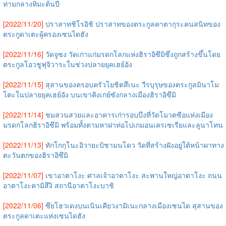
ท่ามกลางหิมะต้นปี
[2022/11/20]
ปราสาทชิโรอิชิ ปราสาทของตระกูลคาตากุระคนสนิทของ
ตระกูดาเตะผู้ครองเซนไดฮัง
[2022/11/16]
วัดจูซง วัดเก่าแก่มรดกโลกแห่งฮิราอิซึมิซึ่งถูกสร้างขึ้นโดย
ตระกูลโอวชูฟุจิวาระในช่วงปลายยุคเฮย์อัง
[2022/11/15]
สุสานของครอบครัวโยชิตสึเนะ วีรบุรุษของตระกูลมินาโม
โตะในปลายยุคเฮย์อัง บนเขาคิงเกย์ซังกลางเมืองฮิราอิซึมิ
[2022/11/14]
ชมสวนสวยและอาคารเก่ารอบบึงที่วัดโมวตซือแห่งเมือง
มรดกโลกฮิราอิซึมิ พร้อมทั้งตามหาฝาท่อโปเกมอนเครเซเรียและลูนาโทน
[2022/11/13]
ทักโกกุโนะอิวายะบิชามนโดว วัดที่สร้างฝังอยู่ใต้หน้าผาทาง
ตะวันตกของฮิราอิซึมิ
[2022/11/07]
เขาอาตาโงะ ศาลเจ้าอาตาโงะ สะพานใหญ่อาตาโงะ ถนน
อาตาโงะคามิสึงิ สถานีอาตาโงะบาชิ
[2022/11/06]
ซึยโฮวเดงบนเนินเคียวงามิเนะกลางเมืองเซนได สุสานของ
ตระกูลดาเตะแห่งเซนไดฮัง