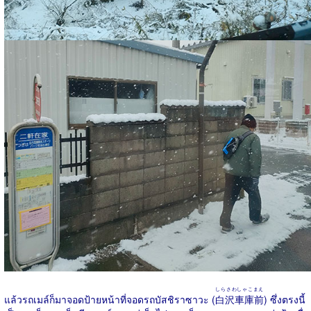
しらさわしゃこまえ
แล้วรถเมล์ก็มาจอดป้ายหน้าที่จอดรถบัสชิราซาวะ (
白沢車庫前
) ซึ่งตรงนี้