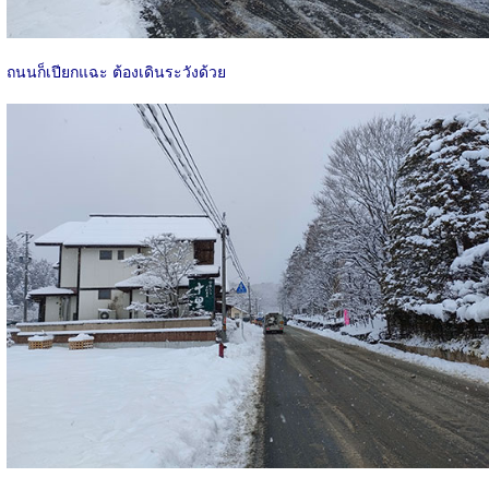
ถนนก็เปียกแฉะ ต้องเดินระวังด้วย