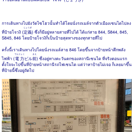
การเดินทางไปยังวัดไซโฮวนั้นทำได้โดยนั่งรถเมล์จากตัวเมืองเซนไดไปลง
じょうぎ
ที่ป้ายโจวงิ (
定義
) ซึ่งก็มีอยู่หลายสายที่ไปได้ ได้แก่สาย 844, S844, 845,
S845, 846 โดยป้ายโจวงิก็เป็นป้ายสุดทางของทุกสายที่ไป
ครั้งนี้เราเดินทางไปโดยนั่งรถเมล์สาย 846 โดยขึ้นจากป้ายหน้าตึกพลัง
でんりょく
まえ
ไฟฟ้า (
電力
ビル
前
) ซึ่งอยู่ทางตะวันตกของสถานีเซนได ที่จริงตอนแรก
ตั้งใจจะไปขึ้นที่ป้ายหน้าสถานีรถไฟเซนได แต่ว่าหาป้ายไม่เจอ ก็เลยมาขึ้น
ที่ป้ายนี้ซึ่งอยู่ถัดไป