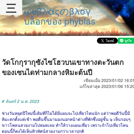
三
φυβλαςのβλογ
บล็อกของ phyblas
วัดโกกุรากุซังไซโฮวบนเขาทางตะวันตก
ของเซนไดท่ามกลางหิมะต้นปี
เขียนเมื่อ 2023/01/02 16:0
แก้ไขล่าสุด 2023/01/06 15:2
# จันทร์ 2 ม.ค. 2023
ช่วงวันหยุดปีใหม่นี้เดิมทีก็ไม่ได้มีแผนจะไปเที่ยวไหนนัก แต่ว่าพอดีวันนี้มี
หิมะตกตั้งแต่เช้า พอตื่นขึ้นมามองนอกหน้าต่างที่พักซึ่งอยู่ชั้น ๖ เห็นรอบๆ
ขาวโพลนสวยงามไปหมดเลย ทำให้วางแผนเที่ยว เพราะถ้าไปเที่ยวไหน
ตอนนี้ก็คงได้เห็นทิวทัศน์สวยงามกว่าเวลาปกติ