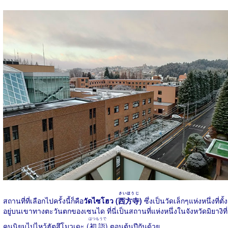
さいほうじ
สถานที่ที่เลือกไปครั้งนี้ก็คือ
วัดไซโฮว (
西方寺
)
ซึ่งเป็นวัดเล็กๆแห่งหนึ่งที่ตั้ง
อยู่บนเขาทางตะวันตกของเซนได ที่นี่เป็นสถานที่แห่งหนึ่งในจังหวัดมิยางิที่
はつもうで
คนนิยมไปไหว้ฮัตสึโมวเดะ (
初詣
) ตอนต้นปีกันด้วย