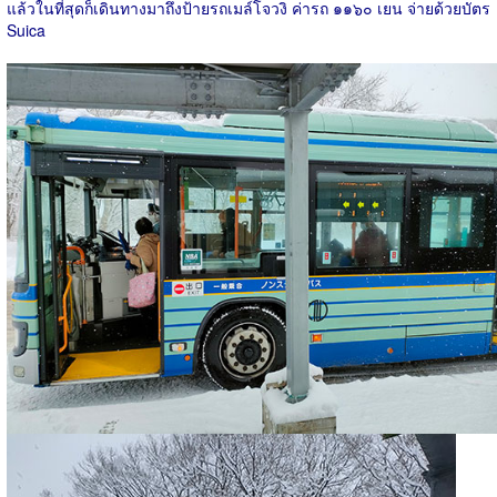
แล้วในที่สุดก็เดินทางมาถึงป้ายรถเมล์โจวงิ ค่ารถ ๑๑๖๐ เยน จ่ายด้วยบัตร
Suica