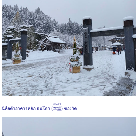
ほんどう
นี่คือตัวอาคารหลัก ฮนโดว (
本堂
) ของวัด