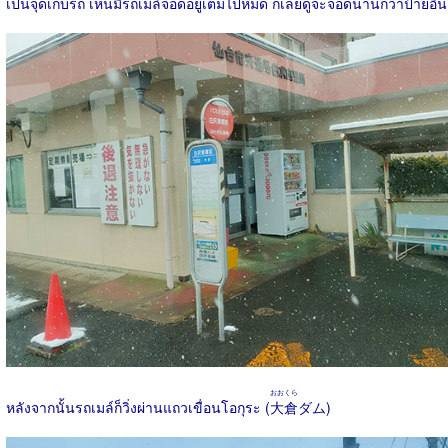
เป็นจุดเก็บรถ เห็นมีรถเมล์จอดอยู่เต็มไปหมด ก็เลยดูจะจอดนานกว่าป้ายอื่น
おおくら
หลังจากนั้นรถเมล์ก็วิ่งผ่านแถวเขื่อนโอกุระ (
大倉
ダム)