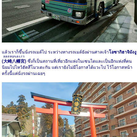
แล้วเราก็ขึ้นนั่งรถเมล์ไป ระหว่างทางรถเมล์ยังผ่านศาลเจ้า
โอซากิฮาจิมังงู
おおさきはちまんぐう
(
大崎八幡宮
)
ซึ่งก็เป็นสถานที่เที่ยวอีกแห่งในเซนไดและเป็นอีกแห่งที่คน
นิยมไปไหว้ฮัตสึโมวเดะกัน แต่เรายังไม่มีโอกาสได้แวะไป ไว้โอกาสหน้า
ครั้งนี้แค่นั่งรถผ่านเฉยๆ