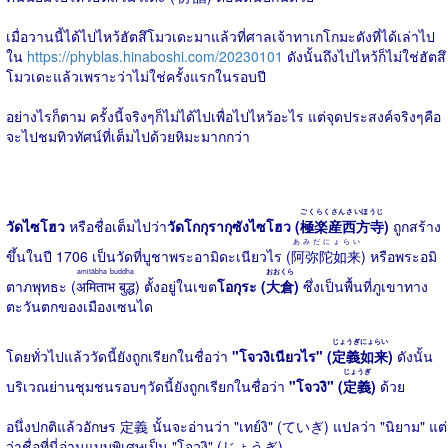
เมื่อวานนี้ได้ไปไหว้ฮัตสึโมวเดะมาแล้วที่ศาลเจ้าทาเกโกมะดังที่ได้เล่าไป
ใน
https://phyblas.hinaboshi.com/20230101
ดังนั้นถึงไปไหว้ก็ไม่ใช่ฮัตสึ
โมวเดะแล้วเพราะว่าไม่ใช่ครั้งแรกในรอบปี
อย่างไรก็ตาม ครั้งนี้จริงๆก็ไม่ได้ไปเพื่อไปไหว้อะไร แต่จุดประสงค์จริงๆคือ
จะไปชมทิวทัศน์ที่เต็มไปด้วยหิมะมากกว่า
ごくらくさんさいほうじ
วัดไซโฮว
หรือชื่อเต็มไปว่า
วัดโกกุรากุซังไซโฮว (
極楽産西方寺
)
ถูกสร้าง
あみだにょらい
ขึ้นในปี 1706 เป็นวัดที่บูชาพระอามิดะเนียวไร (
阿弥陀如来
) หรือพระอมิ
amitābha buddha
おおくら
ตาภพุทธะ (
अमिताभ बुद्ध
) ตั้งอยู่ในเขต
โอกุระ (
大倉
)
ซึ่งเป็นพื้นที่ภูเขาทาง
ตะวันตกของเมืองเซนได
じょうぎにょらい
โดยทั่วไปแล้ววัดนี้ยังถูกเรียกในชื่อว่า
"โจวงิเนียวไร" (
定義如来
)
ดังนั้น
じょうぎ
บริเวณย่านชุมชนรอบๆวัดนี้ยังถูกเรียกในชื่อว่า
"โจวงิ" (
定義
)
ด้วย
อนึ่งปกติแล้วอักษร 定義 นั้นจะอ่านว่า "เทย์งิ" (ていぎ) แปลว่า "นิยาม" แต่
ว่าชื่อที่นี่อ่านแบบพิเศษเป็น "โจวงิ" (じょうぎ)