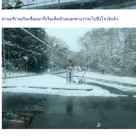
ผ่านบริเวณริมเขื่อนมาก็เริ่มเห็นป้ายบอกทางว่าจะไปถึงโจวงิแล้ว