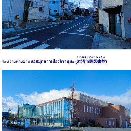
いわぬましみんとしょかん
ระหว่างทางผ่าน
หอสมุดชาวเมืองอิวานุมะ (
岩沼市民図書館
)