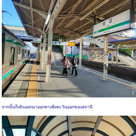
จากนั้นก็เดินออกมาออกทางฝั่งตะวันออกของสถานี