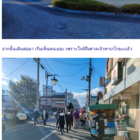
จากนั้นเดินต่อมา เริ่มเห็นคนเยอะ เพราะใกล้ถึงศาลเจ้าทาเกโกมะแล้ว