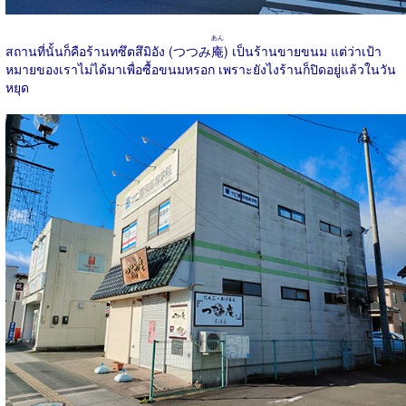
あん
สถานที่นั้นก็คือร้านทซึตสึมิอัง (つつみ
庵
) เป็นร้านขายขนม แต่ว่าเป้า
หมายของเราไม่ได้มาเพื่อซื้อขนมหรอก เพราะยังไงร้านก็ปิดอยู่แล้วในวัน
หยุด