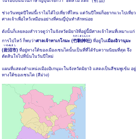
ในรอบปีนั้นในภาษาญี่ปุ่นเรียกว่า "ฮัตสึโมวเดะ" (
初詣
)
ช่วงวันหยุดปีใหม่นี้เราไม่ได้ไปเที่ยวที่ไหน แต่วันปีใหม่ก็อยากแวะไปเที่ยว
ศาลเจ้าเพื่อไหว้เหมือนอย่างที่คนญี่ปุ่นทำสักหน่อย
ดังนั้นก็เลยลองสำรวจดูว่าในจังหวัดมิยางิที่อยู่นี้มีศาลเจ้าไหนที่เหมาะแก่
たけこまじんじゃ
การไปไหว้ ก็พบว่า
ศาลเจ้าทาเกโกมะ (
竹駒神社
)
ที่อยู่ใน
เมืองอิวานุมะ
いわぬまし
(
岩沼市
)
ที่อยู่ทางใต้ของเมืองเซนไดนั้นเป็นที่ที่ได้รับความนิยมที่สุด จึง
ตัดสินใจไปที่นั่นในวันปีใหม่
แผนที่แสดงตำแหน่งเมืองอิเกนุมะในจังหวัดมิยางิ แสดงเป็นสีชมพูเข้ม อยู่
ทางใต้ของเซนได (สีม่วง)