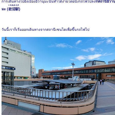
การเดินทางไปยังเมืองอิวานุมะนั้นทำได้ง่ายโดยนั่งรถไฟไปลงที่
สถานีอิวาน
いわぬまえき
มะ (
岩沼駅
)
วันนี้เราก็เริ่มออกเดินทางจากสถานีเซนไดเพื่อขึ้นรถไฟไป