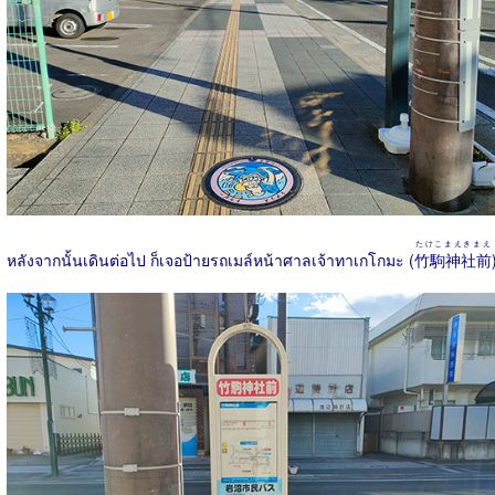
たけこまえきまえ
หลังจากนั้นเดินต่อไป ก็เจอป้ายรถเมล์หน้าศาลเจ้าทาเกโกมะ (
竹駒神社前