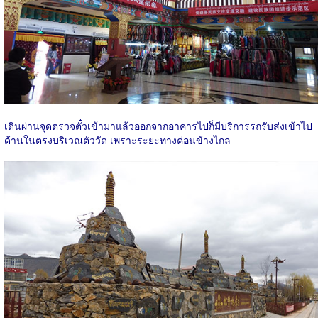
เดินผ่านจุดตรวจตั๋วเข้ามาแล้วออกจากอาคารไปก็มีบริการรถรับส่งเข้าไป
ด้านในตรงบริเวณตัววัด เพราะระยะทางค่อนข้างไกล