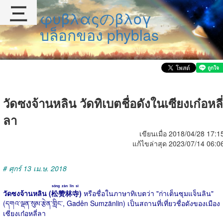
三
φυβλαςのβλογ
บล็อกของ phyblas
วัดซงจ้านหลิน วัดทิเบตชื่อดังในเซียงเก๋อหลี่
ลา
เขียนเมื่อ 2018/04/28 17:1
แก้ไขล่าสุด 2023/07/14 06:0
# ศุกร์ 13 เม.ษ. 2018
sōng zàn lín sì
วัดซงจ้านหลิน (
松赞林寺
)
หรือชื่อในภาษาทิเบตว่า "ก่าเต็นซุมแจ็นลิน"
(དགའ་ལྡན་སུམ་རྩེན་གླིང་, Gadên Sumzänlin) เป็นสถานที่เที่ยวชื่อดังของเมือง
เซียงเก๋อหลี่ลา