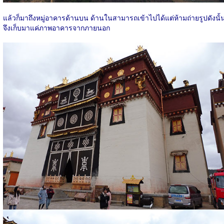
แล้วก็มาถึงหมู่อาคารด้านบน ด้านในสามารถเข้าไปได้แต่ห้ามถ่ายรูปดังนั้
จึงเก็บมาแค่ภาพอาคารจากภายนอก