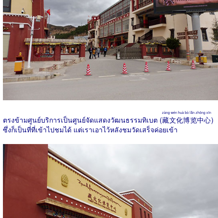
zàng wén huà bò lǎn zhōng xīn
ตรงข้ามศูนย์บริการเป็นศูนย์จัดแสดงวัฒนธรรมทิเบต (
藏文化博览中心
)
ซึ่งก็เป็นที่ที่เข้าไปชมได้ แต่เราเอาไว้หลังชมวัดเสร็จค่อยเข้า