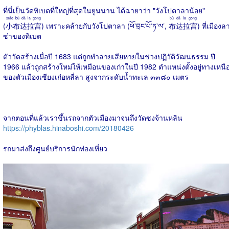
ที่นี่เป็นวัดทิเบตที่ใหญ่ที่สุดในยูนนาน ได้ฉายาว่า "วังโปตาลาน้อย"
xiǎo bù dá lā gōng
bù dá lā gōng
(
小布达拉宫
) เพราะคล้ายกับวังโปตาลา (ཕོ་བྲང་པོ་ཏ་ལ་,
布达拉宫
) ที่เมืองล
ซ่าของทิเบต
ตัววัดสร้างเมื่อปี 1683 แต่ถูกทำลายเสียหายในช่วงปฏิวัติวัฒนธรรม ปี
1966 แล้วถูกสร้างใหม่ให้เหมือนของเก่าในปี 1982 ตำแหน่งตั้งอยู่ทางเหนื
ของตัวเมืองเซียงเก๋อหลี่ลา สูงจากระดับน้ำทะเล ๓๓๘๐ เมตร
จากตอนที่แล้วเราขึ้นรถจากตัวเมืองมาจนถึงวัดซงจ้านหลิน
https://phyblas.hinaboshi.com/20180426
รถมาส่งถึงศูนย์บริการนักท่องเที่ยว