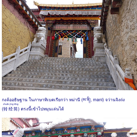
กงล้ออธิษฐาน ในภาษาทิเบตเรียกว่า หม่านี (མ་ནི།, mani) จว่านจิงถ่ง
zhuǎn jīng tǒng
(
转经筒
) ตรงนี้เข้าไปหมุนเล่นได้