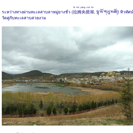
lā mǔ yāng cuò hú
ระหว่างทางผ่านทะเลสาบลาหมู่ยางชั่ว (
拉姆央措湖
, ལྷ་མོ་གཡུ་མཚོ།) ทิวทัศน
วัดคู่กับทะเลสาบสวยงาม