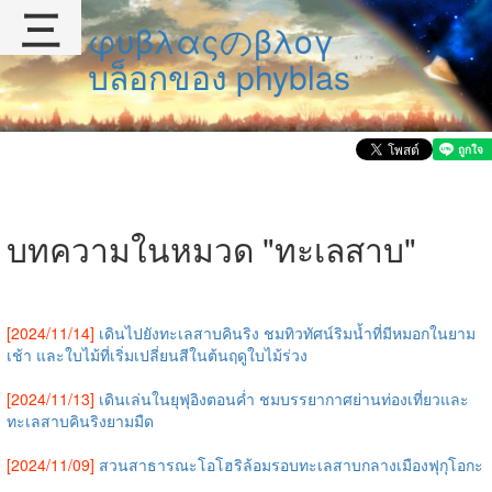
三
φυβλαςのβλογ
บล็อกของ phyblas
บทความในหมวด "ทะเลสาบ"
[2024/11/14]
เดินไปยังทะเลสาบคินริง ชมทิวทัศน์ริมน้ำที่มีหมอกในยาม
เช้า และใบไม้ที่เริ่มเปลี่ยนสีในต้นฤดูใบไม้ร่วง
[2024/11/13]
เดินเล่นในยุฟุอิงตอนค่ำ ชมบรรยากาศย่านท่องเที่ยวและ
ทะเลสาบคินริงยามมืด
[2024/11/09]
สวนสาธารณะโอโฮริล้อมรอบทะเลสาบกลางเมืองฟุกุโอกะ