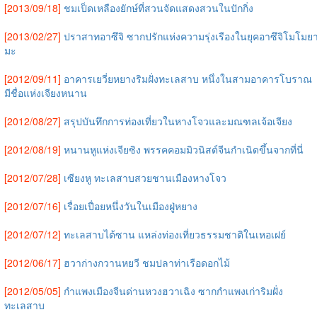
[2013/09/18]
ชมเป็ดเหลืองยักษ์ที่สวนจัดแสดงสวนในปักกิ่ง
[2013/02/27]
ปราสาทอาซึจิ ซากปรักแห่งความรุ่งเรืองในยุคอาซึจิโมโมย
มะ
[2012/09/11]
อาคารเยวี่ยหยางริมฝั่งทะเลสาบ หนึ่งในสามอาคารโบราณ
มีชื่อแห่งเจียงหนาน
[2012/08/27]
สรุปบันทึกการท่องเที่ยวในหางโจวและมณฑลเจ้อเจียง
[2012/08/19]
หนานหูแห่งเจียซิง พรรคคอมมิวนิสต์จีนกำเนิดขึ้นจากที่นี่
[2012/07/28]
เซียงหู ทะเลสาบสวยชานเมืองหางโจว
[2012/07/16]
เรื่อยเปื่อยหนึ่งวันในเมืองฝู่หยาง
[2012/07/12]
ทะเลสาบไต้ซาน แหล่งท่องเที่ยวธรรมชาติในเหอเฝย์
[2012/06/17]
ฮวาก่างกวานหยวี ชมปลาท่าเรือดอกไม้
[2012/05/05]
กำแพงเมืองจีนด่านหวงฮวาเฉิง ซากกำแพงเก่าริมฝั่ง
ทะเลสาบ