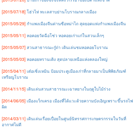
[2015/07/18]
โฮ่วไห่ ทะเลสาบย่านโบราณกลางเมือง
[2015/05/29]
กำแพงเมืองจีนด่านซือหม่าไถ สุดยอดแห่งกำแพงเมืองจีน
[2015/05/11]
หอคอยวัดฉือโซ่ว หอคอยเก่าแก่ในสวนเล็กๆ
[2015/05/07]
สวนสาธารณะกู๋ถ่า เดินเล่นชมหอคอยโบราณ
[2015/05/03]
หอคอยหรานเติง สุดปลายเหนือแห่งคลองใหญ่
[2015/04/11]
เต๋อเซิ่งเหมิน ป้อมประตูเมืองเก่าที่กลายมาเป็นพิพิธภัณฑ์
เหรียญโบราณ
[2014/11/15]
เดินเล่นสวนสาธารณะเฉาหยางในฤดูใบไม้ร่วง
[2014/06/05]
เมืองแว็กเครอ เมืองที่ได้แวะด้วยความบังเอิญเพราะขึ้นรถไฟ
ผิด
[2014/03/11]
เดินเล่นเรื่อยเปื่อยในศูนย์นิทรรศการเกษตรกรรมในวันที่
อากาศไม่ดี