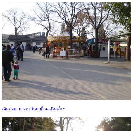
เดินต่อมาทางตะวันตกก็เจอเนินเล็กๆ