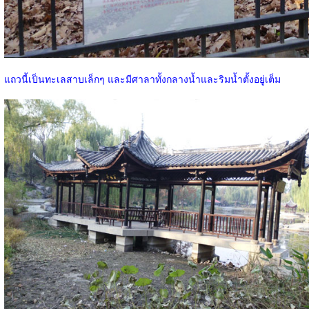
แถวนี้เป็นทะเลสาบเล็กๆ และมีศาลาทั้งกลางน้ำและริมน้ำตั้งอยู่เต็ม