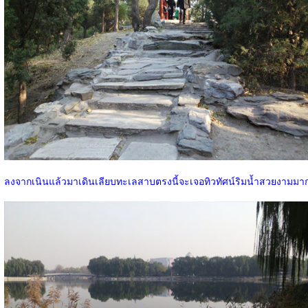
ลงจากเนินแล้วมาเดินเลียบทะเลสาบตรงนี้จะเจอทิวทัศน์ริมน้ำสวยงามมา