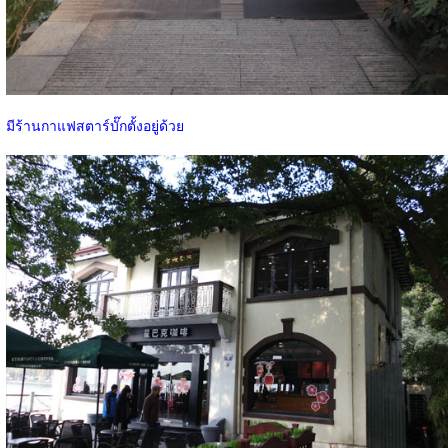
มีร้านกาแฟสตาร์บั๊กตั้งอยู่ด้วย