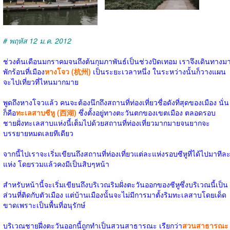
# พฤหัส 12 ม.ค. 2012
ช่วงต้นเดือนมกราคมจนถึงต้นกุมภาพันธ์เป็นช่วงปิดเทอม เราจึงเดินทางม
พักร้อนที่เมือง
หางโจว (杭州)
เป็นระยะเวลาหนึ่ง ในระหว่างนั้นก็วางแผน
จะไปเที่ยวที่ไหนมากมาย
พูดถึงหางโจวแล้ว คนจะต้องนึกถึงสถานที่ท่องเที่ยวชื่อดังที่สุดของเมือง นั่น
ก็คือ
ทะเลสาบซีหู (西湖)
ซึ่งตั้งอยู่ทางตะวันตกของเขตเมือง ตลอดรอบ
ชายฝั่งทะเลสาบแห่งนี้เต็มไปด้วยสถานที่ท่องเที่ยวมากมายจนยากจะ
บรรยายหมดเลยทีเดียว
จากนี้ไปเราจะเริ่มเขียนถึงสถานที่ท่องเที่ยวแต่ละแห่งรอบซีหูที่ได้ไปมาทีล
แห่ง โดยรวมแล้วคงมีเป็นสิบๆหน้า
สำหรับหน้านี้จะเริ่มเขียนถึงบริเวณริมฝั่งตะวันออกของซีหูซึ่งบริเวณนี้เป็น
ส่วนที่ติดกับตัวเมือง แต่บ้านเมืองนั้นจะไม่มีการมาตั้งริมทะเลสาบโดยเด็ด
ขาดเพราะเป็นพื้นที่อนุรักษ์
บริเวณชายฝี่งตะวันออกนี้ถูกทำเป็นสวนสาธารณะ เรียกว่า
สวนสาธารณะ