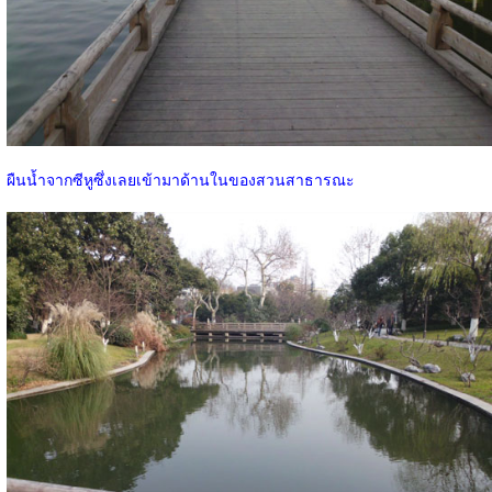
ผืนน้ำจากซีหูซึ่งเลยเข้ามาด้านในของสวนสาธารณะ