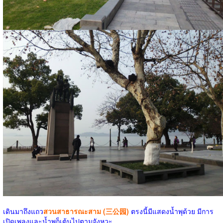
เดินมาถึงแถว
สวนสาธารณะสาม (三公园)
ตรงนี้มีแสดงน้ำพุด้วย มีการ
เปิดเพลงและน้ำพุก็เต้นไปตามจังหวะ