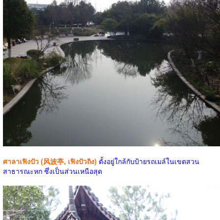
ศาลาเฟิงปัว (风波亭, เฟิงปัวถิง)
ตั้งอยู่ใกล้กับป้ายรถเมล์ในเขตสวน
สาธารณะหก ซึ่งเป็นส่วนเหนือสุด