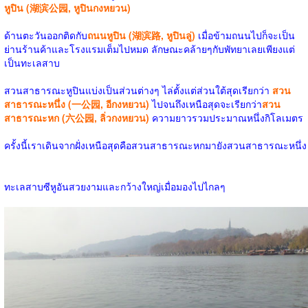
หูปิน (湖滨公园, หูปินกงหยวน)
ด้านตะวันออกติดกับ
ถนนหูปิน (湖滨路, หูปินลู่)
เมื่อข้ามถนนไปก็จะเป็น
ย่านร้านค้าและโรงแรมเต็มไปหมด ลักษณะคล้ายๆกับพัทยาเลยเพียงแต่
เป็นทะเลสาบ
สวนสาธารณะหูปินแบ่งเป็นส่วนต่างๆ ไล่ตั้งแต่ส่วนใต้สุดเรียกว่า
สวน
สาธารณะหนึ่ง (一公园, อีกงหยวน)
ไปจนถึงเหนือสุดจะเรียกว่า
สวน
สาธารณะหก (六公园, ลิ่วกงหยวน)
ความยาวรวมประมาณหนึ่งกิโลเมตร
ครั้งนี้เราเดินจากฝั่งเหนือสุดคือสวนสาธารณะหกมายังสวนสาธารณะหนึ่ง
ทะเลสาบซีหูอันสวยงามและกว้างใหญ่เมื่อมองไปไกลๆ