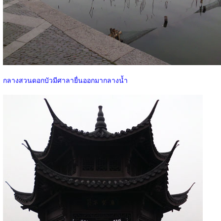
กลางสวนดอกบัวมีศาลายื่นออกมากลางน้ำ