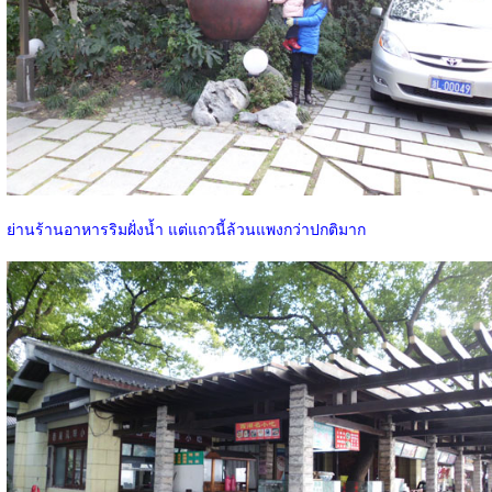
ย่านร้านอาหารริมฝั่งน้ำ แต่แถวนี้ล้วนแพงกว่าปกติมาก