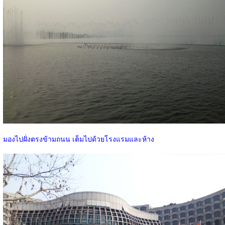
มองไปฝั่งตรงข้ามถนน เต็มไปด้วยโรงแรมและห้าง