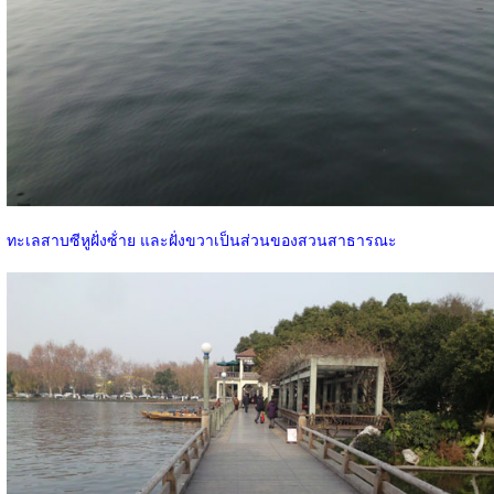
ทะเลสาบซีหูฝั่งซ้่าย และฝั่งขวาเป็นส่วนของสวนสาธารณะ