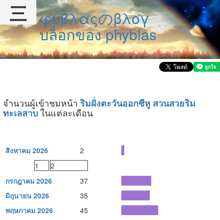
三
φυβλαςのβλογ
บล็อกของ phyblas
จำนวนผู้เข้าชมหน้า
ริมฝั่งตะวันออกซีหู สวนสวยริม
ในแต่ละเดือน
ทะเลสาบ
สิงหาคม 2026
2
1
2
กรกฎาคม 2026
37
มิถุนายน 2026
35
พฤษภาคม 2026
45