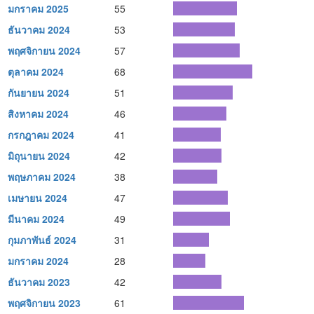
มกราคม 2025
55
ธันวาคม 2024
53
พฤศจิกายน 2024
57
ตุลาคม 2024
68
กันยายน 2024
51
สิงหาคม 2024
46
กรกฎาคม 2024
41
มิถุนายน 2024
42
พฤษภาคม 2024
38
เมษายน 2024
47
มีนาคม 2024
49
กุมภาพันธ์ 2024
31
มกราคม 2024
28
ธันวาคม 2023
42
พฤศจิกายน 2023
61