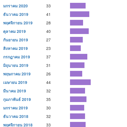
มกราคม 2020
33
ธันวาคม 2019
41
พฤศจิกายน 2019
28
ตุลาคม 2019
40
กันยายน 2019
27
สิงหาคม 2019
23
กรกฎาคม 2019
37
มิถุนายน 2019
31
พฤษภาคม 2019
26
เมษายน 2019
44
มีนาคม 2019
32
กุมภาพันธ์ 2019
35
มกราคม 2019
30
ธันวาคม 2018
32
พฤศจิกายน 2018
33