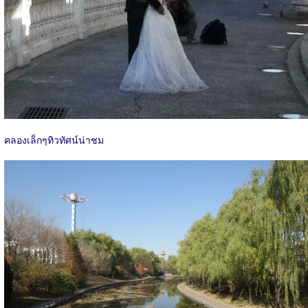
คลองเล็กๆทิวทัศน์น่าชม