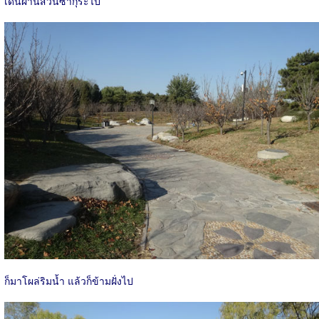
เดินผ่านสวนซากุระไป
ก็มาโผล่ริมน้ำ แล้วก็ข้ามฝั่งไป