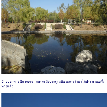
ป้ายบอกทาง อีก ๑๒๐๐ เมตรจะถึงประตูเหนือ แสดงว่ามาได้ประมาณครึ่ง
ทางแล้ว