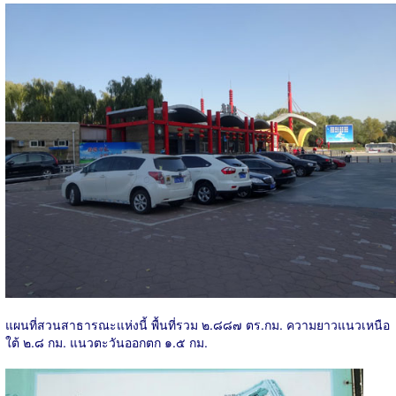
แผนที่สวนสาธารณะแห่งนี้ พื้นที่รวม ๒.๘๘๗ ตร.กม. ความยาวแนวเหนือ
ใต้ ๒.๘ กม. แนวตะวันออกตก ๑.๕ กม.