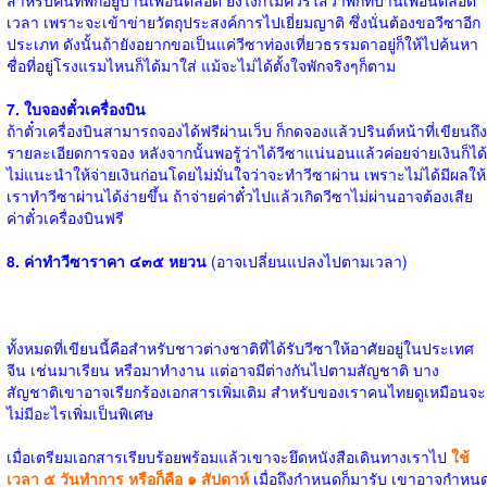
สำหรับคนที่พักอยู่บ้านเพื่อนตลอด ยังไงก็ไม่ควรใส่ว่าพักที่บ้านเพื่อนตลอด
เวลา เพราะจะเข้าข่ายวัตถุประสงค์การไปเยี่ยมญาติ ซึ่งนั่นต้องขอวีซาอีก
ประเภท ดังนั้นถ้ายังอยากขอเป็นแค่วีซาท่องเที่ยวธรรมดาอยู่ก็ให้ไปค้นหา
ชื่อที่อยู่โรงแรมไหนก็ได้มาใส่ แม้จะไม่ได้ตั้งใจพักจริงๆก็ตาม
7. ใบจองตั๋วเครื่องบิน
ถ้าตั๋วเครื่องบินสามารถจองได้ฟรีผ่านเว็บ ก็กดจองแล้วปรินต์หน้าที่เขียนถึง
รายละเอียดการจอง หลังจากนั้นพอรู้ว่าได้วีซาแน่นอนแล้วค่อยจ่ายเงินก็ได้
ไม่แนะนำให้จ่ายเงินก่อนโดยไม่มั่นใจว่าจะทำวีซาผ่าน เพราะไม่ได้มีผลให้
เราทำวีซาผ่านได้ง่ายขึ้น ถ้าจ่ายค่าตั๋วไปแล้วเกิดวีซาไม่ผ่านอาจต้องเสีย
ค่าตั๋วเครื่องบินฟรี
8. ค่าทำวีซาราคา ๔๓๕ หยวน
(อาจเปลี่ยนแปลงไปตามเวลา)
ทั้งหมดที่เขียนนี้คือสำหรับชาวต่างชาติที่ได้รับวีซาให้อาศัยอยู่ในประเทศ
จีน เช่นมาเรียน หรือมาทำงาน แต่อาจมีต่างกันไปตามสัญชาติ บาง
สัญชาติเขาอาจเรียกร้องเอกสารเพิ่มเติม สำหรับของเราคนไทยดูเหมือนจะ
ไม่มีอะไรเพิ่มเป็นพิเศษ
เมื่อเตรียมเอกสารเรียบร้อยพร้อมแล้วเขาจะยึดหนังสือเดินทางเราไป
ใช้
เวลา ๕ วันทำการ หรือก็คือ ๑ สัปดาห์
เมื่อถึงกำหนดก็มารับ เขาอาจกำหน