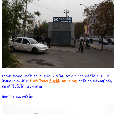
จากนั้นต้องเดินต่อไปอีกประมาณ ๑ กิโลเมตร จะนั่งรถเมล์ก็ได้ ระยะแค่
ป้ายเดียว ลงที่ป้าย
อันเจียโหลว 安家楼, Anjialou)
ถ้าขึ้นรถเมล์ที่อยู่ใกล้ๆ
สถานีก็ไปถึงได้แทบทุกสาย
ตึกหน้าตาอย่างที่เห็น