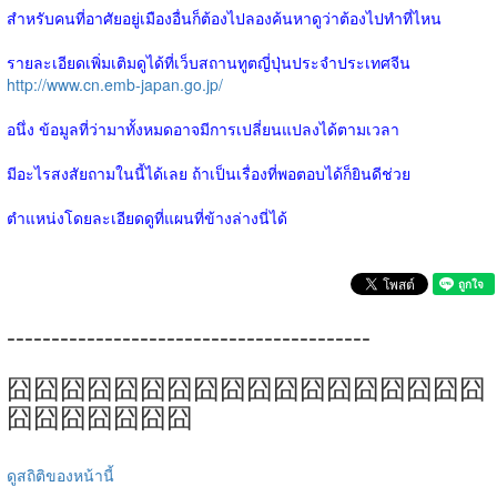
สำหรับคนที่อาศัยอยู่เมืองอื่นก็ต้องไปลองค้นหาดูว่าต้องไปทำที่ไหน
รายละเอียดเพิ่มเติมดูได้ที่เว็บสถานทูตญี่ปุ่นประจำประเทศจีน
http://www.cn.emb-japan.go.jp/
อนึ่ง ข้อมูลที่ว่ามาทั้งหมดอาจมีการเปลี่ยนแปลงได้ตามเวลา
มีอะไรสงสัยถามในนี้ได้เลย ถ้าเป็นเรื่องที่พอตอบได้ก็ยินดีช่วย
ตำแหน่งโดยละเอียดดูที่แผนที่ข้างล่างนี่ได้
-----------------------------------------
囧囧囧囧囧囧囧囧囧囧囧囧囧囧囧囧囧囧
囧囧囧囧囧囧囧
ดูสถิติของหน้านี้