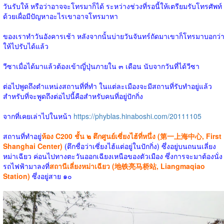
วันรับให้ หรือว่าอาจจะโทรมาก็ได้ ระหว่างช่วงที่รอนี้ให้เตรียมรับโทรศัพท์
ด้วยเผื่อมีปัญหาอะไรเขาอาจโทรมาหา
ของเราทำวันอังคารเช้า หลังจากนั้นบ่ายวันจันทร์ถัดมาเขาก็โทรมาบอกว่
ให้ไปรับได้แล้ว
วีซาเมื่อได้มาแล้วต้องเข้าญี่ปุ่นภายใน ๓ เดือน นับจากวันที่ได้วีซา
ต่อไปพูดถึงตำแหน่งสถานที่ที่ทำ ในแต่ละเมืองจะมีสถานที่รับทำอยู่แล้ว
สำหรับที่จะพูดถึงต่อไปนี้คือสำหรับคนที่อยู่ปักกิ่ง
จากที่เคยเล่าไปในหน้า
https://phyblas.hinaboshi.com/20111105
สถานที่ทำอยู่
ห้อง C200 ชั้น ๒
ตึกศูนย์เซี่ยงไฮ้ที่หนึ่ง (第一上海中心,
First
Shanghai Center)
(ตึกชื่อว่าเซี่ยงไฮ้แต่อยู่ในปักกิ่ง) ซึ่งอยู่บนถนนเลี่ยง
หม่าเฉียว ค่อนไปทางตะวันออกเฉียงเหนือของตัวเมือง ซึ่งการจะมาต้องนั่ง
รถไฟฟ้ามาลงที่
สถานีเลี่ยงหม่าเฉียว (地铁亮马桥站, Liangmaqiao
Station)
ซึ่งอยู่สาย ๑๐