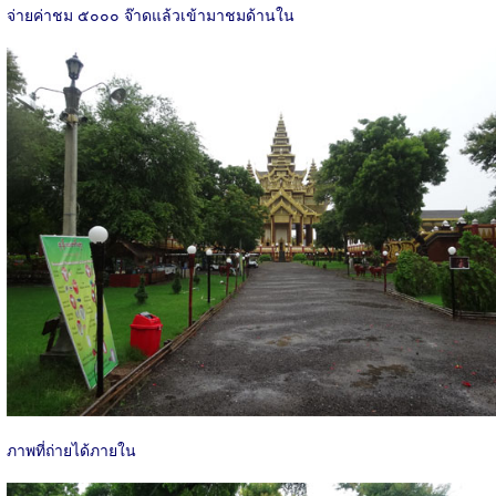
จ่ายค่าชม ๕๐๐๐ จ๊าดแล้วเข้ามาชมด้านใน
ภาพที่ถ่ายได้ภายใน