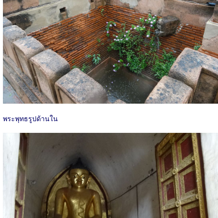
พระพุทธรูปด้านใน