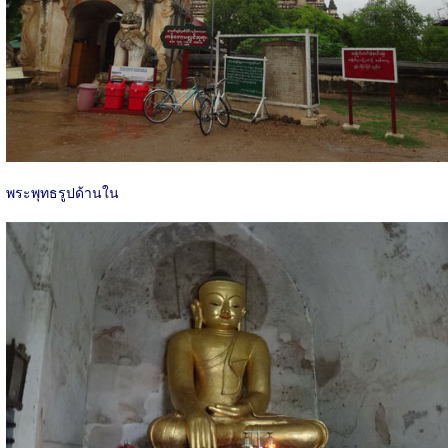
พระพุทธรูปด้านใน