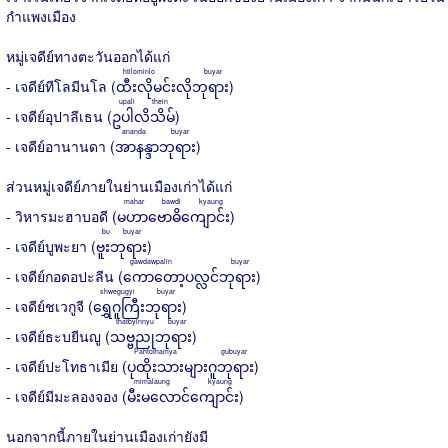
กำแพงเมือง
หมู่เจดีย์ทางตะวันออกได้แก่
htilominlo buyar
- เจดีย์ทีโลมีนโล (
ထီးလိုမင်းလိုဘုရား
)
upali thein
- เจดีย์อุปาลีเธน (
ဥပါလိသိမ်
)
ananda buyar
- เจดีย์อานานดา (
အာနန္ဒာဘုရား
)
ส่วนหมู่เจดีย์ภายในย่านเมืองเก่าได้แก่
mahar bawdi kyaung
- วิหารมะฮาบอดี (
မဟာဗောဓိကျောင်း
)
bu buyar
- เจดีย์บูพะยา (
ဗူးဘုရား
)
gawdawpalin buyar
- เจดีย์กอดอปะลีน (
ကောတော့ပလ္လင်ဘုရား
)
shwegugyi buyar
- เจดีย์ชเวกูจี (
ရွှေဂူကြီးဘုရား
)
thatbyinnyu buyar
- เจดีย์ธะบยีนญู (
သဗ္ဗညုဘုရား
)
Pahtothamya gubuyar
- เจดีย์ปะโทธาเมีย
(
ပုထိုးသားများဂူဘုရား
)
mimalaung kyaung
- เจดีย์มีมะลองจอง (
မီးမလောင်ကျောင်း
)
นอกจากนี้ภายในย่านเมืองเก่ายังมี