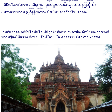
bagan shehawngthutethana pyataik
- พิพิธภัณฑ์โบราณคดีพุกาม (
ပုဂံရှေးဟောင်းသုတေသနပြတိုက်
)
bagan nandaw
- ปราสาทพุกาม (
ပုဂံနန်းတော်
) ซึ่งเป็นของสร้างใหม่จำลอง
เริ่มที่แรกคือเจดีย์ทีโลมีนโล ที่นี่ถูกตั้งชื่อตามกษัตริย์องค์หนึ่งของราชวงศ์
พุกามผู้สั่งให้สร้าง คือพระเจ้าทีโลมีนโล ครองราชย์ปี 1211 - 1234