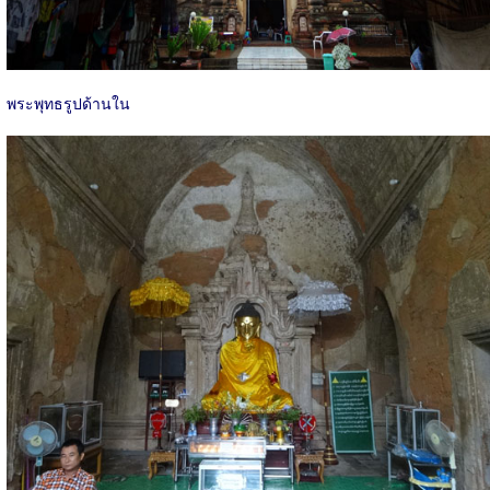
พระพุทธรูปด้านใน