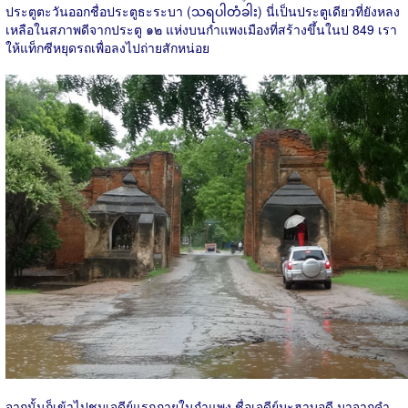
ประตูตะวันออกชื่อประตูธะระบา (
သရပါတံခါး
) นี่เป็นประตูเดียวที่ยังหลง
เหลือในสภาพดีจากประตู ๑๒ แห่งบนกำแพงเมืองที่สร้างขึ้นในป 849 เรา
ให้แท็กซีหยุดรถเพื่อลงไปถ่ายสักหน่อย
จากนั้นก็เข้าไปชมเจดีย์แรกภายในกำแพง ชื่อเจดีย์มะฮาบอดี มาจากคำ