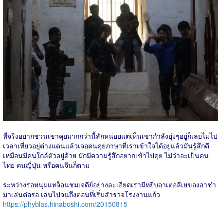
ที่จริงอยากชวนเขาคุยมากกว่านี้สักหน่อยแต่เห็นเขากำลังยุ่งๆอยู่ก็เลยไม่ไป
เวลาเที่ยวอยู่ต่างแดนแล้วเจอคนคุยภาษาที่เราเข้าใจได้อยู่แล้วมันรู้สึกดี
เหมือนมีคนใกล้ตัวอยู่ด้วย มักมีความรู้สึกอยากเข้าไปคุย ไม่ว่าจะเป็นคน
ไทย คนญี่ปุ่น หรือคนจีนก็ตาม
ระหว่างรอหนุ่มแทจ็อนชมเจดีย์อย่างละเอียดเรามีหยิบอาเตอลีเยของอาช่า
มาเล่นต่อรอ เล่นไปจนถึงตอนที่เริ่มสำรวจโรงงานแก้ว
https://phyblas.hinaboshi.com/20150815