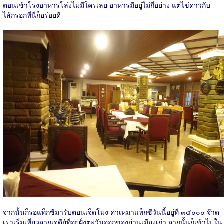
ตอนเช้าโรงอาหารโล่งไม่มีใครเลย อาหารมีอยู่ไม่กี่อย่าง แต่ไข่ดาวกับ
ไส้กรอกที่นี่ก็อร่อยดี
จากนั้นก็รอแท็กซีมารับตอนเจ็ดโมง ค่าเหมาแท็กซีวันนี้อยู่ที่ ๓๕๐๐๐ จ๊าด
เราเริ่มเที่ยวจากเจดีย์ที่อยู่ฝั่งตะวันออกของย่านเมืองเก่า จากนั้นก็เข้าไปใน