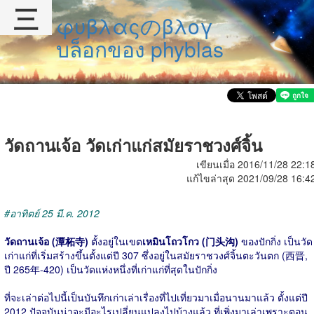
三
φυβλαςのβλογ
บล็อกของ phyblas
วัดถานเจ้อ วัดเก่าแก่สมัยราชวงศ์จิ้น
เขียนเมื่อ 2016/11/28 22:1
แก้ไขล่าสุด 2021/09/28 16:4
#อาทิตย์ 25 มี.ค. 2012
วัดถานเจ้อ (潭柘寺)
ตั้งอยู่ในเขต
เหมินโถวโกว (门头沟)
ของปักกิ่ง เป็นวัด
เก่าแก่ที่เริ่มสร้างขึ้นตั้งแต่ปี 307 ซึ่งอยู่ในสมัยราชวงศ์จิ้นตะวันตก (西晋,
ปี 265年-420) เป็นวัดแห่งหนึ่งที่เก่าแก่ที่สุดในปักกิ่ง
ที่จะเล่าต่อไปนี้เป็นบันทึกเก่าเล่าเรื่องที่ไปเที่ยวมาเมื่อนานมาแล้ว ตั้งแต่ปี
2012 ปัจจุบันน่าจะมีอะไรเปลี่ยนแปลงไปบ้างแล้ว ที่เพิ่งมาเล่าเพราะตอน