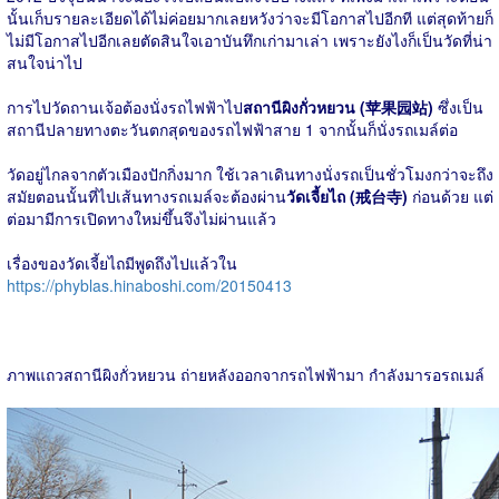
นั้นเก็บรายละเอียดได้ไม่ค่อยมากเลยหวังว่าจะมีโอกาสไปอีกที แต่สุดท้ายก็
ไม่มีโอกาสไปอีกเลยตัดสินใจเอาบันทึกเก่ามาเล่า เพราะยังไงก็เป็นวัดที่น่า
สนใจน่าไป
การไปวัดถานเจ้อต้องนั่งรถไฟฟ้าไป
สถานีผิงกั่วหยวน (苹果园站)
ซึ่งเป็น
สถานีปลายทางตะวันตกสุดของรถไฟฟ้าสาย 1 จากนั้นก็นั่งรถเมล์ต่อ
วัดอยู่ไกลจากตัวเมืองปักกิ่งมาก ใช้เวลาเดินทางนั่งรถเป็นชั่วโมงกว่าจะถึง
สมัยตอนนั้นที่ไปเส้นทางรถเมล์จะต้องผ่าน
วัดเจี้ยไถ (戒台寺)
ก่อนด้วย แต่
ต่อมามีการเปิดทางใหม่ขึ้นจึงไม่ผ่านแล้ว
เรื่องของวัดเจี้ยไถมีพูดถึงไปแล้วใน
https://phyblas.hinaboshi.com/20150413
ภาพแถวสถานีผิงกั่วหยวน ถ่ายหลังออกจากรถไฟฟ้ามา กำลังมารอรถเมล์