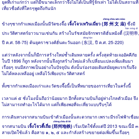
ยุคที่เก่าแก่กว่า แต่ก็มีขนาดเล็กกว่าจึงไม่ได้เป็นที่รู้จักเท่า ไม่ได้เป็นสถานที่
เที่ยวชื่อดังที่ใครๆพูดถึงกันนัก
zhèng zhōu wén miào
ข้างๆซากกำแพงเมืองนั้นมีวัดขงจื๊อ
เจิ้งโจวเหวินเมี่ยว (
郑州文庙
)
ซึ่งมี
hàn míng dì
ประวัติศาสตร์ยาวนานเช่นกัน สร้างในรัชสมัยจักรพรรดิฮั่นหมิงตี้ (
汉明帝
dōng hàn
ปี ค.ศ. 58-75) ต้นยุคราชวงศ์ฮั่นตะวันออก (
东汉
, ปี ค.ศ. 25-220)
แต่ว่าหลังจากนั้นก็มีการสร้างใหม่ซ้ำเดิมหลายครั้ง ครั้งสุดท้ายเจออัคคีภัย
ในปี 1896 ก็ถูก หลังจากนั้นจึงถูกสร้างใหม่แล้วก็เปลี่ยนแปลงเพิ่มเติมมา
เรื่อยๆ จนมีสภาพเป็นอย่างในปัจจุบัน ดังนั้นร่องรอยเดิมสมัยยุคแรกเริ่มจึง
ไม่ได้หลงเหลืออยู่ เหลือไว้เพียงประวัติศาสตร์
ทั้งซากกำแพงเมืองเก่าและวัดขงจื๊อนี้เป็นที่หมายของการเที่ยวในครั้งนี้
เวลาแค่ ๕ ชั่งโมงนั้นถือว่าน้อยมาก อีกทั้งสนามบินก็อยู่ห่างไกลตัวเมือง จึง
ไม่สามารถทำอะไรได้มาก แต่ก็เพียงพอที่จะเที่ยวแบบรีบๆได้
การเดินทางจากสนามบินเข้าตัวเมืองนั้นสะดวกมาก เพราะมีรถไฟฟ้าเชื่อม
zhèng zhōu dì tiě
จากสนามบิน
เจิ้งโจวตี้เถี่ย (
郑州地铁
)
เริ่มเปิดใช้ตั้งแต่ปี 2013 ขณะนี้มี ๓
สายเปิดใช้แล้ว คือสาย ๑, ๒, ๕ และกำลังสร้างขยายต่อเพิ่มขึ้นเรื่อยๆ