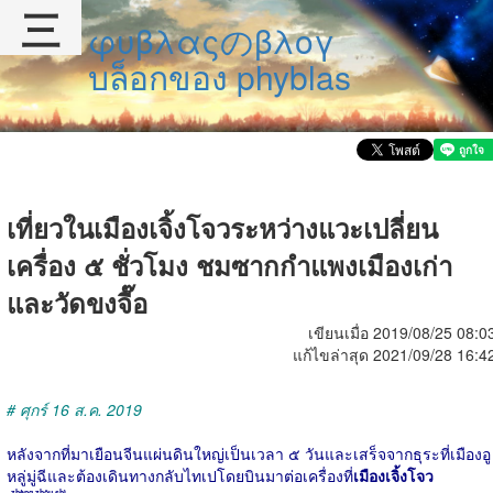
三
φυβλαςのβλογ
บล็อกของ phyblas
เที่ยวในเมืองเจิ้งโจวระหว่างแวะเปลี่ยน
เครื่อง ๕ ชั่วโมง ชมซากกำแพงเมืองเก่า
และวัดขงจื๊อ
เขียนเมื่อ 2019/08/25 08:0
แก้ไขล่าสุด 2021/09/28 16:4
# ศุกร์ 16 ส.ค. 2019
หลังจากที่มาเยือนจีนแผ่นดินใหญ่เป็นเวลา ๕ วันและเสร็จจากธุระที่เมืองอู
หลู่มู่ฉีและต้องเดินทางกลับไทเปโดยบินมาต่อเครื่องที่
เมืองเจิ้งโจว
zhèng zhōu shì