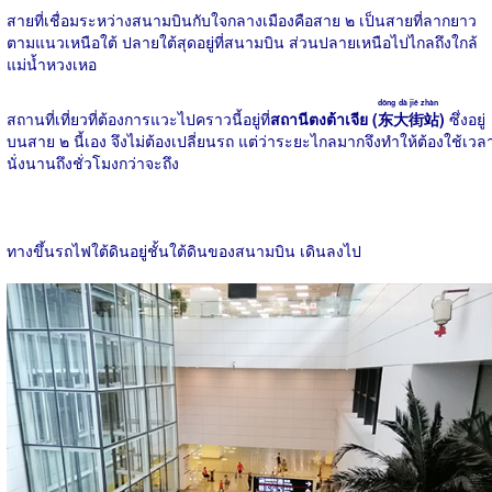
สายที่เชื่อมระหว่างสนามบินกับใจกลางเมืองคือสาย ๒ เป็นสายที่ลากยาว
ตามแนวเหนือใต้ ปลายใต้สุดอยู่ที่สนามบิน ส่วนปลายเหนือไปไกลถึงใกล้
แม่น้ำหวงเหอ
dōng dà jiē zhàn
สถานที่เที่ยวที่ต้องการแวะไปคราวนี้อยู่ที่
สถานีตงต้าเจีย (
东大街站
)
ซึ่งอยู่
บนสาย ๒ นี้เอง จึงไม่ต้องเปลี่ยนรถ แต่ว่าระยะไกลมากจึงทำให้ต้องใช้เวล
นั่งนานถึงชั่วโมงกว่าจะถึง
ทางขึ้นรถไฟใต้ดินอยู่ชั้นใต้ดินของสนามบิน เดินลงไป