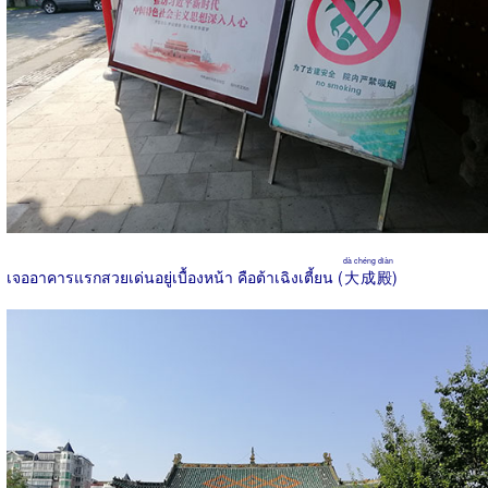
dà chéng diàn
เจออาคารแรกสวยเด่นอยู่เบื้องหน้า คือต้าเฉิงเตี้ยน (
大成殿
)