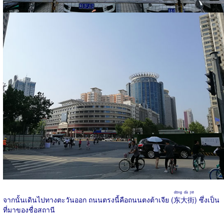
dōng dà jiē
จากนั้นเดินไปทางตะวันออก ถนนตรงนี้คือถนนตงต้าเจีย (
东大街
) ซึ่งเป็น
ที่มาของชื่อสถานี