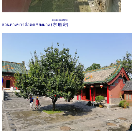
dōng xiāng fáng
ส่วนทางขวาคือตงเซียงฝาง (
东厢房
)