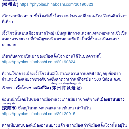
(
郑州市
)
https://phyblas.hinaboshi.com/20190823
เนื่องจากมีเวลา ๕ ชั่วโมงที่เจิ้งโจวระหว่างรอเปลี่ยนเครื่อง จึงตัดสินใจหา
ที่เที่ยว
เจิ้งโจวนั้นเป็นเมืองขนาดใหญ่ เป็นศูนย์กลางแห่งมณฑลเหอหนานซึ่งเป็น
แหล่งอารยธรรมที่สำคัญของจีนมาหลายพันปี เป็นที่ตั้งของเมืองหลวง
มากมาย
เกี่ยวกับความเป็นมาของเมืองเจิ้งโจว อ่านได้ในบทความนี้
https://phyblas.hinaboshi.com/20190824
ที่ย่านใจกลางเมืองเจิ้งโจวนั้นมีโบราณสถานเก่าแก่ที่สำคัญอยู่ คือซาก
กำแพงเมืองสมัยราชวงศ์ซางซึ่งคาดว่าเก่าแก่ถึงสมัย 1500 ปีก่อน ค.ศ.
zhèng zhōu shāng chéng yí zhǐ
เรียกว่า
เจิ้งโจวซางเฉิงอี๋จื่อ (
郑州商城遗址
)
ก่อนหน้านี้เคยไปชมซากเมืองหลวงเก่าสมัยราชวงศ์ซางที่
เมืองอานหยาง
ān yáng shì
(
安阳市
)
ซึ่งอยู่ในมณฑลเหอหนานเช่นกัน เล่าไปใน
https://phyblas.hinaboshi.com/20120915
หากเทียบกับของที่เมืองอานหยางแล้ว ซากเมืองเก่าที่เมืองเจิ้งโจวนั้นอยู่ใน