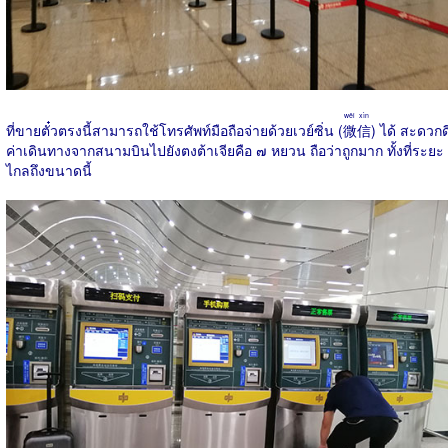
wēi xìn
ที่ขายตั๋วตรงนี้สามารถใช้โทรศัพท์มือถือจ่ายด้วยเวย์ซิ่น (
微信
) ได้ สะดวกด
ค่าเดินทางจากสนามบินไปยังตงต้าเจียคือ ๗ หยวน ถือว่าถูกมาก ทั้งที่ระยะ
ไกลถึงขนาดนี้