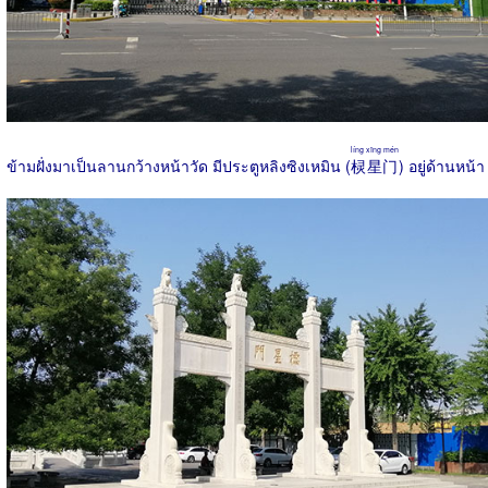
líng xīng mén
ข้ามฝั่งมาเป็นลานกว้างหน้าวัด มีประตูหลิงซิงเหมิน (
棂星门
) อยู่ด้านหน้า