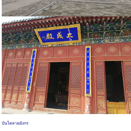
บันไดลายมังกร