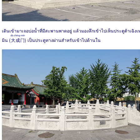
เดินเข้ามาเจอบ่อน้ำที่มีสะพานพาดอยู่ แล้วมองลึกเข้าไปเห็นประตูต้าเฉิงเ
dà chéng mén
มิน (
大成门
) เป็นประตูทางผ่านสำหรับเข้าไปด้านใน