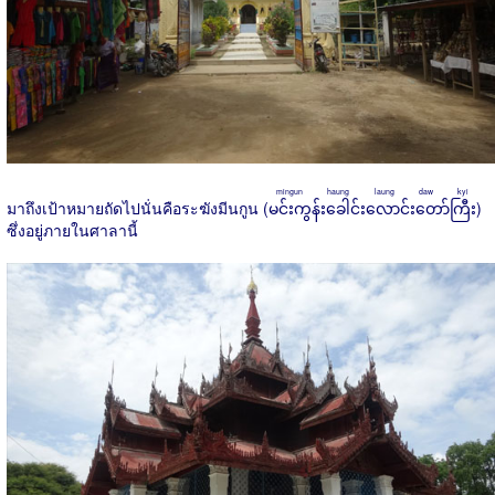
mingun haung laung daw kyi
มาถึงเป้าหมายถัดไปนั่นคือระฆังมีนกูน (
မင်းကွန်းခေါင်းလောင်းတော်ကြီး
)
ซึ่งอยู่ภายในศาลานี้