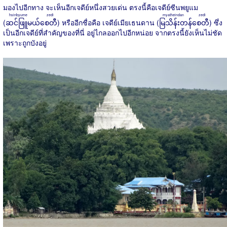
มองไปอีกทาง จะเห็นอีกเจดีย์หนึ่งสวยเด่น ตรงนี้คือเจดีย์ซีนพยูแม
hsinbyume zedi
myatheindan zedi
(
ဆင်ဖြူမယ်စေတီ
) หรืออีกชื่อคือ
เจดีย์เมียเธนดาน (
မြသိန်းတန်စေတီ
)
ซึ่ง
เป็นอีกเจดีย์ที่สำคัญของที่นี่ อยู่ไกลออกไปอีกหน่อย จากตรงนี้ยังเห็นไม่ชัด
เพราะถูกบังอยู่