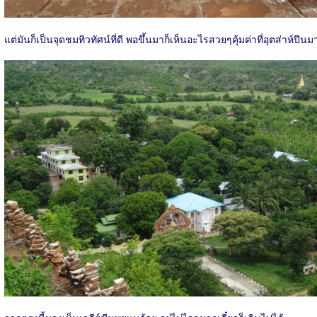
แต่มันก็เป็นจุดชมทิวทัศน์ที่ดี พอขึ้นมาก็เห็นอะไรสวยๆคุ้มค่าที่อุตส่าห์ปีนม