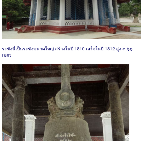
ระฆังนี้เป็นระฆังขนาดใหญ่ สร้างในปี 1810 เสร็จในปี 1812 สูง ๓.๖๖
เมตร