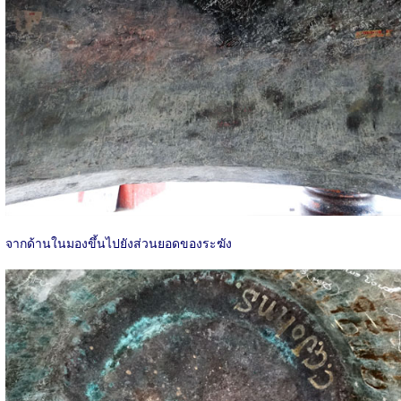
จากด้านในมองขึ้นไปยังส่วนยอดของระฆัง