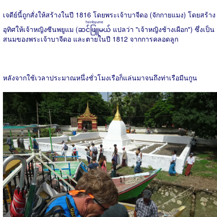
เจดีย์นี้ถูกสั่งให้สร้างในปี 1816 โดยพระเจ้าบาจีดอ (จักกายแมง) โดยสร้าง
hsinbyume
อุทิศให้เจ้าหญิงซีนพยูแม (
ဆင်ဖြူမယ်
แปลว่า "เจ้าหญิงช้างเผือก") ซึ่งเป็น
สนมของพระเจ้าบาจีดอ และตายในปี 1812 จากการคลอดลูก
หลังจากใช้เวลาประมาณหนึ่งชั่วโมงเรือก็แล่นมาจนถึงท่าเรือมีนกูน