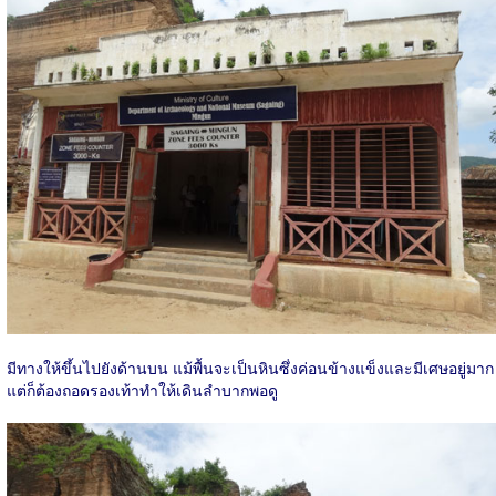
มีทางให้ขึ้นไปยังด้านบน แม้พื้นจะเป็นหินซึ่งค่อนข้างแข็งและมีเศษอยู่มาก
แต่ก็ต้องถอดรองเท้าทำให้เดินลำบากพอดู