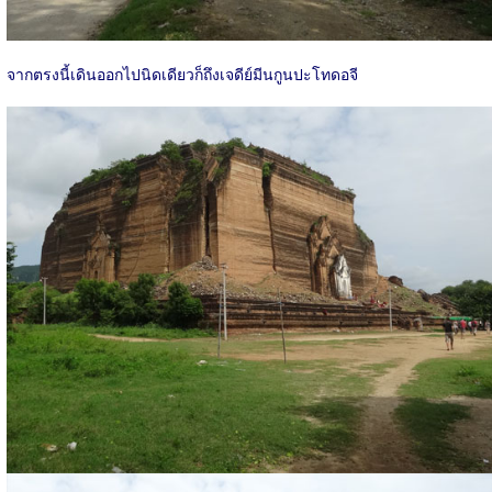
จากตรงนี้เดินออกไปนิดเดียวก็ถึงเจดีย์มีนกูนปะโทดอจี