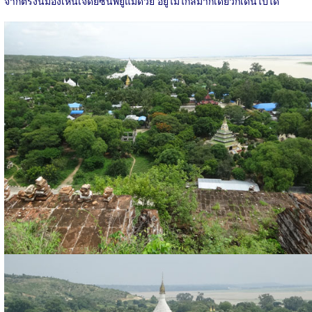
จากตรงนี้มองเห็นเจดีย์ซีนพยูแมด้วย อยู่ไม่ไกลมากเดี๋ยวก็เดินไปได้