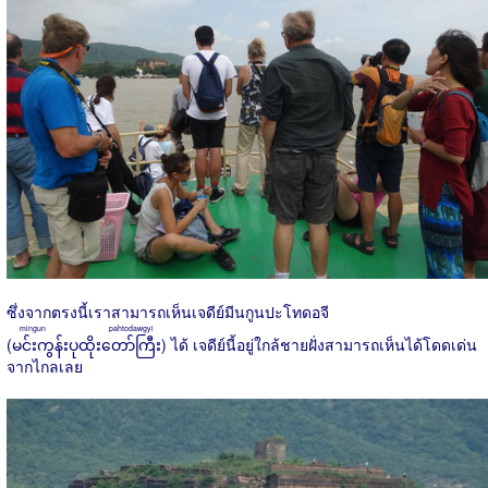
ซึ่งจากตรงนี้เราสามารถเห็นเจดีย์มีนกูนปะโทดอจี
mingun pahtodawgyi
(
မင်းကွန်းပုထိုးတော်ကြီး
) ได้ เจดีย์นี้อยู่ใกล้ชายฝั่งสามารถเห็นได้โดดเด่น
จากไกลเลย