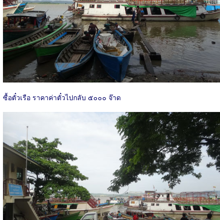
ซื้อตั๋วเรือ ราคาค่าตั๋วไปกลับ ๕๐๐๐ จ๊าด