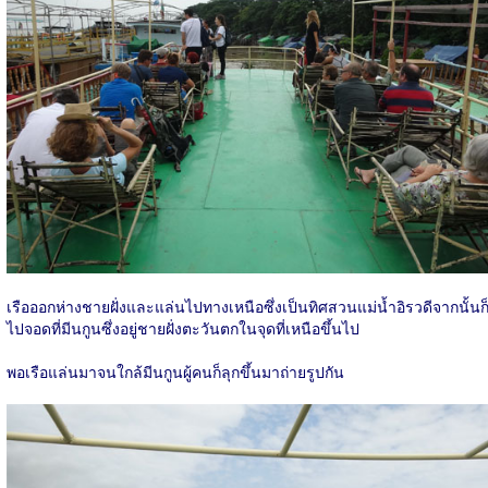
เรือออกห่างชายฝั่งและแล่นไปทางเหนือซึ่งเป็นทิศสวนแม่น้ำอิรวดีจากนั้นก
ไปจอดที่มีนกูนซึ่งอยู่ชายฝั่งตะวันตกในจุดที่เหนือขึ้นไป
พอเรือแล่นมาจนใกล้มีนกูนผู้คนก็ลุกขึ้นมาถ่ายรูปกัน