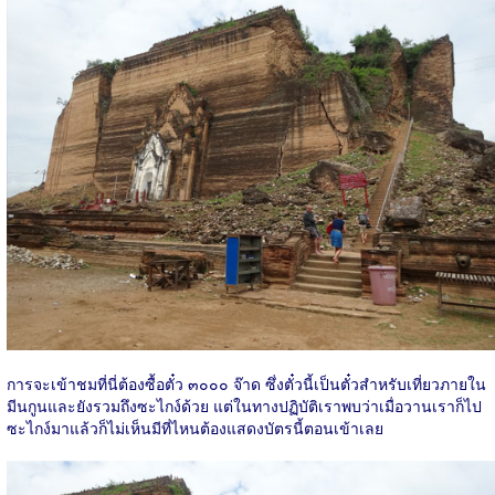
การจะเข้าชมที่นี่ต้องซื้อตั๋ว ๓๐๐๐ จ๊าด ซึ่งตั๋วนี้เป็นตั๋วสำหรับเที่ยวภายใน
มีนกูนและยังรวมถึงซะไกง์ด้วย แต่ในทางปฏิบัติเราพบว่าเมื่อวานเราก็ไป
ซะไกง์มาแล้วก็ไม่เห็นมีที่ไหนต้องแสดงบัตรนี้ตอนเข้าเลย