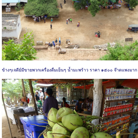
ข้างๆเจดีย์มีขายพวกเครื่องดื่มเย็นๆ น้ำมะพร้าว ราคา ๑๕๐๐ จ๊าดแพงมาก