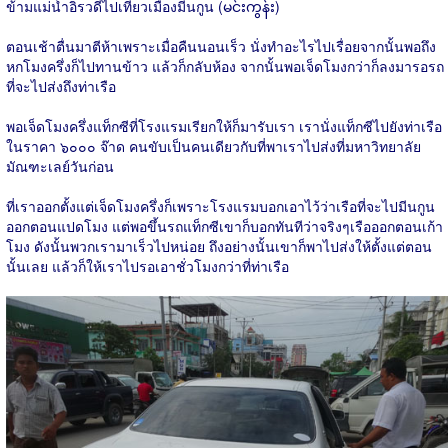
ข้ามแม่น้ำอิรวดีไปเที่ยวเมืองมีนกูน (
မင်းကွန်း
)
ตอนเช้าตื่นมาตีห้าเพราะเมื่อคืนนอนเร็ว นั่งทำอะไรไปเรื่อยจากนั้นพอถึง
หกโมงครึ่งก็ไปทานข้าว แล้วก็กลับห้อง จากนั้นพอเจ็ดโมงกว่าก็ลงมารอรถ
ที่จะไปส่งถึงท่าเรือ
พอเจ็ดโมงครึ่งแท็กซีที่โรงแรมเรียกให้ก็มารับเรา เรานั่งแท็กซีไปยังท่าเรือ
ในราคา ๖๐๐๐ จ๊าด คนขับเป็นคนเดียวกับที่พาเราไปส่งที่มหาวิทยาลัย
มัณฑะเลย์วันก่อน
ที่เราออกตั้งแต่เจ็ดโมงครึ่งก็เพราะโรงแรมบอกเอาไว้ว่าเรือที่จะไปมีนกูน
ออกตอนแปดโมง แต่พอขึ้นรถแท็กซีเขาก็บอกทันทีว่าจริงๆเรือออกตอนเก้า
โมง ดังนั้นพวกเรามาเร็วไปหน่อย ถึงอย่างนั้นเขาก็พาไปส่งให้ตั้งแต่ตอน
นั้นเลย แล้วก็ให้เราไปรอเอาชั่วโมงกว่าที่ท่าเรือ