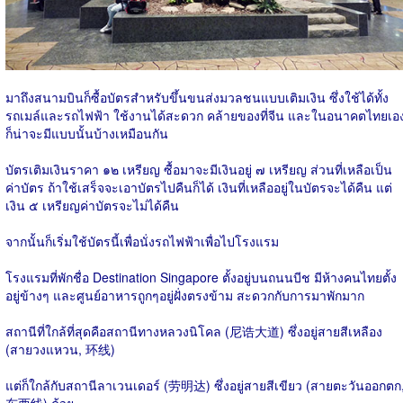
มาถึงสนามบินก็ซื้อบัตรสำหรับขึ้นขนส่งมวลชนแบบเติมเงิน ซึ่งใช้ได้ทั้ง
รถเมล์และรถไฟฟ้า ใช้งานได้สะดวก คล้ายของที่จีน และในอนาคตไทยเอ
ก็น่าจะมีแบบนั้นบ้างเหมือนกัน
บัตรเติมเงินราคา ๑๒ เหรียญ ซื้อมาจะมีเงินอยู่ ๗ เหรียญ ส่วนที่เหลือเป็น
ค่าบัตร ถ้าใช้เสร็จจะเอาบัตรไปคืนก็ได้ เงินที่เหลืออยู่ในบัตรจะได้คืน แต่
เงิน ๕ เหรียญค่าบัตรจะไม่ได้คืน
จากนั้นก็เริ่มใช้บัตรนี้เพื่อนั่งรถไฟฟ้าเพื่อไปโรงแรม
โรงแรมที่พักชื่อ Destination Singapore ตั้งอยู่บนถนนบีช มีห้างคนไทยตั้ง
อยู่ข้างๆ และศูนย์อาหารถูกๆอยู่ฝั่งตรงข้าม สะดวกกับการมาพักมาก
สถานีที่ใกล้ที่สุดคือสถานีทางหลวงนิโคล (尼诰大道) ซึ่งอยู่สายสีเหลือง
(สายวงแหวน, 环线)
แต่ก็ใกล้กับสถานีลาเวนเดอร์ (劳明达) ซึ่งอยู่สายสีเขียว (สายตะวันออกตก
东西线) ด้วย