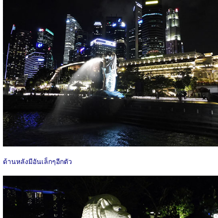
ด้านหลังมีอันเล็กๆอีกตัว