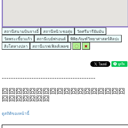
สถานีสนามบินจางอี๋
สถานีหนิวเชอสุ่ย
วัดศรีมารียัมมัน
วัดพระเขี้ยวแก้ว
สถานีเบย์ฟรอนต์
พิพิธภัณฑ์วิทยาศาสตร์ศิลปะ
สิงโตหางปลา
สถานีแรฟเฟิลส์เพลซ
〇
✖
-----------------------------------------
囧囧囧囧囧囧囧囧囧囧囧囧囧囧囧囧囧囧
囧囧囧囧囧囧囧
ดูสถิติของหน้านี้