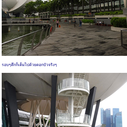
รอบๆตึกก็เต็มไปด้วยดอกบัวจริงๆ