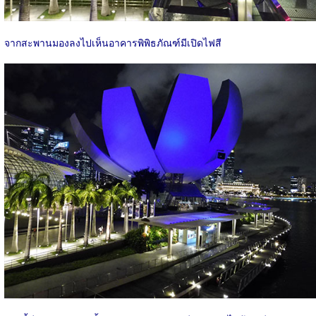
จากสะพานมองลงไปเห็นอาคารพิพิธภัณฑ์มีเปิดไฟสี