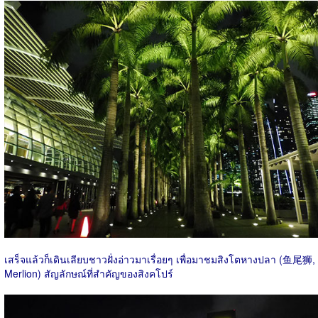
เสร็จแล้วก็เดินเลียบชาวฝั่งอ่าวมาเรื่อยๆ เพื่อมาชมสิงโตหางปลา (鱼尾狮,
Merlion) สัญลักษณ์ที่สำคัญของสิงคโปร์