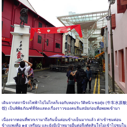
เดินจากสถานีรถไฟฟ้าไปไม่ไกลก็เจอกับหอประวัติหนิวเชอสุ่ย (牛车水原貌
馆) เป็นพิพิธภัณฑ์ที่จัดแสดงเรื่องราวของคนจีนสมัยก่อนที่อพยพเข้ามา
เนื่องจากตอนที่พวกเรามาถึงกันนั้นค่อนข้างเย็นมากแล้ว ค่าเข้าชมค่อน
ข้างแพงคือ ๑๕ เหรียญ และยังมีเป้าหมายอื่นต่อจึงตัดสินใจไม่เข้าไปชมใน