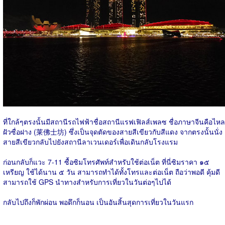
ที่ใกล้ๆตรงนั้นมีสถานีรถไฟฟ้าชื่อสถานีแรฟเฟิลส์เพลซ ชื่อภาษาจีนคือไหล
ฝัวซื่อฝาง (莱佛士坊) ซึ่งเป็นจุดตัดของสายสีเขียวกับสีแดง จากตรงนั้นนั่ง
สายสีเขียวกลับไปยังสถานีลาเวนเดอร์เพื่อเดินกลับโรงแรม
ก่อนกลับก็แวะ 7-11 ซื้อซิมโทรศัพท์สำหรับใช้ต่อเน็ต ที่นี่ซิมราคา ๑๕
เหรียญ ใช้ได้นาน ๕ วัน สามารถทำได้ทั้งโทรและต่อเน็ต ถือว่าพอดี คุ้มดี
สามารถใช้ GPS นำทางสำหรับการเที่ยวในวันต่อๆไปได้
กลับไปถึงก็พักผ่อน พอดึกก็นอน เป็นอันสิ้นสุดการเที่ยวในวันแรก