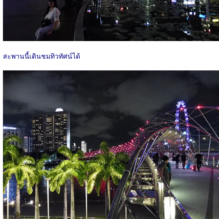
สะพานนี้เดินชมทิวทัศน์ได้