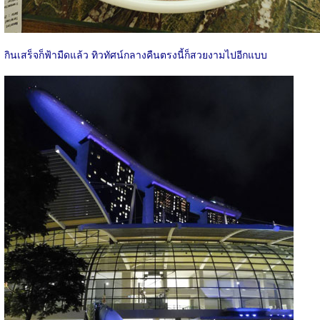
กินเสร็จก็ฟ้ามืดแล้ว ทิวทัศน์กลางคืนตรงนี้ก็สวยงามไปอีกแบบ