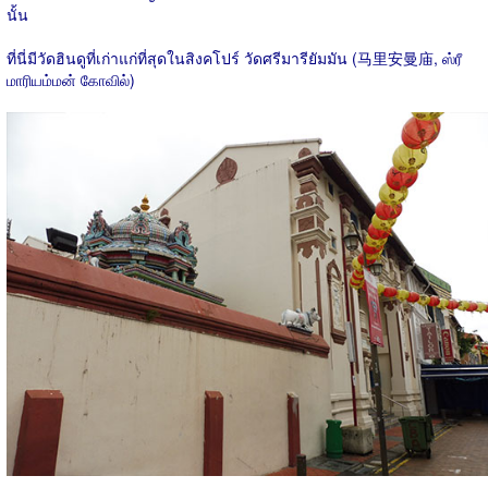
นั้น
ที่นี่มีวัดฮินดูที่เก่าแก่ที่สุดในสิงคโปร์ วัดศรีมารียัมมัน (马里安曼庙, ஸ்ரீ
மாரியம்மன் கோவில்)