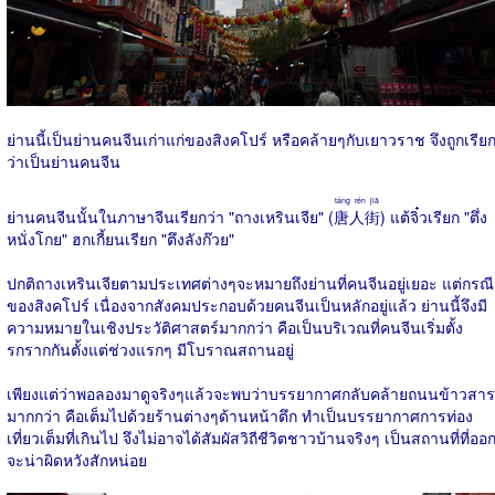
ย่านนี้เป็นย่านคนจีนเก่าแก่ของสิงคโปร์ หรือคล้ายๆกับเยาวราช จึงถูกเรีย
ว่าเป็นย่านคนจีน
táng rén jiā
ย่านคนจีนนั้นในภาษาจีนเรียกว่า "ถางเหรินเจีย" (
唐人街
) แต้จิ๋วเรียก "ตึ่ง
หนั่งโกย" ฮกเกี้ยนเรียก "ตึงลังก๊วย"
ปกติถางเหรินเจียตามประเทศต่างๆจะหมายถึงย่านที่คนจีนอยู่เยอะ แต่กรณี
ของสิงคโปร์ เนื่องจากสังคมประกอบด้วยคนจีนเป็นหลักอยู่แล้ว ย่านนี้จึงมี
ความหมายในเชิงประวัติศาสตร์มากกว่า คือเป็นบริเวณที่คนจีนเริ่มตั้ง
รกรากกันตั้งแต่ช่วงแรกๆ มีโบราณสถานอยู่
เพียงแต่ว่าพอลองมาดูจริงๆแล้วจะพบว่าบรรยากาศกลับคล้ายถนนข้าวสาร
มากกว่า คือเต็มไปด้วยร้านต่างๆด้านหน้าตึก ทำเป็นบรรยากาศการท่อง
เที่ยวเต็มที่เกินไป จึงไม่อาจได้สัมผัสวิถีชีวิตชาวบ้านจริงๆ เป็นสถานที่ที่ออ
จะน่าผิดหวังสักหน่อย