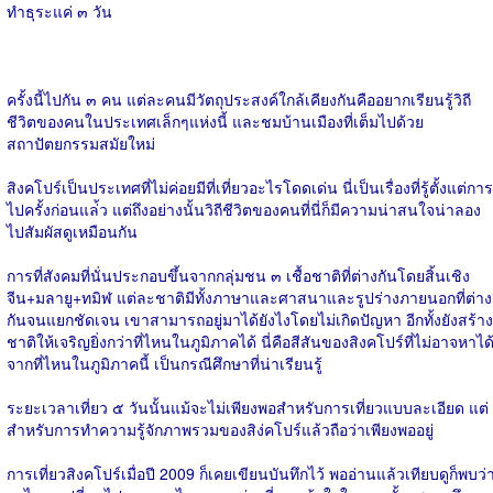
ทำธุระแค่ ๓ วัน
ครั้งนี้ไปกัน ๓ คน แต่ละคนมีวัตถุประสงค์ใกล้เคียงกันคืออยากเรียนรู้วิถี
ชีวิตของคนในประเทศเล็กๆแห่งนี้ และชมบ้านเมืองที่เต็มไปด้วย
สถาปัตยกรรมสมัยใหม่
สิงคโปร์เป็นประเทศที่ไม่ค่อยมีที่เที่ยวอะไรโดดเด่น นี่เป็นเรื่องที่รู้ตั้งแต่การ
ไปครั้งก่อนแล่้ว แต่ถึงอย่างนั้นวิถีชีวิตของคนที่นี่ก็มีความน่าสนใจน่าลอง
ไปสัมผัสดูเหมือนกัน
การที่สังคมที่นั่นประกอบขึ้นจากกลุ่มชน ๓ เชื้อชาติที่ต่างกันโดยสิ้นเชิง
จีน+มลายู+ทมิฬ แต่ละชาติมีทั้งภาษาและศาสนาและรูปร่างภายนอกที่ต่าง
กันจนแยกชัดเจน เขาสามารถอยู่มาได้ยังไงโดยไม่เกิดปัญหา อีกทั้งยังสร้าง
ชาติให้เจริญยิ่งกว่าที่ไหนในภูมิภาคได้ นี่คือสีสันของสิงคโปร์ที่ไม่อาจหาได
จากที่ไหนในภูมิภาคนี้ เป็นกรณีศึกษาที่น่าเรียนรู้
ระยะเวลาเที่ยว ๕ วันนั้นแม้จะไม่เพียงพอสำหรับการเที่ยวแบบละเอียด แต่
สำหรับการทำความรู้จักภาพรวมของสิง่คโปร์แล้วถือว่าเพียงพออยู่
การเที่ยวสิงคโปร์เมื่อปี 2009 ก็เคยเขียนบันทึกไว้ พออ่านแล้วเทียบดูก็พบว่