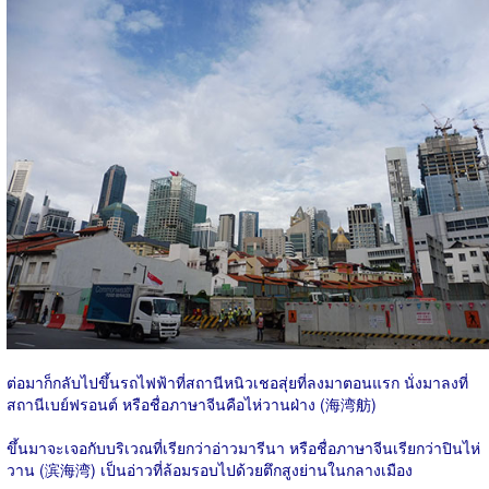
ต่อมาก็กลับไปขึ้นรถไฟฟ้าที่สถานีหนิวเชอสุ่ยที่ลงมาตอนแรก นั่งมาลงที่
สถานีเบย์ฟรอนต์ หรือชื่อภาษาจีนคือไห่วานฝ่าง (海湾舫)
ขึ้นมาจะเจอกับบริเวณที่เรียกว่าอ่าวมารีนา หรือชื่อภาษาจีนเรียกว่าปินไห่
วาน (滨海湾) เป็นอ่าวที่ล้อมรอบไปด้วยตึกสูงย่านในกลางเมือง