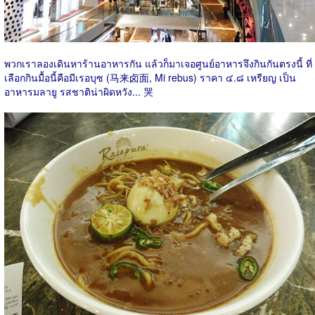
พวกเราลองเดินหาร้านอาหารกัน แล้วก็มาเจอศูนย์อาหารจึงกินกันตรงนี้ ที่
เลือกกินมื้อนี้คือมีเรอบุซ (马来卤面, Mi rebus) ราคา ๔.๘ เหรียญ เป็น
อาหารมลายู รสชาติน่าผิดหวัง... 哭