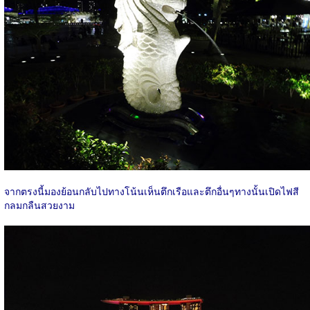
จากตรงนี้มองย้อนกลับไปทางโน้นเห็นตึกเรือและตึกอื่นๆทางนั้นเปิดไฟสี
กลมกลืนสวยงาม