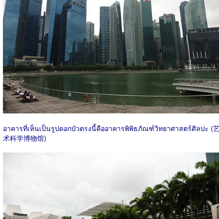
อาคารที่เห็นเป็นรูปดอกบัวตรงนี้คืออาคารพิพิธภัณฑ์วิทยาศาสตร์ศิลปะ (
术科学博物馆)