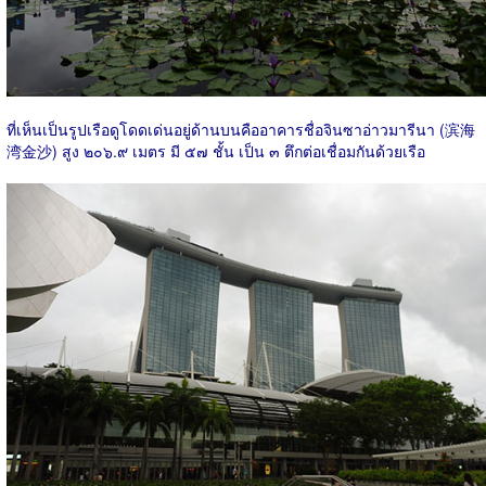
ที่เห็นเป็นรูปเรือดูโดดเด่นอยู่ด้านบนคืออาคารชื่อจินซาอ่าวมารีนา (滨海
湾金沙) สูง ๒๐๖.๙ เมตร มี ๕๗ ชั้น เป็น ๓ ตึกต่อเชื่อมกันด้วยเรือ