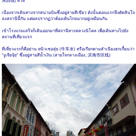
เนื่องจากเดินทางจากสนามบินซึ่งอยู่สายสีเขียว ดังนั้นตอนแรกจึงตัดสินใจ
ลงสถานีนี้กัน แต่ผลปรากฏว่าต้องเดินไกลมากอยู่เหมือนกัน
เข้าโรงแรมเสร็จก็เดินออกมาที่สถานีทางหลวงนิโคล เพื่อเดินทางไปยัง
สถานที่เที่ยวแรก
ที่เที่ยวแรกก็คือย่าน หนิวเชอสุ่ย (牛车水) หรือเรียกตามสำเนียงฮกเกี้ยนว่า
"งูเจียจุ้ย" ซึ่งอยู่สายสีน้ำเงิน (สายใจกลางเมือง, 滨海市区线)