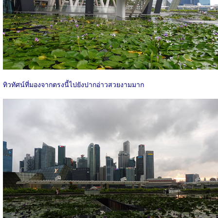
ทิวทัศน์ที่มองจากตรงนี้ไปยังปากอ่าวสวยงามมาก