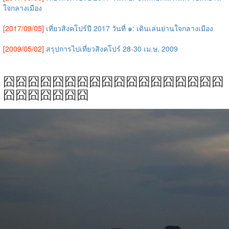
ใจกลางเมือง
[2017/09/05]
เที่ยวสิงคโปร์ปี 2017 วันที่ ๑: เดินเล่นย่านใจกลางเมือง
[2009/05/02]
สรุปการไปเที่ยวสิงคโปร์ 28-30 เม.ษ. 2009
囧囧囧囧囧囧囧囧囧囧囧囧囧囧囧囧囧囧
囧囧囧囧囧囧囧