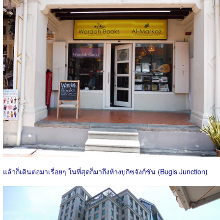
แล้วก็เดินต่อมาเรื่อยๆ ในที่สุดก็มาถึงห้างบูกิซจังก์ชัน (Bugis Junction)