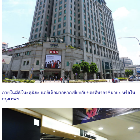
ภายในมีคิโนะคุนิยะ แต่ก็เล็กมากหากเทียบกับของที่ทากาชิมายะ หรือใน
กรุงเทพฯ