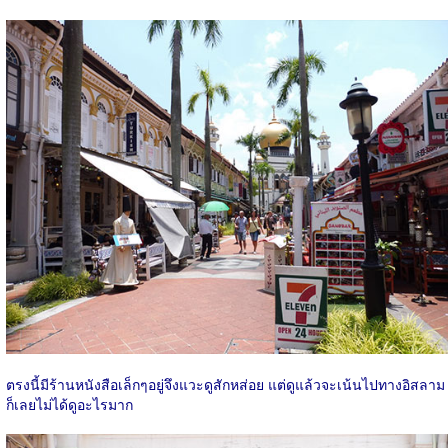
ตรงนี้มีร้านหนังสือเล็กๆอยู่จึงแวะดูสักหส่อย แต่ดูแล้วจะเน้นไปทางอิสลาม
ก็เลยไม่ได้ดูอะไรมาก