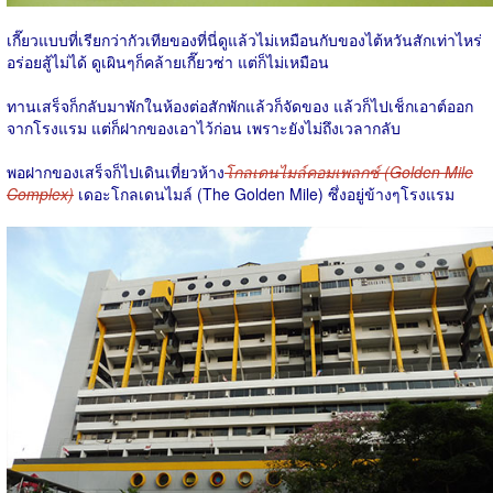
เกี๊ยวแบบที่เรียกว่ากัวเทียของที่นี่ดูแล้วไม่เหมือนกับของไต้หวันสักเท่าไหร่
อร่อยสู้ไม่ได้ ดูเผินๆก็คล้ายเกี๊ยวซ่า แต่ก็ไม่เหมือน
ทานเสร็จก็กลับมาพักในห้องต่อสักพักแล้วก็จัดของ แล้วก็ไปเช็กเอาต์ออก
จากโรงแรม แต่ก็ฝากของเอาไว้ก่อน เพราะยังไม่ถึงเวลากลับ
พอฝากของเสร็จก็ไปเดินเที่ยวห้าง
โกลเดนไมล์คอมเพลกซ์ (Golden Mile
Complex)
เดอะโกลเดนไมล์ (The Golden Mile) ซึ่งอยู่ข้างๆโรงแรม