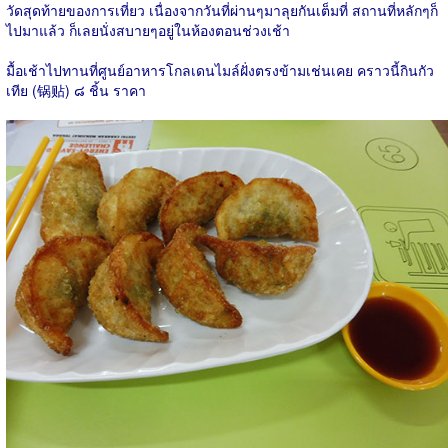
วัดสุดท้ายของการเที่ยว เนื่องจากวันที่ผ่านๆมาลุยกันเต็มที่ สถานที่หลักๆก็
ไปมาแล้ว ก็เลยนั่งสบายๆอยู่ในห้องตอนช่วงเช้า
มื้อเช้าไปทานที่
ศูนย์อาหารโกลเดนไมล์
ฝั่งตรงข้ามเช่นเคย คราวนี้กินกัว
เทีย (锅贴) ๘ ชิ้น ราคา