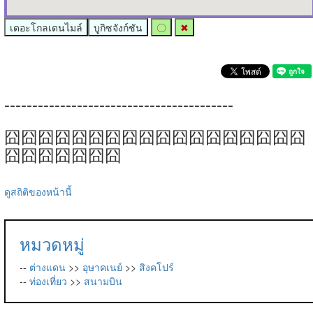
เดอะโกลเดนไมล์
บูกิซจังก์ชัน
〇
✖
-----------------------------------------
囧囧囧囧囧囧囧囧囧囧囧囧囧囧囧囧囧囧
囧囧囧囧囧囧囧
ดูสถิติของหน้านี้
หมวดหมู่
--
ต่างแดน
>>
อุษาคเนย์
>>
สิงคโปร์
--
ท่องเที่ยว
>>
สนามบิน