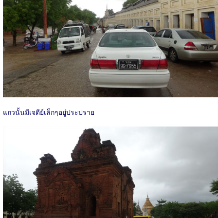
แถวนั้นมีเจดีย์เล็กๆอยู่ประปราย