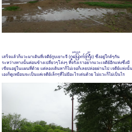
gubyauk gyi
เสร็จแล้วก็แวะมาเดินที่เจดีย์กูบเยาะจี (
ဂူပြောက်ကြီး
) ซึ่งอยู่ใกล้ๆกัน
ระหว่างทางนั้นค่อนข้างเปลี่ยวๆโล่งๆ ที่จริงเราอยากแวะเจดีย์อีกแห่งซึ่งมี
เขียนอยู่ในแผนที่ด้วย แต่ลองเดินหาก็ไม่เจอก็เลยปล่อยผ่านไป เจดีย์แห่งนั้
เองก็ดูเหมือนจะเป็นแค่เจดีย์เล็กๆที่ไม่มีอะไรเด่นด้วย ไม่แวะก็ไม่เป็นไร