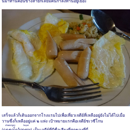
นี้มาทานค่อนข้างสายก็เลยมีคนกำลังทานอยู่เยอะ
เสร็จแล้วก็เดินออกจากโรงแรมไปเพื่อเที่ยวเจดีย์ที่เหลืออยู่ยังไม่ได้ไปเมื่อ
วานซึ่งก็เหลืออยู่แค่ ๒ แห่ง เป้าหมายแรกคือเจดีย์ชเวซีโกน
shwezigon buyar
(
ရွှေစည်းခုံဘုရား
) เป็นเจดีย์ที่มีชื่อเสียงที่สุดของที่นี่