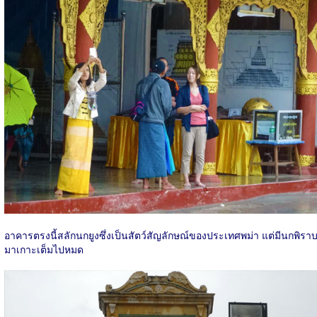
อาคารตรงนี้สลักนกยูงซึ่งเป็นสัตว์สัญลักษณ์ของประเทศพม่า แต่มีนกพิรา
มาเกาะเต็มไปหมด