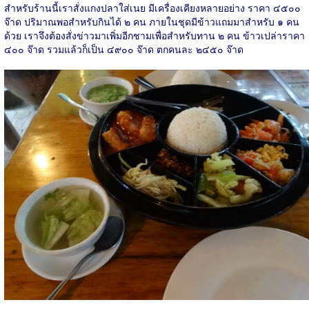
สำหรับร้านนี้เราสั่งแกงปลาใส่เนย มีเครื่องเคียงหลายอย่าง ราคา ๔๕๐๐
จ๊าด ปริมาณพอสำหรับกินได้ ๒ คน ภายในชุดมีข้าวแถมมาสำหรับ ๑ คน
ด้วย เราจึงต้องสั่งข่าวมาเพิ่มอีกชามเพื่อสำหรับทาน ๒ คน ข้าวเปล่าราคา
๔๐๐ จ๊าด รวมแล้วก็เป็น ๔๙๐๐ จ๊าด ตกคนละ ๒๔๕๐ จ๊าด