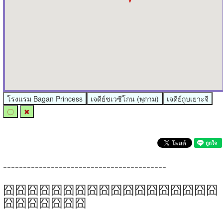
โรงแรม Bagan Princess
เจดีย์ชเวซีโกน (พุกาม)
เจดีย์กูบเยาะจี
〇
✖
-----------------------------------------
囧囧囧囧囧囧囧囧囧囧囧囧囧囧囧囧囧囧
囧囧囧囧囧囧囧