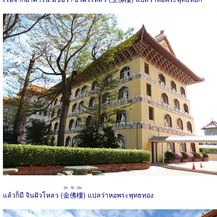
jīn fó lóu
แล้วก็มี จินฝัวโหลว (
金佛樓
) แปลว่าหอพระพุทธทอง