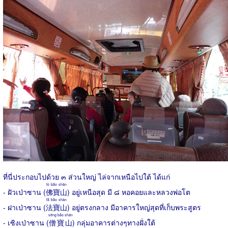
ที่นี่ประกอบไปด้วย ๓ ส่วนใหญ่ ไล่จากเหนือไปใต้ ได้แก่
fó bǎo shān
- ฝัวเป่าซาน (
佛寶山
) อยู่เหนือสุด มี ๘ หอคอยและหลวงพ่อโต
fǎ bǎo shān
- ฝาเป่าซาน (
法寶山
) อยู่ตรงกลาง มีอาคารใหญ่สุดที่เก็บพระสูตร
sēng bǎo shān
- เซิงเป่าซาน (
僧寶山
) กลุ่มอาคารต่างๆทางฝั่งใต้