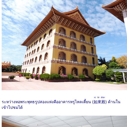
rú lái diàn
ระหว่างหอพระพุทธรูปสองแห่งคืออาคารหรูไหลเตี้ยน (
如來殿
) ด้านใน
เข้าไปชมได้