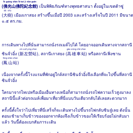
fó guāng shān fó tuó jì niàn guǎn
(
佛光山佛陀紀念館
)
เป็นพิพิธภัณฑ์ทางพุทธศาสนา ตั้งอยู่ในเขตต้าซู่
dà shù
(
大樹
) เมืองเกาสยง สร้างขึ้นเมื่อปี 2003 และสร้างเสร็จในปี 2011 มีขนา
๐.๕ ตร.กม.
การเดินทางไปที่นั่นสามารถนั่งรถเมล์ไปได้ โดยอาจออกเดินทางจากสถานี
xīn zuǒ yíng zhàn
gāo xióng chē zhàn
ซินจั่วอิ๋ง (
新左營站
), สถานีเกาสยง (
高雄車站
) หรือสถานีเฟิ่งซาน
fèng shān zhàn
(
鳳山站
)
เนื่องจากครั้งนี้โรงแรมที่พักอยู่ใกล้สถานีซินจั่วอิ๋งจึงเลือกที่จะไปขึ้นที่สถานี
ซินจั่วอิ๋ง
ใครมาจากไทเปหรือเมืองอื่นทางเหนือก็สามารถนั่งรถไฟความเร็วสูงมาลง
สถานีนี้แล้วต่อรถเมล์เพื่อมาเที่ยวที่นี่แบบวันเดียวกลับได้เลยสะดวกมาก
ครั้งนี้ตั้งใจว่าไปเที่ยวที่นี่เสร็จก็จะเดินทางไปขึ้นรถไฟกลับซินจู๋เลย ดังนั้น
ตอนเช้ามาเก็บข้าวของออกจากห้องจึงเก็บข้าวของให้เรียบร้อยไม่กลับมา
แล้ว วันนี้ต้องแบกสัมภาระเดิน