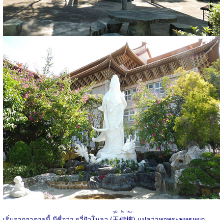
yù fó lóu
เริ่มจากอาคารนี้ มีชื่อว่า ยวี่ฝัวโหลว (
玉佛樓
) แปลว่าหอพระพุทธหยก