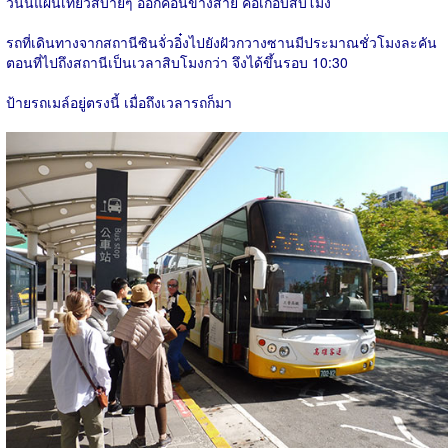
วันนี้แผนเที่ยวสบายๆ ออกค่อนข้างสาย คือเกือบสิบโมง
รถที่เดินทางจากสถานีซินจั่วอิ๋งไปยังฝัวกวางซานมีประมาณชั่วโมงละคัน
ตอนที่ไปถึงสถานีเป็นเวลาสิบโมงกว่า จึงได้ขึ้นรอบ 10:30
ป้ายรถเมล์อยู่ตรงนี้ เมื่อถึงเวลารถก็มา