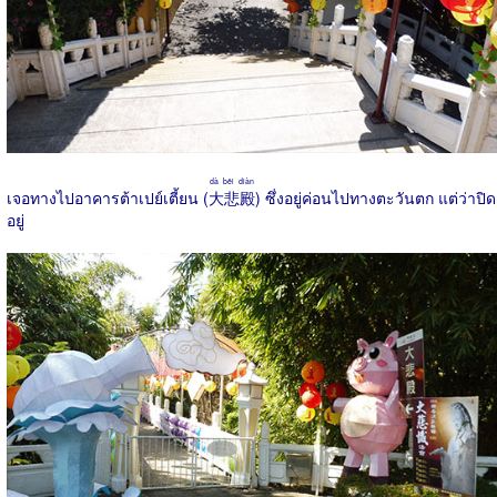
dà bēi diàn
เจอทางไปอาคารต้าเปย์เตี้ยน (
大悲殿
) ซึ่งอยู่ค่อนไปทางตะวันตก แต่ว่าปิด
อยู่