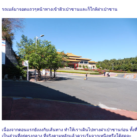
รถเมล์มาจอดแถวๆหน้าทางเข้าฝัวเป่าซานและก็ใกล้ฝาเป่าซาน
เนื่องจากตอนแรกยังงงกับเส้นทาง ทำให้เราเดินไปทางฝาเป่าซานก่อน ทั้งที
เป็นส่วนที่อยู่ตรงกลาง ที่จริงตามหลักแล้วควรเริ่มจากเหนือหรือใต้สุดจะ