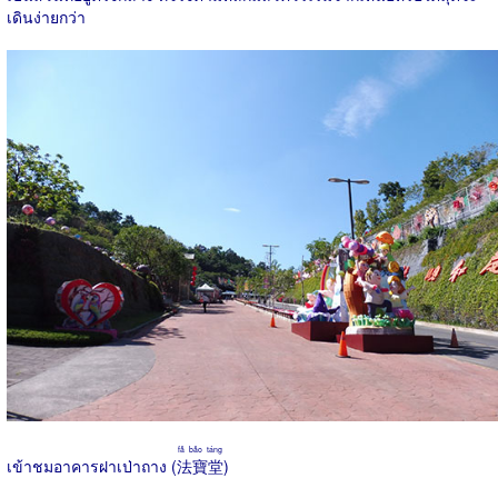
เดินง่ายกว่า
fǎ bǎo táng
เข้าชมอาคารฝาเป่าถาง (
法寶堂
)