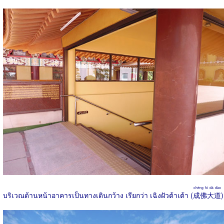
chéng fó dà dào
บริเวณด้านหน้าอาคารเป็นทางเดินกว้าง เรียกว่า เฉิงฝัวต้าเต้า (
成佛大道
)