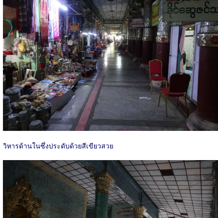
วิหารด้านในซึ่งประดับด้วยสีเขียวสวย