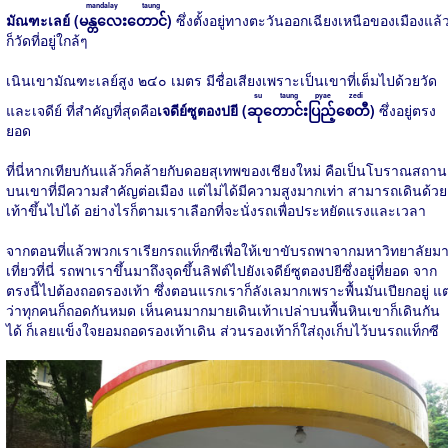
mandalay taung
มัณฑะเลย์ (
မန္တလေးတောင်
)
ซึ่งตั้งอยู่ทางตะวันออกเฉียงเหนือของเมืองแล้
ก็วัดที่อยู่ใกล้ๆ
เนินเขามัณฑะเลย์สูง ๒๔๐ เมตร มีชื่อเสียงเพราะเป็นเขาที่เต็มไปด้วยวัด
su taung pyae zedi
และเจดีย์ ที่สำคัญที่สุดคือ
เจดีย์ซูตองปยี (
ဆုတောင်းပြည့်စေတီ
)
ซึ่งอยู่ตรง
ยอด
ที่นี่หากเทียบกันแล้วก็คล้ายกับดอยสุเทพของเชียงใหม่ คือเป็นโบราณสถาน
บนเขาที่มีความสำคัญต่อเมือง แต่ไม่ได้มีความสูงมากเท่า สามารถเดินด้วย
เท้าขึ้นไปได้ อย่างไรก็ตามเราเลือกที่จะนั่งรถเพื่อประหยัดแรงและเวลา
จากตอนที่แล้วพวกเราเรียกรถแท็กซีเพื่อให้เขาขับรถพาจากมหาวิทยาลัยม
เที่ยวที่นี่ รถพาเราขึ้นมาถึงจุดขึ้นลิฟต์ไปยังเจดีย์ซูตองปยีซึ่งอยู่ที่ยอด จาก
ตรงนี้ไปต้องถอดรองเท้า ซึ่งตอนแรกเราก็ลังเลมากเพราะพื้นมันเปียกอยู่ แต
ว่าทุกคนก็ถอดกันหมด เห็นคนมากมายเดินเท้าเปล่าบนพื้นหินเขาก็เดินกัน
ได้ ก็เลยแข็งใจยอมถอดรองเท้าเดิน ส่วนรองเท้าก็ใส่ถุงเก็บไว้บนรถแท็กซี