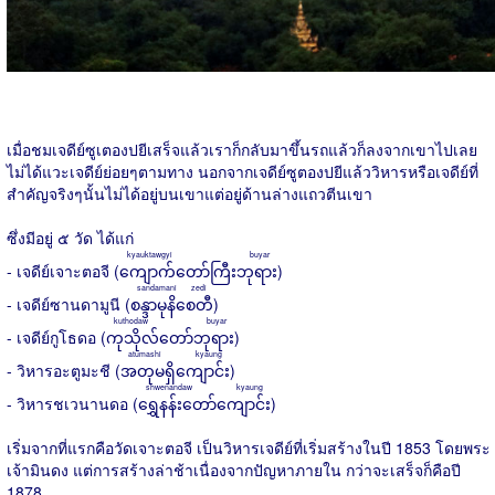
เมื่อชมเจดีย์ซูเตองปยีเสร็จแล้วเราก็กลับมาขึ้นรถแล้วก็ลงจากเขาไปเลย
ไม่ได้แวะเจดีย์ย่อยๆตามทาง นอกจากเจดีย์ซูตองปยีแล้ววิหารหรือเจดีย์ที่
สำคัญจริงๆนั้นไม่ได้อยู่บนเขาแต่อยู่ด้านล่างแถวตีนเขา
ซึ่งมีอยู่ ๕ วัด ได้แก่
kyauktawgyi buyar
- เจดีย์เจาะตอจี (
ကျောက်တော်ကြီးဘုရား
)
sandamani zedi
- เจดีย์ซานดามูนี (
စန္ဒာမုနိစေတီ
)
kuthodaw buyar
- เจดีย์กูโธดอ (
ကုသိုလ်တော်‌ဘုရား
)
atumashi kyaung
- วิหารอะตูมะชี (
အတုမရှိကျောင်း
)
shwenandaw kyaung
- วิหารชเวนานดอ (
ရွှေနန်းတော်ကျောင်း
)
เริ่มจากที่แรกคือวัดเจาะตอจี เป็นวิหารเจดีย์ที่เริ่มสร้างในปี 1853 โดยพระ
เจ้ามินดง แต่การสร้างล่าช้าเนื่องจากปัญหาภายใน กว่าจะเสร็จก็คือปี
1878