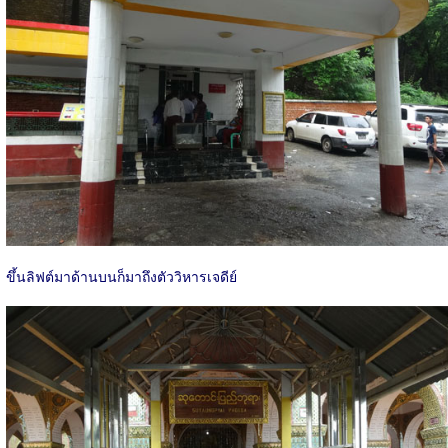
ขึ้นลิฟต์มาด้านบนก็มาถึงตัววิหารเจดีย์