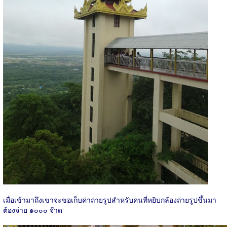
เมื่อเข้ามาถึงเขาจะขอเก็บค่าถ่ายรูปสำหรับคนที่หยิบกล้องถ่ายรูปขึ้นมา
ต้องจ่าย ๑๐๐๐ จ๊าด