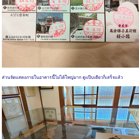
ส่วนจัดแสดงภายในอาคารนี้ไม่ได้ใหญ่มาก ดูแป๊บเดียวก็เสร็จแล้ว