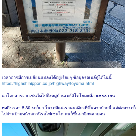
เวลาอาจมีการเปลี่ยนแปลงได้อยู่เรื่อยๆ ข้อมูลรถเมล์ดูได้ในนี้
https://higashinippon.co.jp/highway/toyoma.html
ค่าโดยสารจากเซนไดไปถึงหมู่บ้านเมย์จิโทโยมะคือ ๑๓๐๐ เยน
พอถึงเวลา 8:30 รถก็มา ในรถมีแค่เราคนเดียวที่ขึ้นจากป้ายนี้ แต่ต่อมารถก็
ไปผ่านป้ายหน้าสถานีรถไฟเซนได คนก็ขึ้นมาอีกหลายคน