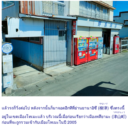
やないづ
แล้วรถก็วิ่งต่อไป หลังจากนั้นก็มาจอดอีกทีที่ย่านยานาอิซึ (
柳津
) ซึ่งตรงนี้
つやまちょう
อยู่ในเขตเมืองโทเมะแล้ว บริเวณนี้เมื่อก่อนเรียกว่าเมืองทสึยามะ (
津山町
)
ก่อนที่จะถูกรวมเข้ากับเมืองโทเมะในปี 2005