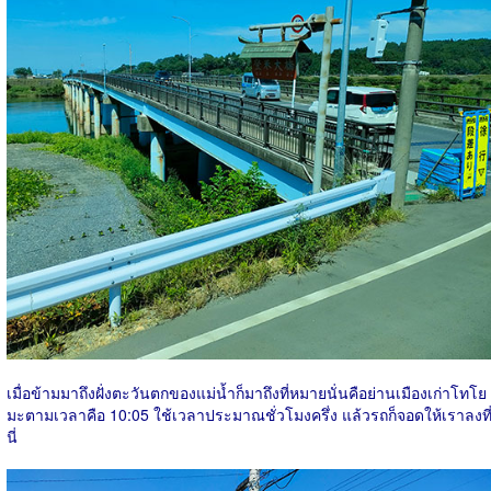
เมื่อข้ามมาถึงฝั่งตะวันตกของแม่น้ำก็มาถึงที่หมายนั่นคือย่านเมืองเก่าโทโย
มะตามเวลาคือ 10:05 ใช้เวลาประมาณชั่วโมงครึ่ง แล้วรถก็จอดให้เราลงที
นี่