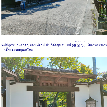
しゅんらんてい
ที่นี่มีจุดหมายสำคัญของเที่ยวนี้ นั่นก็คือชุนรันเตย์ (
春蘭亭
) เป็นอาคารเก่า
แก่ตั้งแต่สมัยยุคเอโดะ