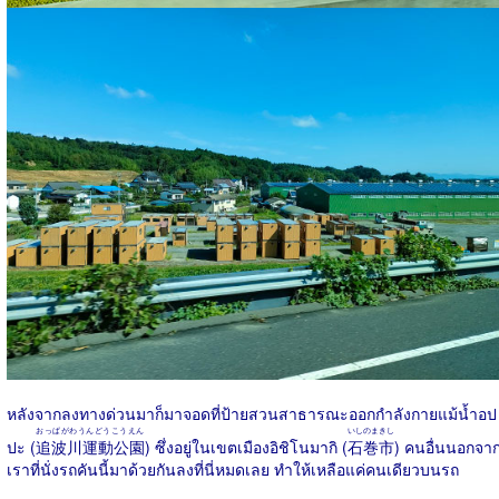
หลังจากลงทางด่วนมาก็มาจอดที่ป้ายสวนสาธารณะออกกำลังกายแม้น้ำอป
おっぱがわうんどうこうえん
いしのまきし
ปะ (
追波川運動公園
) ซึ่งอยู่ในเขตเมืองอิชิโนมากิ (
石巻市
) คนอื่นนอกจา
เราที่นั่งรถคันนี้มาด้วยกันลงที่นี่หมดเลย ทำให้เหลือแค่คนเดียวบนรถ