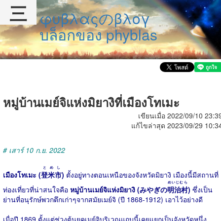
三
φυβλαςのβλογ
บล็อกของ phyblas
หมู่บ้านเมย์จิแห่งมิยางิที่เมืองโทเมะ
เขียนเมื่อ 2022/09/10 23:3
แก้ไขล่าสุด 2023/09/29 10:3
# เสาร์ 10 ก.ย. 2022
とめし
เมืองโทเมะ (
登米市
)
ตั้งอยู่ทางตอนเหนือของจังหวัดมิยางิ เมืองนี้มีสถานที่
めいじむら
ท่องเที่ยวที่น่าสนใจคือ
หมู่บ้านเมย์จิแห่งมิยางิ (みやぎの
明治村
)
ซึ่งเป็น
ย่านที่อนุรักษ์พวกตึกเก่าๆจากสมัยเมย์จิ (ปี 1868-1912) เอาไว้อย่างดี
เมื่อปี 1869 ตั้งแต่ช่วงต้นยุคเมย์จิบริเวณแถบนี้เคยแยกเป็นจังหวัดหนึ่ง