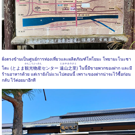
ฝั่งตรงข้ามเป็นศูนย์การท่องเที่ยวและผลิตภัณฑ์โทโยมะ โทยามะโนะซา
かんこうぶっさん
とおやまのさと
โตะ (とよま
観光物産
センター
遠山之里
) ในนี้มีขายพวกของฝาก และมี
ร้านอาหารด้วย แต่เรายังไม่แวะไปตอนนี้ เพราะของฝากน่าจะไว้ซื้อก่อน
กลับ ไว้ค่อยมาอีกที