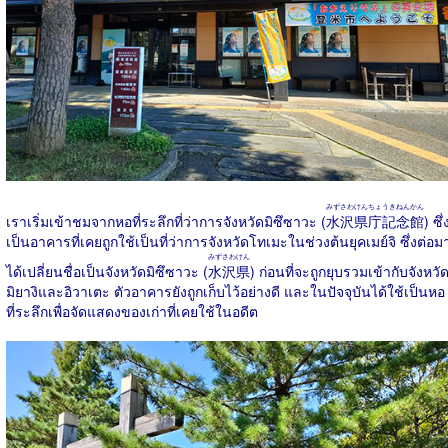
みずさわけんちょうきねんかん
เราเริ่มเข้าชมจากหอที่ระลึกที่ว่าการจังหวัดมิซึซาวะ (
水沢県庁記念館
) ซึ่
เป็นอาคารที่เคยถูกใช้เป็นที่ว่าการจังหวัดโทเมะในช่วงต้นยุคเมย์จิ ซึ่งต่อม
みずさわけん
ได้เปลี่ยนชื่อเป็นจังหวัดมิซึซาวะ (
水沢県
) ก่อนที่จะถูกยุบรวมเข้ากับจังหวั
มิยางิและอิวาเตะ ตัวอาคารยังถูกเก็บไว้อย่างดี และในปัจจุบันได้ใช้เป็นหอ
ที่ระลึกเพื่อจัดแสดงของเก่าที่เคยใช้ในอดีต