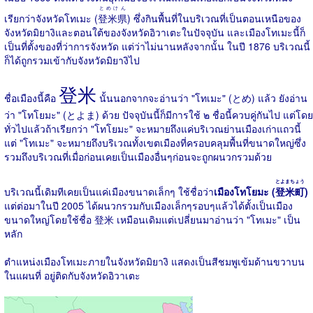
とめけん
เรียกว่าจังหวัดโทเมะ (
登米県
) ซึ่งกินพื้นที่ในบริเวณที่เป็นตอนเหนือของ
จังหวัดมิยางิและตอนใต้ของจังหวัดอิวาเตะในปัจจุบัน และเมืองโทเมะนี้ก็
เป็นที่ตั้งของที่ว่าการจังหวัด แต่ว่าไม่นานหลังจากนั้น ในปี 1876 บริเวณนี้
ก็ได้ถูกรวมเข้ากับจังหวัดมิยางิไป
登米
ชื่อเมืองนี้คือ
นั้นนอกจากจะอ่านว่า "โทเมะ" (とめ) แล้ว ยังอ่าน
ว่า "โทโยมะ" (とよま) ด้วย ปัจจุบันนี้ก็มีการใช้ ๒ ชื่อนี้ควบคู่กันไป แต่โดย
ทั่วไปแล้วถ้าเรียกว่า "โทโยมะ" จะหมายถึงแค่บริเวณย่านเมืองเก่าแถวนี้
แต่ "โทเมะ" จะหมายถึงบริเวณทั้งเขตเมืองที่ครอบคลุมพื้นที่ขนาดใหญ่ซึ่ง
รวมถึงบริเวณที่เมื่อก่อนเคยเป็นเมืองอื่นๆก่อนจะถูกผนวกรวมด้วย
とよまちょう
บริเวณนี้เดิมทีเคยเป็นแค่เมืองขนาดเล็กๆ ใช้ชื่อว่า
เมืองโทโยมะ (
登米町
)
แต่ต่อมาในปี 2005 ได้ผนวกรวมกับเมืองเล็กๆรอบๆแล้วได้ตั้งเป็นเมือง
ขนาดใหญ่โดยใช้ชื่อ 登米 เหมือนเดิมแต่เปลี่ยนมาอ่านว่า "โทเมะ" เป็น
หลัก
ตำแหน่งเมืองโทเมะภายในจังหวัดมิยางิ แสดงเป็นสีชมพูเข้มด้านขวาบน
ในแผนที่ อยู่ติดกับจังหวัดอิวาเตะ