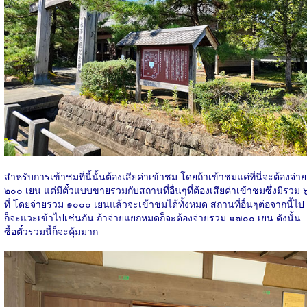
สำหรับการเข้าชมที่นี้นั้นต้องเสียค่าเข้าชม โดยถ้าเข้าชมแค่ที่นี่จะต้องจ่าย
๒๐๐ เยน แต่มีตั๋วแบบขายรวมกับสถานที่อื่นๆที่ต้องเสียค่าเข้าชมซึ่งมีรวม 
ที่ โดยจ่ายรวม ๑๐๐๐ เยนแล้วจะเข้าชมได้ทั้งหมด สถานที่อื่นๆต่อจากนี้ไป
ก็จะแวะเข้าไปเช่นกัน ถ้าจ่ายแยกหมดก็จะต้องจ่ายรวม ๑๗๐๐ เยน ดังนั้น
ซื้อตั๋วรวมนี้ก็จะคุ้มมาก