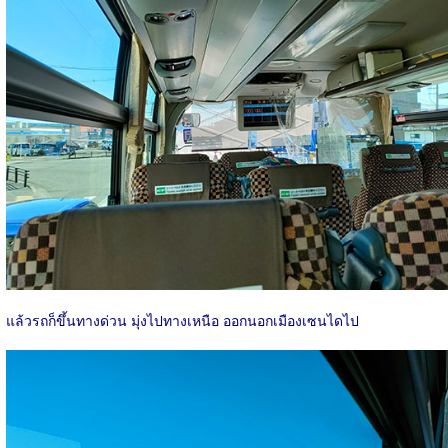
แล้วรถก็ขึ้นทางด่วน มุ่งไปทางเหนือ ออกนอกเมืองเซนไดไป