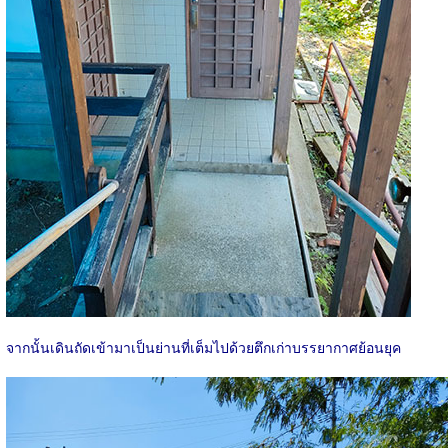
จากนั้นเดินถัดเข้ามาเป็นย่านที่เต็มไปด้วยตึกเก่าบรรยากาศย้อนยุค