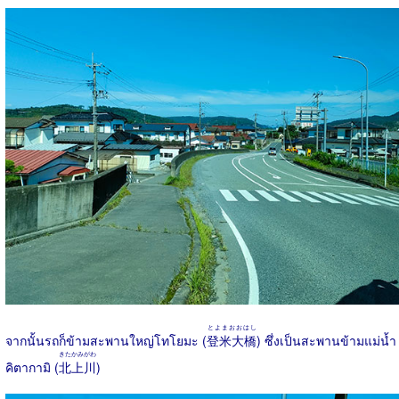
とよまおおはし
จากนั้นรถก็ข้ามสะพานใหญ่โทโยมะ (
登米大橋
) ซึ่งเป็นสะพานข้ามแม่น้ำ
きたかみがわ
คิตากามิ (
北上川
)