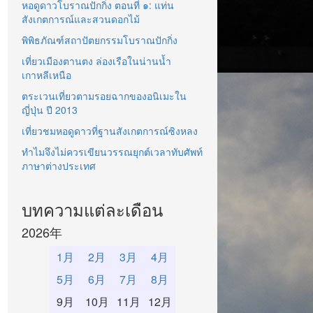
หอดูดาวโบราณปักกิ่ง ตอนที่ ๑: แท่น
สังเกตการณ์และสวนดอกไม้
พิพิธภัณฑ์สถาปัตยกรรมโบราณปักกิ่ง
เที่ยวเมืองตานตง ล่องเรือในน่านน้ำ
เกาหลีเหนือ
ตระเวนเที่ยวตามรอยฉากของอนิเมะใน
ญี่ปุ่น ปี 2013
เที่ยวชมหอดูดาวที่ฐานสังเกตการณ์ซิงหลง
ทำไมจึงไม่ควรเขียนวรรณยุกต์เวลาทับศัพท์
ภาษาต่างประเทศ
บทความแต่ละเดือน
2026年
1月
2月
3月
4月
5月
6月
7月
8月
9月
10月
11月
12月