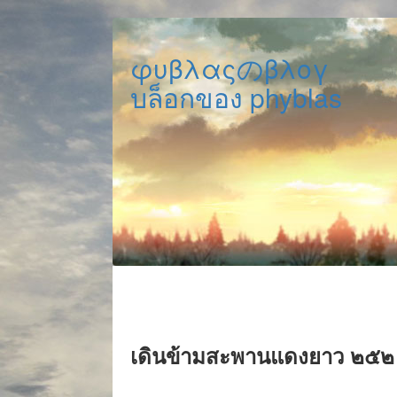
φυβλαςのβλογ
บล็อกของ phyblas
เดินข้ามสะพานแดงยาว ๒๕๒ เ