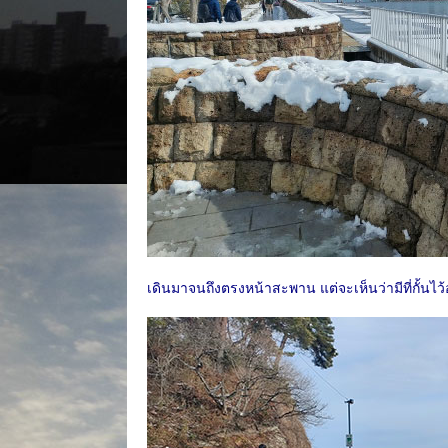
เดินมาจนถึงตรงหน้าสะพาน แต่จะเห็นว่ามีที่กั้นไว้อ