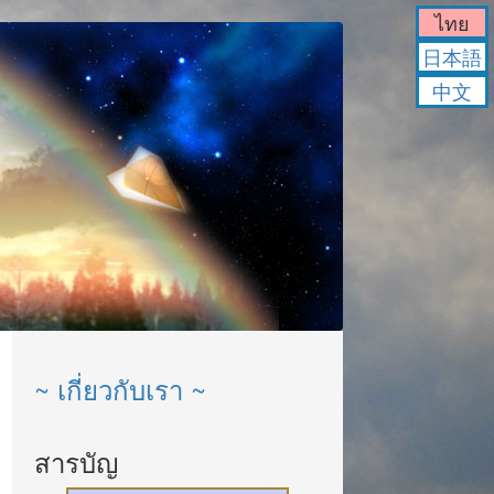
ไทย
日本語
中文
~ เกี่ยวกับเรา ~
สารบัญ