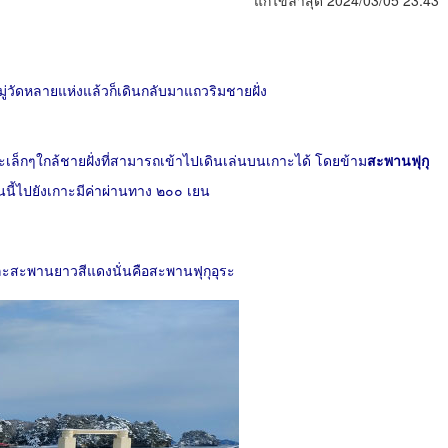
แก้ไขล่าสุด 2024/03/05 23:43
วหมู่วัดหลายแห่งแล้วก็เดินกลับมาแถวริมชายฝั่ง
กาะเล็กๆใกล้ชายฝั่งที่สามารถเข้าไปเดินเล่นบนเกาะได้ โดยข้าม
สะพานฟุกุ
ี้ไปยังเกาะมีค่าผ่านทาง ๒๐๐ เยน
 และสะพานยาวสีแดงนั่นคือสะพานฟุกุอุระ