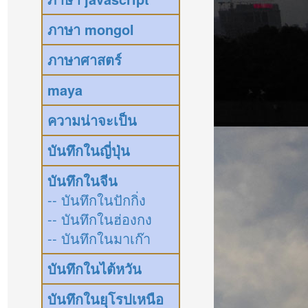
ภาษา mongol
ภาษาศาสตร์
maya
ความน่าจะเป็น
บันทึกในญี่ปุ่น
บันทึกในจีน
-- บันทึกในปักกิ่ง
-- บันทึกในฮ่องกง
-- บันทึกในมาเก๊า
บันทึกในไต้หวัน
บันทึกในยุโรปเหนือ