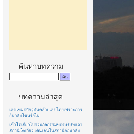
ค้นหาบทความ
บทความล่าสุด
เลขเขมรปัจจุบันคล้ายเลขไทยเพราะการ
ยืมกลับใช่หรือไม่
เข้าโตเกียวไปร่วมกิจกรรมของบริษัทแถว
สถานีโตเกียว เดินเล่นในสถานีก่อนกลับ