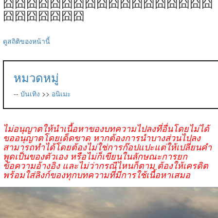
囧囧囧囧囧囧囧囧囧囧囧囧囧囧囧囧囧囧
囧囧囧囧囧囧囧
ดูสถิติของหน้านี้
หมวดหมู่
--
บันเทิง
>>
อนิเมะ
ไม่อนุญาตให้นำเนื้อหาของบทความไปลงที่อื่นโดยไม่ได้
ขออนุญาตโดยเด็ดขาด หากต้องการนำบางส่วนไปลง
สามารถทำได้โดยต้องไม่ใช่การก๊อปแปะแต่ให้เปลี่ยนคำ
พูดเป็นของตัวเอง หรือไม่ก็เขียนในลักษณะการยก
ข้อความอ้างอิง และไม่ว่ากรณีไหนก็ตาม ต้องให้เครดิต
พร้อมใส่ลิงก์ของทุกบทความที่มีการใช้เนื้อหาเสมอ