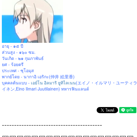
อายุ - ๑๕ ปี
ส่วนสูง - ๑๖๐ ซม.
วันเกิด - ๒๑ กุมภาพันธ์
ยศ - ร้อยตรี
ประเทศ - ซุโอมุส
พากย์โดย - นากาอิ เอริกะ(仲井 絵里香)
บุคคลต้นแบบ -
เอย์โน อิลมาริ ยูทิไลเนน
(エイノ・イルマリ・ユーティ
イネン,Eino Ilmari Juutilainen) ทหารฟินแลนด์
-----------------------------------------