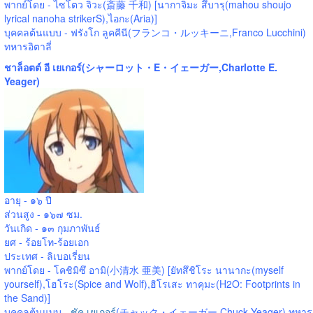
พากย์โดย - ไซโตว จิวะ(斎藤 千和) [นากาจิมะ สึบารุ(mahou shoujo
lyrical nanoha strikerS),ไอกะ(Aria)]
บุคคลต้นแบบ - ฟรังโก ลูคคีนี(フランコ・ルッキーニ,Franco Lucchini)
ทหารอิตาลี่
ชาล็อตต์ อี เยเกอร์(シャーロット・E・イェーガー,Charlotte E.
Yeager)
อายุ - ๑๖ ปี
ส่วนสูง - ๑๖๗ ซม.
วันเกิด - ๑๓ กุมภาพันธ์
ยศ - ร้อยโท-ร้อยเอก
ประเทศ - ลิเบอเรี่ยน
พากย์โดย - โคชิมิซึ อามิ(小清水 亜美) [ยัทสึชิโระ นานากะ(myself
yourself),โฮโระ(Spice and Wolf),ฮิโรเสะ ทาคุมะ(H2O: Footprints in
the Sand)]
บุคคลต้นแบบ -
ชัค เยเกอร์
(チャック・イェーガー,Chuck Yeager) ทหาร