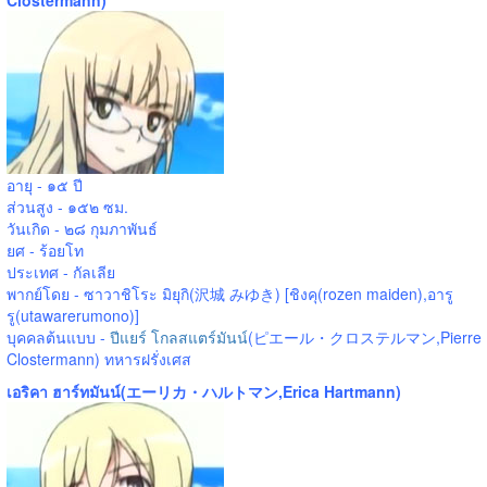
Clostermann)
อายุ - ๑๕ ปี
ส่วนสูง - ๑๕๒ ซม.
วันเกิด - ๒๘ กุมภาพันธ์
ยศ - ร้อยโท
ประเทศ - กัลเลีย
พากย์โดย - ซาวาชิโระ มิยุกิ(沢城 みゆき) [ชิงคุ(rozen maiden),อารู
รู(utawarerumono)]
บุคคลต้นแบบ -
ปีแยร์ โกลสแตร์มันน์
(ピエール・クロステルマン,Pierre
Clostermann) ทหารฝรั่งเศส
เอริคา ฮาร์ทมันน์(エーリカ・ハルトマン,Erica Hartmann)