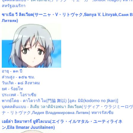
สหรัฐอเมริกา
ซาเนีย วี ลิตเวียค(サーニャ・V・リトヴャク,Sanya V. Litvyak,Саня В
Литвяк)
อายุ - ๑๓ ปี
ส่วนสูง - ๑๕๒ ซม.
วันเกิด - ๑๘ สิงหาคม
ยศ - ร้อยโท
ประเทศ - โอราเซีย
พากย์โดย - คาโดวากิ ไม(門脇 舞以) [อุสะ มิมิ(kodomo no jikan)]
บุคคลต้นแบบ -
ลิเดีย วลาดิมิรอฟนา ลิตเวียค
(リディア・ウラジミーロヴ
ナ・リトヴァク,Лидия Владимировна Литвяк) ทหารรัสเซีย
เอย์ล่า อิลมาทาร์ ยูทิไลเนน(エイラ・イルマタル・ユーティライネ
ン,Eila Ilmatar Juutilainen)