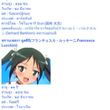
ส่วนสูง - ๑๖๒ ซม.
วันเกิด - ๒๐ มีนาคม
ยศ - ร้อยเอก(ผู้กอง)
ประเทศ - คาร์สลันท์
พากย์โดย - โซโนะซากิ มิเอะ(園崎 未恵)
บุคคลต้นแบบ -
แกร์ฮาร์ท บาร์คฮอร์น
(ゲルハルト・バルクホル
ン,Gerhard Barkhorn) ทหารเยอรมนี
ฟรานเชสกา ลูคคีนี(フランチェスカ・ルッキーニ,Francesca
Lucchini)
อายุ - ๑๒ ปี
ส่วนสูง - ๑๔๘ ซม.
วันเกิด - ๒๔ ธันวาคม
ยศ - ร้อยตรี
ประเทศ - โรมาเนีย