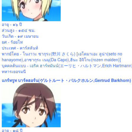
อายุ - ๑๖ ปี
ส่วนสูง - ๑๕๔ ซม.
วันเกิด - ๑๙ เมษายน
ยศ - ร้อยโท
ประเทศ - คาร์สลันท์
พากย์โดย - โนงาวะ ซากุระ(野川 さくら) [เอโดมาเอะ ลูน่า(seto no
hanayome),อาซากุระ เนมุ(Da Capo),ฮินะ อิจิโกะ(rozen maiden)]
บุคคลต้นแบบ -
เอริค ฮาร์ทมันน์
(エーリヒ・ハルトマン,Erich Hartmann
ทหารเยอรมนี
แกร์ทรูท บาร์คฮอร์น(ゲルトルート・バルクホルン,Gertrud Barkhorn)
อายุ - ๑๘ ปี