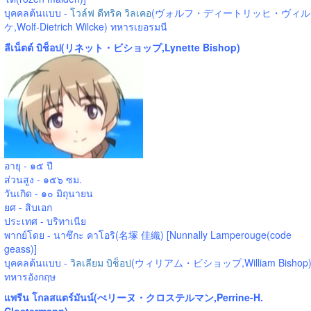
บุคคลต้นแบบ -
โวล์ฟ ดีทริค วิลเคอ
(ヴォルフ・ディートリッヒ・ヴィル
ケ,Wolf-Dietrich Wilcke) ทหารเยอรมนี
ลีเน็ตต์ บิช็อป(リネット・ビショップ,Lynette Bishop)
อายุ - ๑๕ ปี
ส่วนสูง - ๑๕๖ ซม.
วันเกิด - ๑๐ มิถุนายน
ยศ - สิบเอก
ประเทศ - บริทาเนีย
พากย์โดย - นาซึกะ คาโอริ(名塚 佳織) [Nunnally Lamperouge(code
geass)]
บุคคลต้นแบบ -
วิลเลียม บิช็อป
(ウィリアム・ビショップ,William Bishop
ทหารอังกฤษ
แพรีน โกลสแตร์มันน์(ぺリーヌ・クロステルマン,Perrine-H.