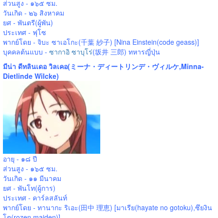
ส่วนสูง - ๑๖๕ ซม.
วันเกิด - ๒๖ สิงหาคม
ยศ - พันตรี(ผู้พัน)
ประเทศ - ฟุโซ
พากย์โดย - จิบะ ซาเอโกะ(千葉 紗子) [Nina Einstein(code geass)]
บุคคลต้นแบบ -
ซากาอิ ซาบุโร่
(坂井 三郎) ทหารญี่ปุ่น
มีน่า ดีทลินเดอ วิลเคอ(ミーナ・ディートリンデ・ヴィルケ,Minna-
Dietlinde Wilcke)
อายุ - ๑๘ ปี
ส่วนสูง - ๑๖๕ ซม.
วันเกิด - ๑๑ มีนาคม
ยศ - พันโท(ผู้การ)
ประเทศ - คาร์ลสลันท์
พากย์โดย - ทานากะ ริเอะ(田中 理恵) [มาเรีย(hayate no gotoku),ซึยงิน
โต(rozen maiden)]