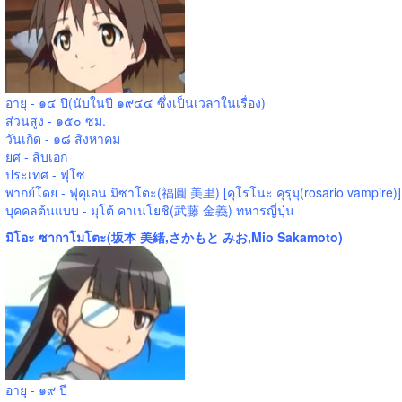
อายุ - ๑๔ ปี(นับในปี ๑๙๔๔ ซึ่งเป็นเวลาในเรื่อง)
ส่วนสูง - ๑๕๐ ซม.
วันเกิด - ๑๘ สิงหาคม
ยศ - สิบเอก
ประเทศ - ฟุโซ
พากย์โดย - ฟุคุเอน มิซาโตะ(福圓 美里) [คุโรโนะ คุรุมุ(rosario vampire)]
บุคคลต้นแบบ - มุโต้ คาเนโยชิ(武藤 金義) ทหารญี่ปุ่น
มิโอะ ซากาโมโตะ(坂本 美緒,さかもと みお,Mio Sakamoto)
อายุ - ๑๙ ปี