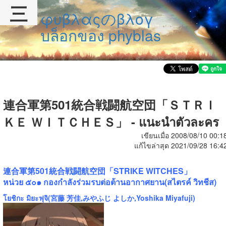
三
φυβλαςのβλογ
บล็อกของ phyblas
連合軍第501統合戦闘航空団「ＳＴＲＩ
ＫＥ ＷＩＴＣＨＥＳ」 - แนะนำตัวละคร
เขียนเมื่อ 2008/08/10 00:1
แก้ไขล่าสุด 2021/09/28 16:4
連合軍第501統合戦闘航空団「STRIKE WITCHES」
หน่วย ๕๐๑ กองกำลังร่วมรบต่อต้านอากาศยาน(สไตรค์ วิทชีส)
โยชิกะ มิยะฟุจิ(宮藤 芳佳,みやふじ よしか,Yoshika Miyafuji)