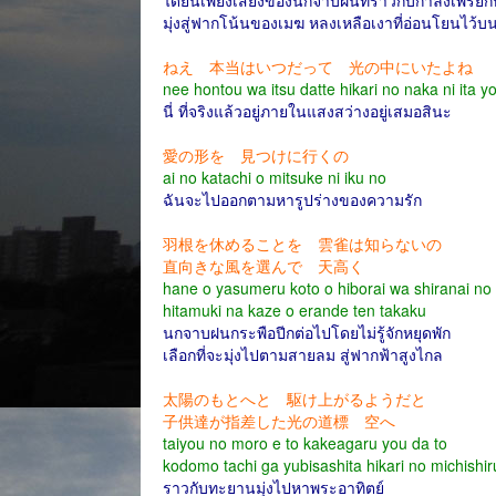
ได้ยินเพียงเสียงของนกจาบฝนที่ราวกับกำลังเพรียก
มุ่งสู่ฟากโน้นของเมฆ หลงเหลือเงาที่อ่อนโยนไว้บน
ねえ 本当はいつだって 光の中にいたよね
nee hontou wa itsu datte hikari no naka ni ita y
นี่ ที่จริงแล้วอยู่ภายในแสงสว่างอยู่เสมอสินะ
愛の形を 見つけに行くの
ai no katachi o mitsuke ni iku no
ฉันจะไปออกตามหารูปร่างของความรัก
羽根を休めることを 雲雀は知らないの
直向きな風を選んで 天高く
hane o yasumeru koto o hiborai wa shiranai no
hitamuki na kaze o erande ten takaku
นกจาบฝนกระพือปีกต่อไปโดยไม่รู้จักหยุดพัก
เลือกที่จะมุ่งไปตามสายลม สู่ฟากฟ้าสูงไกล
太陽のもとへと 駆け上がるようだと
子供達が指差した光の道標 空へ
taiyou no moro e to kakeagaru you da to
kodomo tachi ga yubisashita hikari no michishi
ราวกับทะยานมุ่งไปหาพระอาทิตย์