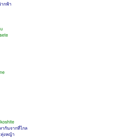
ฟากฟ้า
ou
osete
 ne
koshite
หากันจากที่ไกล
ทุ่งหญ้า