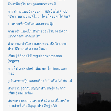
อักษรอื่นๆในตระกูลอักษรพราหมี
การสร้างแบบจำลองสามมิติเป็นไฟล์ .obj
วิธีการอย่างง่ายที่ไม่ว่าใครก็ลองทำได้ทันที
รวมรายชื่อนักร้องเพลงกวางตุ้ง
ภาษาจีนแบ่งเป็นสำเนียงอะไรบ้าง มีความ
แตกต่างกันมากแค่ไหน
ทำความเข้าใจระบอบประชาธิปไตยจาก
ประวัติศาสตร์ความเป็นมา
เรียนรู้วิธีการใช้ regular expression
(regex)
การใช้ unix shell เบื้องต้น ใน linux และ
mac
g ในภาษาญี่ปุ่นออกเสียง "ก" หรือ "ง" กันแน่
ทำความรู้จักกับปัญญาประดิษฐ์และการ
เรียนรู้ของเครื่อง
ค้นพบระบบดาวเคราะห์ ๘ ดวง เบื้องหลังค
วามสำเร็จคือปัญญาประดิษฐ์ (AI)