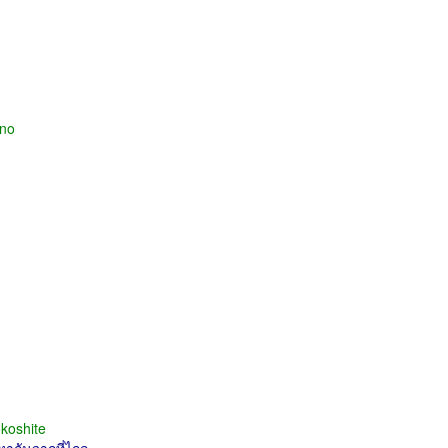
 no
ว
koshite