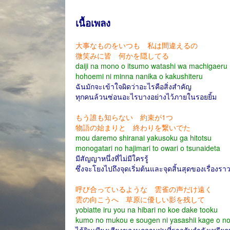
เนื้อเพลง
大事なものをいつも 私は間違えるの
微笑みに皆 何かを隠してる
daiji na mono o itsumo watashi wa machigaeru
hohoemi ni minna nanika o kakushiteru
ฉันมักจะเข้าใจผิดว่าอะไรคือสิ่งสำคัญ
ทุกคนล้วนซ่อนอะไรบางอย่างไว้ภายในรอยยิ้ม
もう誰も知らない 約束が1つ
物語の始まりと 終わりを繋いでた
mou daremo shiranai yakusoku ga hitotsu
monogatari no hajimari to owari o tsunaideta
มีสัญญาหนึ่งที่ไม่มีใครรู้
ซึ่งจะโยงไปถึงจุดเริ่มต้นและจุดสิ้นสุดของเรื่องรา
呼び合っているような 雲雀の声だけ遠く
雲の向こうへ 草原に優しい影を残して
yobiatte iru you na hibari no koe dake tooku
kumo no mukou e sougen ni yasashii kage o no