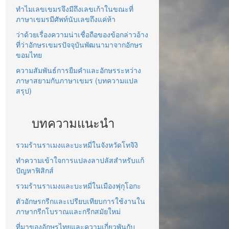
ทำไมเลขเขมรจึงมีถึงเลขเก้าในขณะที่
ภาษาเขมรมีศัพท์นับเลขถึงแค่ห้า
ว่าด้วยเรื่องความน่าเชื่อถือของข้อกล่าวอ้าง
ที่ว่าอักษรเขมรปัจจุบันพัฒนามาจากอักษร
ขอมไทย
ความสัมพันธ์การยืมคำและอักษรระหว่าง
ภาษาสยามกับภาษาเขมร (บทความแปล
สรุป)
บทความแนะนำ
รวมร้านราเมงและบะหมี่ในจังหวัดโทจิงิ
ทำความเข้าใจการแปลงลาปลัสสำหรับแก้
ปัญหาฟิสิกส์
รวมร้านราเมงและบะหมี่ในเมืองฟุกุโอกะ
ตัวอักษรกรีกและเปรียบเทียบการใช้งานใน
ภาษากรีกโบราณและกรีกสมัยใหม่
ที่มาของอักษรไทยและความเกี่ยวพันกับ