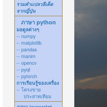
รวมคำแปลวลีเด็ด
จากญี่ปุ่น
ภาษา python
มอดูลต่างๆ
-- numpy
-- matplotlib
-- pandas
-- manim
-- opencv
-- pyqt
-- pytorch
การเรียนรู้ของเครื่อง
-- โครงข่าย
ประสาทเทียม
ภาษา javascript