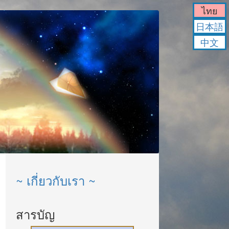
ไทย
日本語
中文
~ เกี่ยวกับเรา ~
สารบัญ