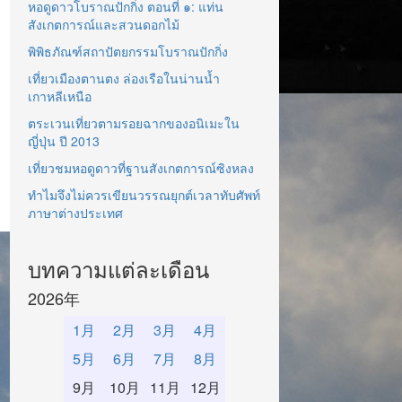
หอดูดาวโบราณปักกิ่ง ตอนที่ ๑: แท่น
สังเกตการณ์และสวนดอกไม้
พิพิธภัณฑ์สถาปัตยกรรมโบราณปักกิ่ง
เที่ยวเมืองตานตง ล่องเรือในน่านน้ำ
เกาหลีเหนือ
ตระเวนเที่ยวตามรอยฉากของอนิเมะใน
ญี่ปุ่น ปี 2013
เที่ยวชมหอดูดาวที่ฐานสังเกตการณ์ซิงหลง
ทำไมจึงไม่ควรเขียนวรรณยุกต์เวลาทับศัพท์
ภาษาต่างประเทศ
บทความแต่ละเดือน
2026年
1月
2月
3月
4月
5月
6月
7月
8月
9月
10月
11月
12月