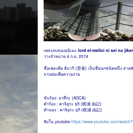
เพลงจบของอนิเมะ
lord el-melloi ni sei 
วางจำหน่าย 4 ก.ย. 2019
ชื่อเพลงคือ ฮิบาริ (雲雀) เป็นชื่อนกชนิดหนึ่ง สายพั
จาบฝนเพื่อความง่าย
ขับร้อง: อาสึกะ (ASCA)
คำร้อง : คาจิอุระ ยุกิ (梶浦 由記)
ทำนอง : คาจิอุระ ยุกิ (梶浦 由記)
ฟังใน youtube
https://www.youtube.com/wat