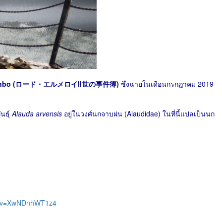
no jikenbo (ロード・エルメロイII世の事件簿)
ซึ่งฉายในเดือนกรกฎาคม 2019
นธุ์
Alauda arvensis
อยู่ในวงศ์นกจาบฝน (Alaudidae) ในที่นี้แปลเป็นนก
ch?v=XwNDnhWT1z4