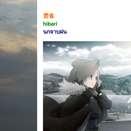
雲雀
hibari
นกจาบฝน