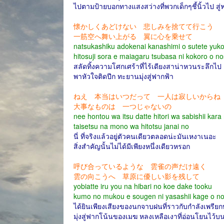
ไปตามป้ายบอกทางแสงสว่างที่พวกเด็กๆชี้นิ้วไป สู่
懐かしくあどけない 悲しみを捨てて行こう
一筋空へ舞い上がる 翼に心を乗せて
natsukashiku adokenai kanashimi o sutete yuk
hitosuji sora e maiagaru tsubasa ni kokoro o n
สลัดทิ้งความโศกเศร้าที่ไร้เดียงสาน่าหวนระลึกไป
พาหัวใจติดปีก ทะยานมุ่งสู่ฟากฟ้า
ねえ 本当はいつだって 一人は寂しいからね
大事なものは 一つじゃないの
nee hontou wa itsu datte hitori wa sabishii kara
taisetsu na mono wa hitotsu janai no
นี่ ที่จริงแล้วอยู่ตัวคนเดียวตลอดน่ะมันเหงาเนอะ
สิ่งสำคัญนั้นไม่ได้มีเพียงหนึ่งเดียวหรอก
呼び合っているような 雲雀の声だけ遠く
雲の向こうへ 草原に優しい影を残して
yobiatte iru you na hibari no koe dake tooku
kumo no mukou e sougen ni yasashii kage o no
ได้ยินเพียงเสียงของนกจาบฝนที่ราวกับกำลังเพรียก
มุ่งสู่ฟากโน้นของเมฆ หลงเหลือเงาที่อ่อนโยนไว้บน