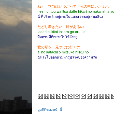
ねえ 本当はいつだって 光の中にいたよね
nee hontou wa itsu datte hikari no naka ni ita y
นี่ ที่จริงแล้วอยู่ภายในแสงสว่างอยู่เสมอสินะ
たどり着きたい 所があるの
tadoritsukitai tokoro ga aru no
มีสถานที่ที่อยากไปให้ถึงอยู่
愛の形を 見つけに行くの
ai no katachi o mitsuke ni iku no
ฉันจะไปออกตามหารูปร่างของความรัก
-------------------------------------
囧囧囧囧囧囧囧囧囧囧囧囧
ดูสถิติของหน้านี้