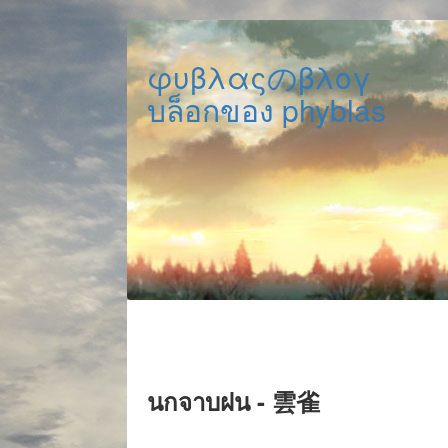
φυβλαςのβλογ
บล็อกของ phyblas
นกจาบฝน - 雲雀