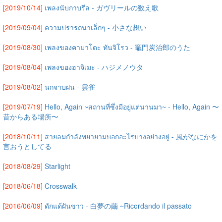
[2019/10/14]
เพลงนับกาบรีล - ガヴリールの数え歌
[2019/09/04]
ความปรารถนาเล็กๆ - 小さな想い
[2019/08/30]
เพลงของคามาโดะ ทันจิโรว - 竈門炭治郎のうた
[2019/08/04]
เพลงของฮาจิเมะ - ハジメノウタ
[2019/08/02]
นกจาบฝน - 雲雀
[2019/07/19]
Hello, Again ~สถานที่ซึ่งมีอยู่แต่นานมา~ - Hello, Again 〜
昔からある場所〜
[2018/10/11]
สายลมกำลังพยายามบอกอะไรบางอย่างอยู่ - 風がなにかを
言おうとしてる
[2018/08/29]
Starlight
[2018/06/18]
Crosswalk
[2016/06/09]
ดักแด้ฝันขาว - 白夢の繭 ~Ricordando il passato