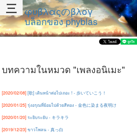
三
φυβλαςのβλογ
บล็อกของ phyblas
บทความในหมวด "เพลงอนิเมะ"
[2020/02/08]
[歌] เดินหน้าต่อไปเถอะ ! - 歩いていこう！
[2020/01/25]
รุ่งอรุณที่ย้อมไปด้วยสีทอง - 金色に染まる夜明け
[2020/01/20]
ระยิบระยับ - キラキラ
[2019/12/23]
ขาวโพลน - 真っ白