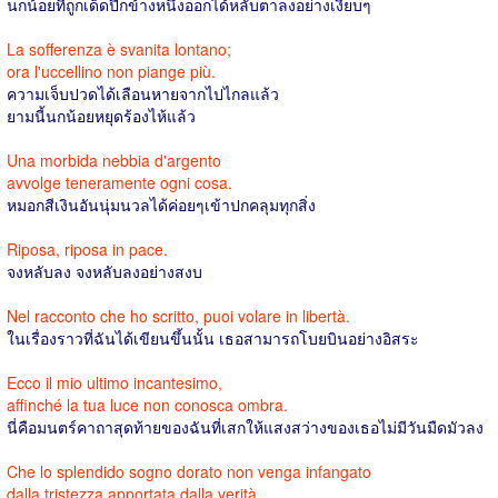
นกน้อยที่ถูกเด็ดปีกข้างหนึ่งออกได้หลับตาลงอย่างเงียบๆ
La sofferenza è svanita lontano;
ora l'uccellino non piange più.
ความเจ็บปวดได้เลือนหายจากไปไกลแล้ว
ยามนี้นกน้อยหยุดร้องไห้แล้ว
Una morbida nebbia d'argento
avvolge teneramente ogni cosa.
หมอกสีเงินอันนุ่มนวลได้ค่อยๆเข้าปกคลุมทุกสิ่ง
Riposa, riposa in pace.
จงหลับลง จงหลับลงอย่างสงบ
Nel racconto che ho scritto, puoi volare in libertà.
ในเรื่องราวที่ฉันได้เขียนขึ้นนั้น เธอสามารถโบยบินอย่างอิสระ
Ecco il mio ultimo incantesimo,
affinché la tua luce non conosca ombra.
นี่คือมนตร์คาถาสุดท้ายของฉันที่เสกให้แสงสว่างของเธอไม่มีวันมืดมัวลง
Che lo splendido sogno dorato non venga infangato
dalla tristezza apportata dalla verità.