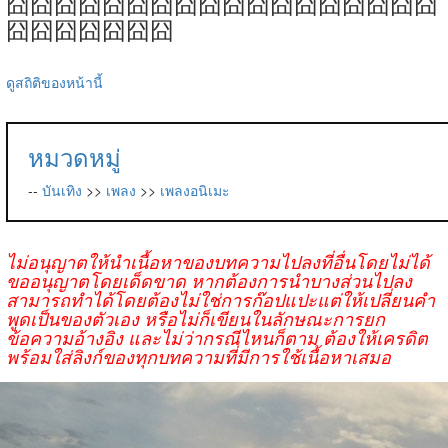
囧囧囧囧囧囧囧囧囧囧囧囧囧囧囧囧囧囧
囧囧囧囧囧囧囧
ดูสถิติของหน้านี้
หมวดหมู่
--
บันเทิง
>>
เพลง
>>
เพลงอนิเมะ
ไม่อนุญาตให้นำเนื้อหาของบทความไปลงที่อื่นโดยไม่ได้
ขออนุญาตโดยเด็ดขาด หากต้องการนำบางส่วนไปลง
สามารถทำได้โดยต้องไม่ใช่การก๊อปแปะแต่ให้เปลี่ยนคำ
พูดเป็นของตัวเอง หรือไม่ก็เขียนในลักษณะการยก
ข้อความอ้างอิง และไม่ว่ากรณีไหนก็ตาม ต้องให้เครดิต
พร้อมใส่ลิงก์ของทุกบทความที่มีการใช้เนื้อหาเสมอ