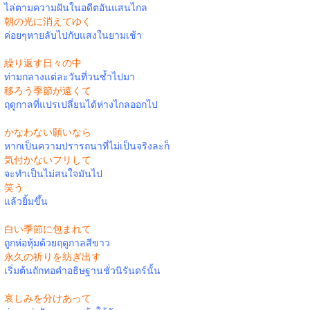
ไล่ตามความฝันในอดีตอันแสนไกล
朝の光に消えてゆく
ค่อยๆหายลับไปกับแสงในยามเช้า
繰り返す日々の中
ท่ามกลางแต่ละวันที่วนซ้ำไปมา
移ろう季節が遠くて
ฤดูกาลที่แปรเปลี่ยนได้ห่างไกลออกไป
かなわない願いなら
หากเป็นความปรารถนาที่ไม่เป็นจริงละก็
気付かないフリして
จะทำเป็นไม่สนใจมันไป
笑う
แล้วยิ้มขึ้น
白い季節に包まれて
ถูกห่อหุ้มด้วยฤดูกาลสีขาว
永久の祈りを紡ぎ出す
เริ่มต้นถักทอคำอธิษฐานชั่วนิรันดร์นั้น
哀しみを分けあって