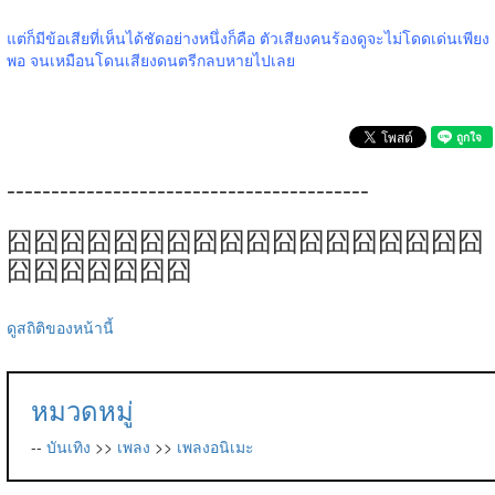
แต่ก็มีข้อเสียที่เห็นได้ชัดอย่างหนึ่งก็คือ ตัวเสียงคนร้องดูจะไม่โดดเด่นเพียง
พอ จนเหมือนโดนเสียงดนตรีกลบหายไปเลย
-----------------------------------------
囧囧囧囧囧囧囧囧囧囧囧囧囧囧囧囧囧囧
囧囧囧囧囧囧囧
ดูสถิติของหน้านี้
หมวดหมู่
--
บันเทิง
>>
เพลง
>>
เพลงอนิเมะ