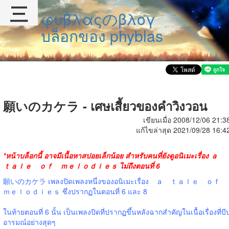
三
φυβλαςのβλογ
บล็อกของ phyblas
願いのカケラ - เศษเสี้ยวของคำวิงวอน
เขียนเมื่อ 2008/12/06 21:3
แก้ไขล่าสุด 2021/09/28 16:4
*หน้าบล็อกนี้ อาจมีเนื้อหาสปอยเล็กน้อย
สำหรับคนที่ยังดู
อนิเมะเรื่อง
ａ
ｔａｌｅ ｏｆ ｍｅｌｏｄｉｅｓ ไม่ถึงตอนที่ 6
願いのカケラ เพลงปิดเพลงหนึ่งของอนิเมะเรื่อง ａ ｔａｌｅ ｏｆ
ｍｅｌｏｄｉｅｓ ซึ่งปรากฏในตอนที่ 6 และ 8
ในท้ายตอนที่ 6 นั้น เป็นเพลงปิดที่ปรากฏขึ้นหลังฉากสำคัญในเนื้อเรื่องที่บี
อารมณ์อย่างสุดๆ