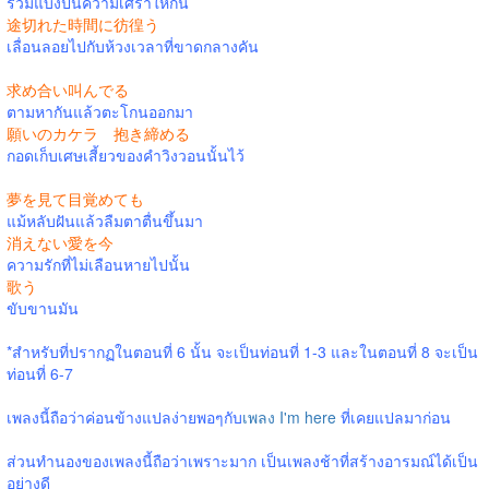
ร่วมแบ่งปันความเศร้าให้กัน
途切れた時間に彷徨う
เลื่อนลอยไปกับห้วงเวลาที่ขาดกลางคัน
求め合い叫んでる
ตามหากันแล้วตะโกนออกมา
願いのカケラ 抱き締める
กอดเก็บเศษเสี้ยวของคำวิงวอนนั้นไว้
夢を見て目覚めても
แม้หลับฝันแล้วลืมตาตื่นขึ้นมา
消えない愛を今
ความรักที่ไม่เลือนหายไปนั้น
歌う
ขับขานมัน
*สำหรับที่ปรากฏในตอนที่ 6 นั้น จะเป็นท่อนที่ 1-3 และในตอนที่ 8 จะเป็น
ท่อนที่ 6-7
เพลงนี้ถือว่าค่อนข้างแปลง่ายพอๆกับ
เพลง I'm here
ที่เคยแปลมาก่อน
ส่วนทำนองของเพลงนี้ถือว่าเพราะมาก เป็นเพลงช้าที่สร้างอารมณ์ได้เป็น
อย่างดี