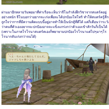
ผ่านมาอีกหลายวันพอมาที่ท่าเรือจะเห็นว่าจีโนกำลังฝึกวิชาจากสแตร์คอยู่
อย่างหนัก จีโนบอกว่าอยากจะเก่งเพื่อจะได้ปกป้องโทโทริ ทำให้สแตร์ครู้สึก
ถูกใจว่าการที่มีความคิดแบบนี้อยู่อาจทำให้เป็นนักสู้ที่ดีได้ แต่ก็เตือนว่าระวั
ว่าคนที่ตัวเองอยากจะปกป้องอาจจะแข็งแกร่งกว่าตัวเองเข้าสักวันก็เป็นได้
(เพราะในภาคโรโรนาสแตร์คเองก็พยายามปกป้องโรโรนาแต่ไปๆมาๆโร
โรนากลับเก่งกว่าจนได้)