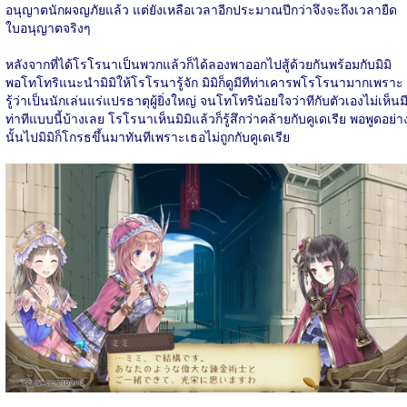
อนุญาตนักผจญภัยแล้ว แต่ยังเหลือเวลาอีกประมาณปีกว่าจึงจะถึงเวลายืด
ใบอนุญาตจริงๆ
หลังจากที่ได้โรโรนาเป็นพวกแล้วก็ได้ลองพาออกไปสู้ด้วยกันพร้อมกับมิมิ
พอโทโทริแนะนำมิมิให้โรโรนารู้จัก มิมิก็ดูมีทีท่าเคารพโรโรนามากเพราะ
รู้ว่าเป็นนักเล่นแร่แปรธาตุผู้ยิ่งใหญ่ จนโทโทริน้อยใจว่าทีกับตัวเองไม่เห็นม
ท่าทีแบบนี้บ้างเลย โรโรนาเห็นมิมิแล้วก็รู้สึกว่าคล้ายกับคูเดเรีย พอพูดอย่า
นั้นไปมิมิก็โกรธขึ้นมาทันทีเพราะเธอไม่ถูกกับคูเดเรีย