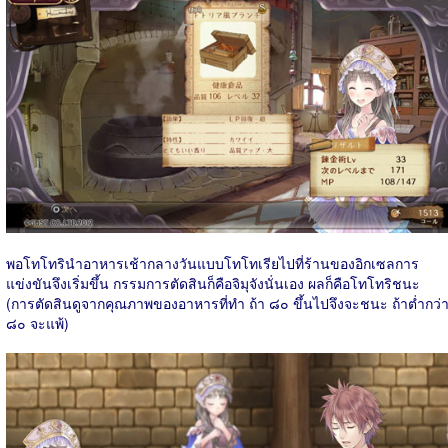
พอโทโทรินำอาหารเช้ากลางวันแบบโทโทเรียไปที่ร้านของอิกเซลการ
แข่งขันจึงเริ่มขึ้น กรรมการตัดสินก็คือจิมุจังนั่นเอง ผลก็คือโทโทริชนะ
(การตัดสินดูจากคุณภาพของอาหารที่ทำ ถ้า ๘๐ ขึ้นไปจึงจะชนะ ถ้าต่ำกว่
๘๐ จะแพ้)