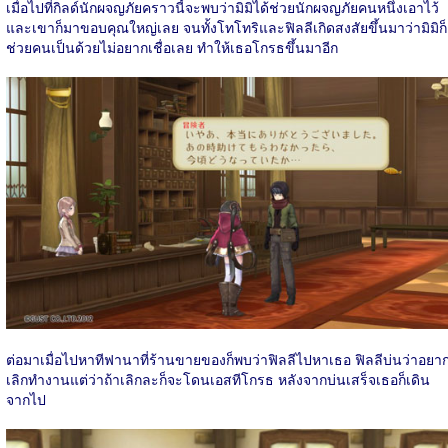
เมื่อไปที่กิลด์นักผจญภัยคราวนี้จะพบว่ามิมิได้ช่วยนักผจญภัยคนหนึ่งเอาไว้
และเขาก็มาขอบคุณใหญ่เลย จนทั้งโทโทริและฟิลลีเกิดสงสัยขึ้นมาว่ามิมิก็
ช่วยคนเป็นด้วยไม่อยากเชื่อเลย ทำให้เธอโกรธขึ้นมาอีก
ต่อมาเมื่อไปหาทีฟานาที่ร้านขายของก็พบว่าฟิลลีไปหาเธอ ฟิลลีบ่นว่าอยา
เลิกทำงานแต่ว่าถ้าเลิกละก็จะโดนเอสทีโกรธ หลังจากบ่นเสร็จเธอก็เดิน
จากไป