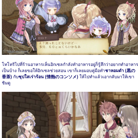
โทโทริไปที่ร้านอาหารเห็นอิกเซลกำลังทำอาหารอยู่ก็รู้สึกว่าอยากทำอาหา
เป็นบ้าง ก็เลยขอให้อิกเซลช่วยสอน เขาก็เลยมอบคู่มือทำ
ชาหอมดำ (黒の
香茶)
กับ
ซุปใสเร่าร้อน (情熱のコンソメ)
ให้ไปทำแล้วเอากลับมาให้เขา
ชิมดู