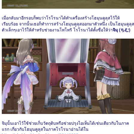
เมื่อกลับมาอีกรอบก็พบว่าโรโรนาได้ทำเครื่องสร้างโฮมุนคูลุสไว้ให้
เรียบร้อย จากนั้นเธอก็ทำการสร้างโฮมุนคูลุสออกมาตัวหนึ่ง เป็นโฮมุนคูลุ
ตัวเล็กๆเอาไว้ให้สำหรับช่วยงานโทโทริ โรโรนาได้ตั้งชื่อให้ว่า
จิมุ (ちむ)
จิมุนั้นเอาไว้ใช้ช่วยเก็บวัตถุดิบหรือช่วยปรุงไอเท็มได้เช่นเดียวกับในภาค
แรก เกี่ยวกับโฮมุนคูลุสในภาคโรโรนาอ่านได้ใน