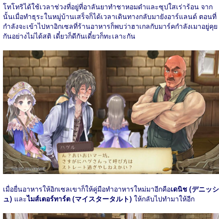
โทโทริได้ใช้เวลาช่วงที่อยู่ที่อาลันยาทำชาหอมดำและซุปใสเร่าร้อน จาก
นั้นเมื่อทำธุระในหมู่บ้านเสร็จก็ได้เวลาเดินทางกลับมายังอาร์แลนด์ ตอนที่
กำลังจะเข้าไปหาอิกเซลที่ร้านอาหารก็พบว่าฮาเกลกับมาร์คกำลังเมาอยู่คุย
กันอย่างไม่ได้สติ เดี๋ยวก็ดีกันเดี๋ยวก็ทะเลาะกัน
เมื่อยื่นอาหารให้อิกเซลเขาก็ให้คู่มือทำอาหารใหม่มาอีกคือ
เดนิช (デニッシ
ュ)
และ
ไมส์เตอร์ทาร์ต (マイスタータルト)
ให้กลับไปทำมาให้อีก