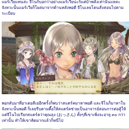
แมร์เวียแทนล่ะ จีโนก็บอกว่าอย่างแมร์เวียน่ะก็แค่บ้าพลังเท่านั้นแหละ
จังหวะนั้นแมร์เวียก็โผล่มาจากด้านหลังพอดี จีโนเลยโดนสั่งสอนไปตาม
ระเบียบ
พอกลับมาที่อาเตอลีเยอีกครั้งก็พบว่าสแตร์คมาหาพอดี และจีโนก็มาหาใน
จังหวะนั้นพอดี ก็เลยรีบตามตื๊อให้สแตร์คช่วยเป็นอาจารย์สอนการต่อสู้ให้
แต่จีโนไปเรียกสแตร์คว่าคุณลุง (おっさん) ทั้งๆที่เขาเพิ่งจะอายุ ๓๐ กว่า
เท่านั้น ทำให้เขาคิดมากแล้วก็หนีไป