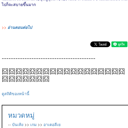
ไปก็จะสบายขึ้นมาก
>>
อ่านตอนต่อไป
-----------------------------------------
囧囧囧囧囧囧囧囧囧囧囧囧囧囧囧囧囧囧
囧囧囧囧囧囧囧
ดูสถิติของหน้านี้
หมวดหมู่
--
บันเทิง
>>
เกม
>>
อาเตอลีเย