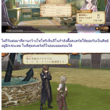
ไม่กี่วันต่อมาที่ลานกว้างโทโทริเห็นจีโนกำลังตื๊อสแตร์คให้ยอมรับเป็นศิษย์
อยู่อีกเช่นเคย ในที่สุดสแตร์คก็ใจอ่อนยอมสอนให้