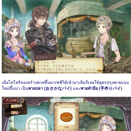
เมื่อโทโทริลองสร้างพายขึ้นมาเซซีได้เข้ามาเห็นก็เลยให้สูตรปรุงพายแบบ
ใหม่ขึ้นมา เป็น
พายปลา (おさかなパイ)
และ
พายทำมือ (手作りパイ)