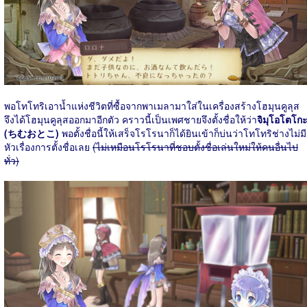
พอโทโทริเอาน้ำแห่งชีวิตที่ซื้อจากพาเมลามาใส่ในเครื่องสร้างโฮมุนคูลุส
จึงได้โฮมุนคูลุสออกมาอีกตัว คราวนี้เป็นเพศชายจึงตั้งชื่อให้ว่า
จิมุโอโตโก
(ちむおとこ)
พอตั้งชื่อนี้ให้เสร็จโรโรนาก็ได้ยินเข้าก็บ่นว่าโทโทริช่างไม่มี
หัวเรื่องการตั้งชื่อเลย
(ไม่เหมือนโรโรนาที่ชอบตั้งชื่อเล่นใหม่ให้คนอื่นไป
ทั่ว)