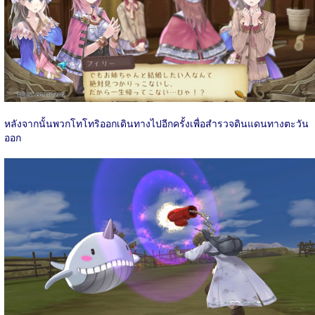
หลังจากนั้นพวกโทโทริออกเดินทางไปอีกครั้งเพื่อสำรวจดินแดนทางตะวัน
ออก