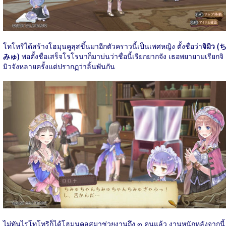
โทโทริได้สร้างโฮมุนคูลุสขึ้นมาอีกตัวคราวนี้เป็นเพศหญิง ตั้งชื่อว่า
จิมิว (
みゅ)
พอตั้งชื่อเสร็จโรโรนาก็มาบ่นว่าชื่อนี้เรียกยากจัง เธอพยายามเรียกจิ
มิวจังหลายครั้งแต่ปรากฏว่าลิ้นพันกัน
ไม่ทันไรโทโทริก็ได้โฮมุนคูลุสมาช่วยงานถึง ๓ คนแล้ว งานหนักหลังจากนี้