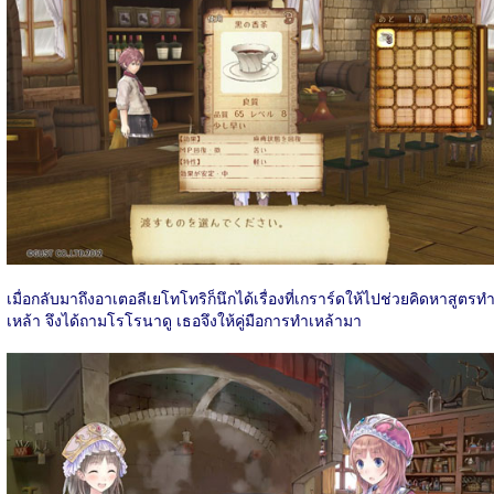
เมื่อกลับมาถึงอาเตอลีเยโทโทริก็นึกได้เรื่องที่เกราร์ดให้ไปช่วยคิดหาสูตรท
เหล้า จึงได้ถามโรโรนาดู เธอจึงให้คู่มือการทำเหล้ามา