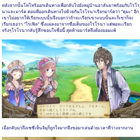
หลังจากนั้นโทโทริออกเดินทางเพื่อกลับไปยังหมู่บ้านอาลันยาพร้อมกับโรโร
นาและมาร์ค ตอนที่ออกเดินทางไปด้วยกันโรโรนาเรียกมาร์คว่า "คุมะ" อีก
เขาไม่อยากให้เรียกแบบนั้นจึงบอกว่าถ้าจะเรียกเขาแบบนั้นละก็เขาก็จะ
เรียกเธอว่า "ไรเฟิล" ซึ่งแผลงมาจากชื่อเต็มของโรโรนา แต่พอจะเรียก
จริงๆโรโรนากลับรู้สึกชอบใจชื่อนี้ สุดท้ายมาร์คจึงต้องยอมแพ้
เมื่อกลับมาถึงเซซีเห็นจิมุก็ถูกใจมากจึงขอมาเล่นด้วยเวลาที่ว่างจากงาน