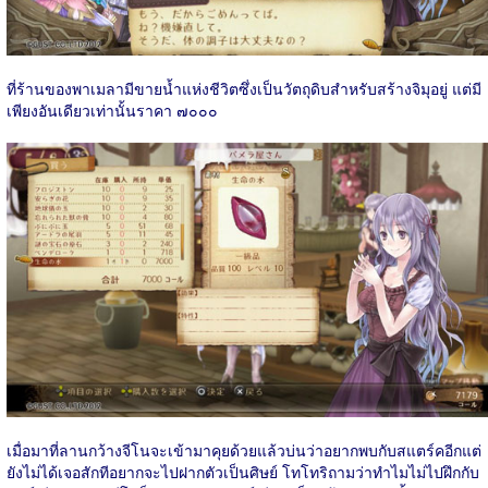
ที่ร้านของพาเมลามีขายน้ำแห่งชีวิตซึ่งเป็นวัตถุดิบสำหรับสร้างจิมุอยู่ แต่มี
เพียงอันเดียวเท่านั้นราคา ๗๐๐๐
เมื่อมาที่ลานกว้างจีโนจะเข้ามาคุยด้วยแล้วบ่นว่าอยากพบกับสแตร์คอีกแต่
ยังไม่ได้เจอสักทีอยากจะไปฝากตัวเป็นศิษย์ โทโทริถามว่าทำไมไม่ไปฝึกกับ