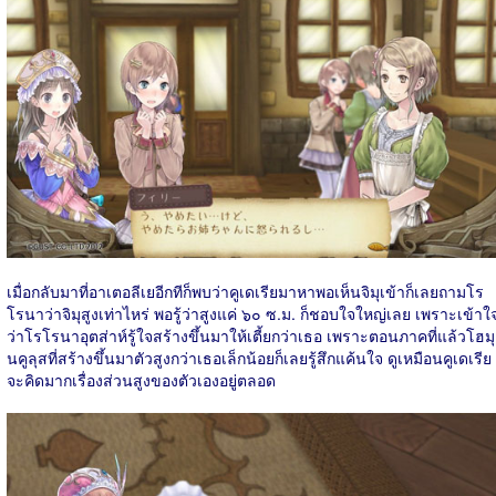
เมื่อกลับมาที่อาเตอลีเยอีกทีก็พบว่าคูเดเรียมาหาพอเห็นจิมุเข้าก็เลยถามโร
โรนาว่าจิมุสูงเท่าไหร่ พอรู้ว่าสูงแค่ ๖๐ ซ.ม. ก็ชอบใจใหญ่เลย เพราะเข้าใ
ว่าโรโรนาอุตส่าห์รู้ใจสร้างขึ้นมาให้เตี้ยกว่าเธอ เพราะตอนภาคที่แล้วโฮมุ
นคูลุสที่สร้างขึ้นมาตัวสูงกว่าเธอเล็กน้อยก็เลยรู้สึกแค้นใจ ดูเหมือนคูเดเรีย
จะคิดมากเรื่องส่วนสูงของตัวเองอยู่ตลอด