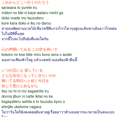
これからどこへ行くのだろう
sarasara to yurete iru
midori no kiki ni kaze wataru michi ga
doko made mo tsuzuiteru
kore kara doko e iku no darou
สายลมพัดผ่านมวลไม้เขียวขจีที่แกว่งไกวไหวๆอยู่บนเส้นทางอันยาวไกลต่อ
ไปไม่มีที่สิ้นสุด
จากนี้ไปจะไปถึงยังที่แห่งใดกัน
心の声聞いてみる この空を仰いで
kokoro no koe kiite miru kono sora o aoide
ลองถามเสียงหัวใจดู แล้วเงยหน้ามองท้องฟ้าผืนนี้
いつの日にも 探している
どんな自分になっていきたいのか
輝いてる明日へと続く今日を
信じて受けとめながら
itsu no hi ni mo sagashite iru
donna jibun ni natte ikitai no ka
kagayaiteru ashita e to tsuzuku kyou o
shinjite uketome nagara
ไม่ว่าวันใดก็ยังคงคอยค้นหาอยู่เรื่อยมาว่าตัวเองอยากจะกลายเป็นคนแบบ