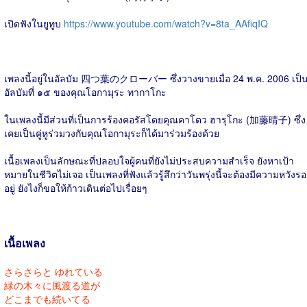
เปิดฟังในยูทูบ
https://www.youtube.com/watch?v=8ta_AAfiqIQ
เพลงนี้อยู่ในอัลบัม 四つ葉のクローバー ซึ่งวางขายเมื่อ 24 พ.ค. 2006 เป็
อัลบัมที่ ๑๕ ของคุณโอกามุระ ทากาโกะ
ในเพลงนี้มีส่วนที่เป็นการร้องคอรัสโดยคุณคาโตว ฮารุโกะ (加藤晴子) ซึ่ง
เคยเป็นคู่หูร่วมวงกับคุณโอกามุระก็ได้มาร่วมร้องด้วย
เนื้อเพลงเป็นลักษณะที่ปลอบใจผู้คนที่ยังไม่ประสบความสำเร็จ ยังหาเป้า
หมายในชีวิตไม่เจอ เป็นเพลงที่ฟังแล้วรู้สึกว่าวันพรุ่งนี้จะต้องมีความหวังรอ
อยู่ ยังไงก็ขอให้ก้าวเดินต่อไปเรื่อยๆ
เนื้อเพลง
さらさらと ゆれている
緑の木々に風渡る道が
どこまでも続いてる