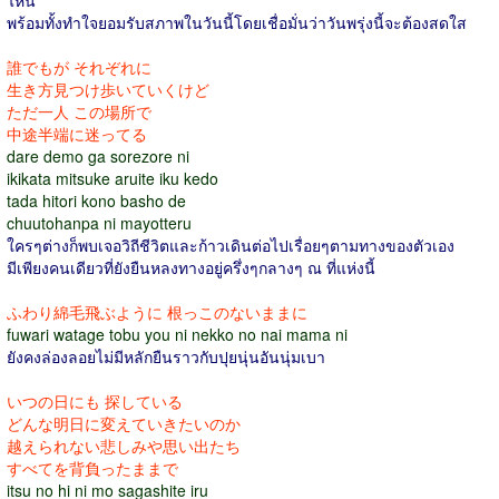
ไหน
พร้อมทั้งทำใจยอมรับสภาพในวันนี้โดยเชื่อมั่นว่าวันพรุ่งนี้จะต้องสดใส
誰でもが それぞれに
生き方見つけ歩いていくけど
ただ一人 この場所で
中途半端に迷ってる
dare demo ga sorezore ni
ikikata mitsuke aruite iku kedo
tada hitori kono basho de
chuutohanpa ni mayotteru
ใครๆต่างก็พบเจอวิถีชีวิตและก้าวเดินต่อไปเรื่อยๆตามทางของตัวเอง
มีเพียงคนเดียวที่ยังยืนหลงทางอยู่ครึ่งๆกลางๆ ณ ที่แห่งนี้
ふわり綿毛飛ぶように 根っこのないままに
fuwari watage tobu you ni nekko no nai mama ni
ยังคงล่องลอยไม่มีหลักยืนราวกับปุยนุ่นอันนุ่มเบา
いつの日にも 探している
どんな明日に変えていきたいのか
越えられない悲しみや思い出たち
すべてを背負ったままで
itsu no hi ni mo sagashite iru