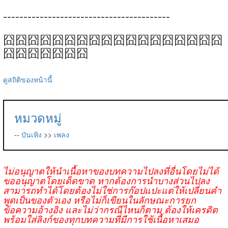
-----------------------------------------
囧囧囧囧囧囧囧囧囧囧囧囧囧囧囧囧囧囧
囧囧囧囧囧囧囧
ดูสถิติของหน้านี้
หมวดหมู่
--
บันเทิง
>>
เพลง
ไม่อนุญาตให้นำเนื้อหาของบทความไปลงที่อื่นโดยไม่ได้
ขออนุญาตโดยเด็ดขาด หากต้องการนำบางส่วนไปลง
สามารถทำได้โดยต้องไม่ใช่การก๊อปแปะแต่ให้เปลี่ยนคำ
พูดเป็นของตัวเอง หรือไม่ก็เขียนในลักษณะการยก
ข้อความอ้างอิง และไม่ว่ากรณีไหนก็ตาม ต้องให้เครดิต
พร้อมใส่ลิงก์ของทุกบทความที่มีการใช้เนื้อหาเสมอ