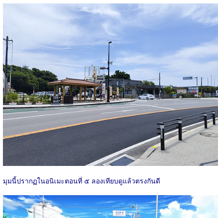
มุมนี้ปรากฏในอนิเมะตอนที่ ๕ ลองเทียบดูแล้วตรงกันดี