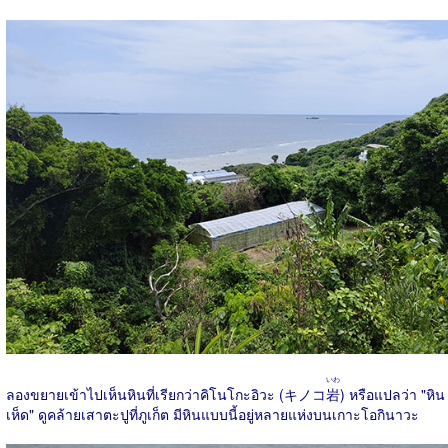
いわ
ลองขยายเข้าไปเห็นหินที่เรียกว่าคิโนโกะอิวะ (キノコ
岩
) หรือแปลว่า "หิน
เห็ด" ดูคล้ายเสาตะปูที่ภูเก็ต มีหินแบบนี้อยู่หลายแห่งบนเกาะโอกินาวะ