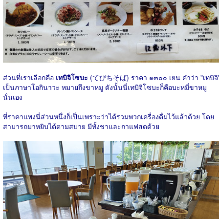
ส่วนที่เราเลือกคือ
เทบิจิโซบะ
(てびちそば) ราคา ๑๓๐๐ เยน คำว่า "เทบิจิ
เป็นภาษาโอกินาวะ หมายถึงขาหมู ดังนั้นนี่เทบิจิโซบะก็คือบะหมี่ขาหมู
นั่นเอง
ที่ราคาแพงนี่ส่วนหนึ่งก็เป็นเพราะว่าได้รวมพวกเครื่องดื่มไว้แล้วด้วย โดย
สามารถมาหยิบได้ตามสบาย มีทั้งชาและกาแฟสดด้วย