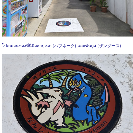
โปเกมอนของที่นี่คือฮาบุเนก (ハブネーク) และซันกูส (ザングース)