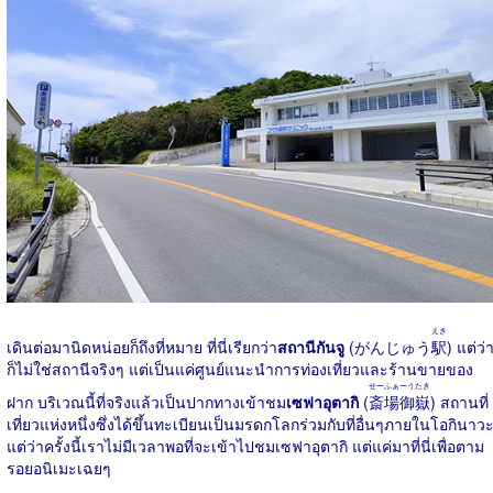
えき
เดินต่อมานิดหน่อยก็ถึงที่หมาย ที่นี่เรียกว่า
สถานีกันจู
(がんじゅう
駅
) แต่ว่
ก็ไม่ใช่สถานีจริงๆ แต่เป็นแค่ศูนย์แนะนำการท่องเที่ยวและร้านขายของ
せーふぁーうたき
ฝาก บริเวณนี้ที่จริงแล้วเป็นปากทางเข้าชม
เซฟาอุตากิ
(
斎場御嶽
) สถานที่
เที่ยวแห่งหนึ่งซึ่งได้ขึ้นทะเบียนเป็นมรดกโลกร่วมกับที่อื่นๆภายในโอกินาว
แต่ว่าครั้งนี้เราไม่มีเวลาพอที่จะเข้าไปชมเซฟาอุตากิ แต่แค่มาที่นี่เพื่อตาม
รอยอนิเมะเฉยๆ