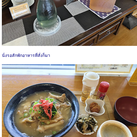
นั่งรอสักพักอาหารที่สั่งก็มา