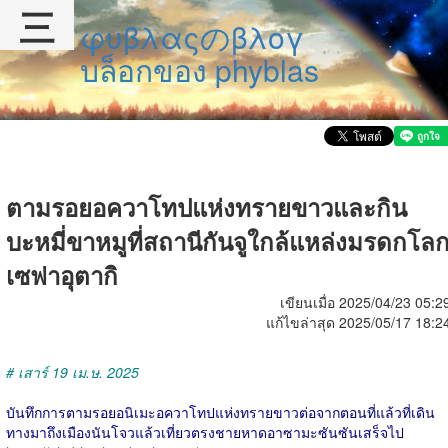
三
φυβλαςのβλογ
บล็อกของ phyblas
ตามรอยอควาโทปแห่งทรายขาวและกิน
บะหมี่ขาหมูที่สถานีกันจูใกล้แหล่งมรดกโล
เซฟาอุตากิ
เขียนเมื่อ 2025/04/23 05:2
แก้ไขล่าสุด 2025/05/17 18:2
# เสาร์ 19 เม.ษ. 2025
บันทึกการตามรอยอนิเมะอควาโทปแห่งทรายขาวต่อจากตอนที่แล้วที่เดิน
ทางมาถึงเมืองนันโจวแล้วเที่ยวตรงชายหาดอาซามะซันซันเสร็จไป