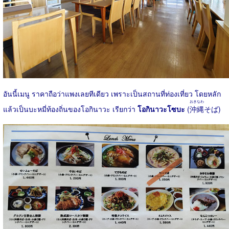
อันนี้เมนู ราคาถือว่าแพงเลยทีเดียว เพราะเป็นสถานที่ท่องเที่ยว โดยหลัก
おきなわ
แล้วเป็นบะหมี่ท้องถิ่นของโอกินาวะ เรียกว่า
โอกินาวะโซบะ
(
沖縄
そば)