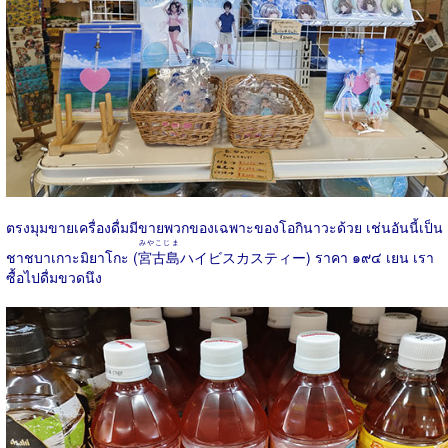
ตรงมุมขายเครื่องดื่มมีขายพวกของเฉพาะของโอกินาวะด้วย เช่นอันนี้เป็น
みやこじま
ชาชบาเกาะมิยาโกะ (
宮古島
ハイビスカスティー) ราคา ๑๙๔ เยน เรา
ซื้อไปดื่มขวดนึง