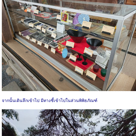
จากนั้นเดินลึกเข้าไป มีทางชี้เข้าไปในส่วนพิพิธภัณฑ์