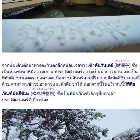
かんらんてい
จากนั้นเดินต่อมาทางตะวันตกอีกหน่อยเจอทางเข้า
คันรันเตย์
(
観瀾亭
) ซึ่ง
เป้นห้องชงชาที่มีความเก่าแก่ประวัติศาสตร์ความเป็นมายาวนาน เคยเป็น
ที่พักดื่มชาของตระกูลดาเตะเมื่อมาชมจันทร์สวยที่ริมชายฝั่งมัตสึชิมะแห่งนี้
ด้วย สามารถเข้าชมอาคารและพักดื่มชาได้ นอกจากนี้ในบริเวณนี้มี
พิพิธ
まつしまはくぶつかん
ภัณฑ์มัตสึชิมะ
(
松島博物館
) ซึ่งเป็นพิพิธภัณฑ์เล็กๆที่บอกเล่า
ประวัติศาสตร์ที่เกี่ยวข้อง