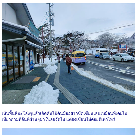
เห็นพื้นหิมะโล่งๆแล้วเกิดคันไม้คันมืออยากขีดเขียนเล่นเหมือนที่เคยไป
เที่ยวตามที่อื่นที่ผ่านๆมา ก็เลยจัดไป แต่ยังเขียนไม่ค่อยดีเท่าไหร่