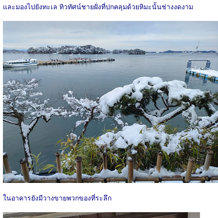
และมองไปยังทะเล ทิวทัศน์ชายฝั่งที่ปกคลุมด้วยหิมะนั้นช่างงดงาม
ในอาคารยังมีวางขายพวกของที่ระลึก