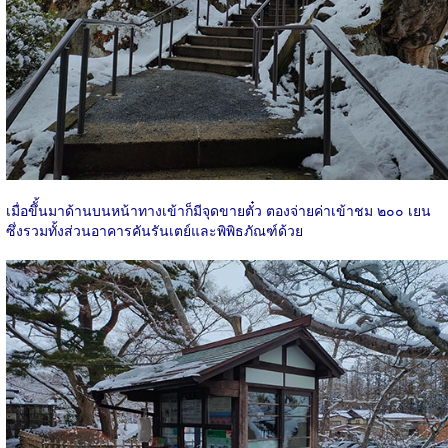
เมื่อขึั้นมาด้านบนหน้าทางเข้าก็มีจุดขายตั๋ว ตองจ่ายค่าเข้าชม ๒๐๐ เยน
ซึ่งรวมทั้งส่วนอาคารคันรันเตย์และพิพิธภัณฑ์ด้วย