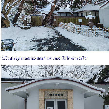
นี่เป็นประตูด้านหลังของพิพิธภัณฑ์ แต่เข้าไมไ่ด้พราะปิดไว้