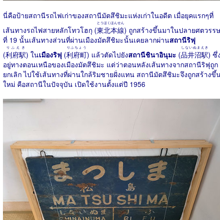
นี่คือป้ายสถานีรถไฟเก่าของสถานีมัตสึชิมะแห่งเก่าในอดีต เมื่อยุคแรกๆที่
とうほくほんせん
เส้นทางรถไฟสายหลักโทวโฮกุ (
東北本線
) ถูกสร้างขึ้นมาในปลายศตวรร
ที่ 19 นั้นเส้นทางส่วนที่ผ่านเมืองมัตสึชิมะนั้นเคยลากผ่าน
สถานีริฟุ
りふえき
りふちょう
しないぬまえき
(
利府駅
) ใน
เมืองริฟุ
(
利府町
) แล้วตัดไปยัง
สถานีชินาอินุมะ
(
品井沼駅
) ซึ่
อยู่ทางตอนเหนือของเมืองมัตสึชิมะ แต่ว่าตอนหลังเส้นทางจากสถานีริฟุถูก
ยกเลิก ไปใช้เส้นทางที่ผ่านใกล้ริมชายฝั่งแทน สถานีมัตสึชิมะจึงถูกสร้างขึ้
ใหม่ คือสถานีในปัจจุบัน เปิดใช้งานตั้งแต่ปี 1956