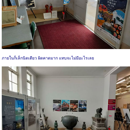
ภายในก็เล็กนิดเดียว ผิดคาดมาก แทบจะไม่มีอะไรเลย