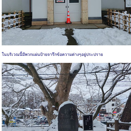
ในบริเวณนี้มีพวกแผ่นป้ายจารึกข้อความต่างๆอยู่ประปราย