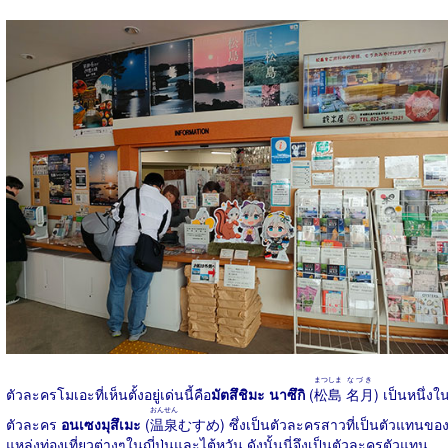
まつしま
なづき
ตัวละครโมเอะที่เห็นตั้งอยู่เด่นนี้คือ
มัตสึชิมะ นาซึกิ
(
松島
名月
) เป็นหนึ่งใ
おんせん
ตัวละคร
อนเซงมุสึเมะ
(
温泉
むすめ) ซึ่งเป็นตัวละครสาวที่เป็นตัวแทนขอ
แหล่งท่องเที่ยวต่างๆในญี่ปุ่นและไต้หวัน ดังนั้นนี่จึงเป็นตัวละครตัวแทน