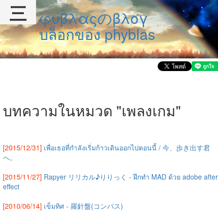
三
φυβλαςのβλογ
บล็อกของ phyblas
บทความในหมวด "เพลงเกม"
[2015/12/31]
เพื่อเธอที่กำลังเริ่มก้าวเดินออกไปตอนนี้ / 今、歩き出す君
へ。
[2015/11/27]
Rapyer リリカル♪りりっく - ฝึกทำ MAD ด้วย adobe after
effect
[2010/06/14]
เข็มทิศ - 羅針盤(コンパス)