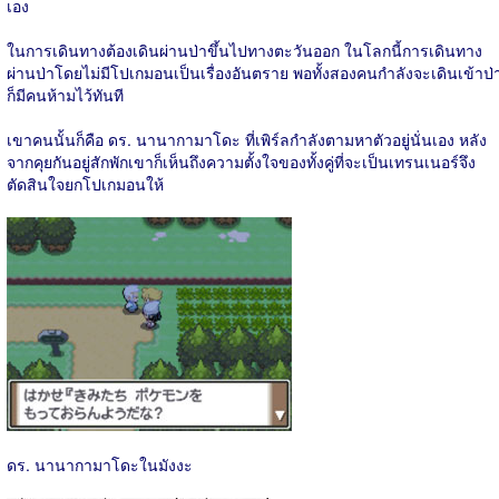
เอง
ในการเดินทางต้องเดินผ่านป่าขึ้นไปทางตะวันออก ในโลกนี้การเดินทาง
ผ่านป่าโดยไม่มีโปเกมอนเป็นเรื่องอันตราย พอทั้งสองคนกำลังจะเดินเข้าป่
ก็มีคนห้ามไว้ทันที
เขาคนนั้นก็คือ ดร. นานากามาโดะ ที่เพิร์ลกำลังตามหาตัวอยู่นั่นเอง หลัง
จากคุยกันอยู่สักพักเขาก็เห็นถึงความตั้งใจของทั้งคู่ที่จะเป็นเทรนเนอร์จึง
ตัดสินใจยกโปเกมอนให้
ดร. นานากามาโดะในมังงะ