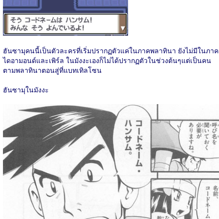
ฮันซามุคนนี้เป็นตัวละครที่เริ่มปรากฏตัวแค่ในภาคพลาทินา ยังไม่มีในภาค
ไดอามอนด์และเพิร์ล ในมังงะเองก็ไม่ได้ปรากฏตัวในช่วงต้นๆแต่เป็นคน
ตามพลาทินาตอนสู่ที่แบทเทิลโซน
ฮันซามุในมังงะ