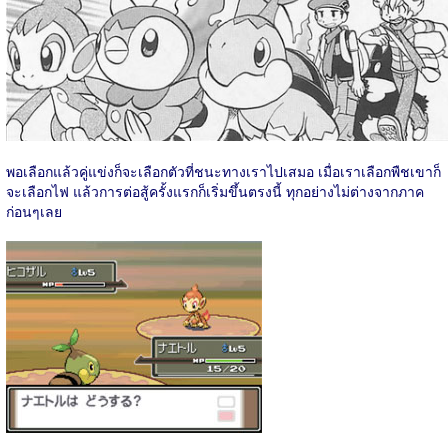
พอเลือกแล้วคู่แข่งก็จะเลือกตัวที่ชนะทางเราไปเสมอ เมื่อเราเลือกพืชเขาก็
จะเลือกไฟ แล้วการต่อสู้ครั้งแรกก็เริ่มขึ้นตรงนี้ ทุกอย่างไม่ต่างจากภาค
ก่อนๆเลย