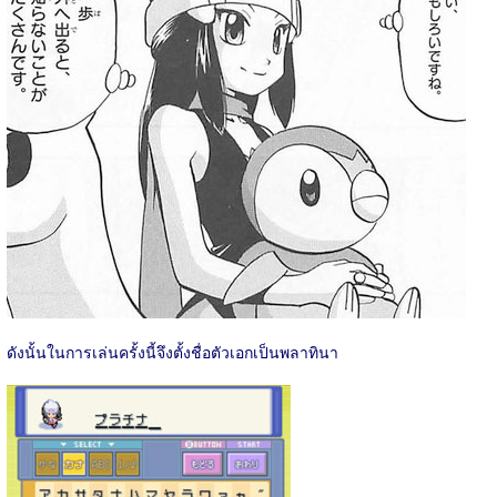
ดังนั้นในการเล่นครั้งนี้จึงตั้งชื่อตัวเอกเป็นพลาทินา