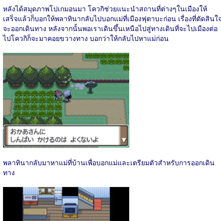
หลังได้สมุดภาพโปเกมอนมา โควกิช่วยแนะนำสถานที่ต่างๆในเมืองให้
เสร็จแล้วก็บอกให้พลาทินากลับไปบอกแม่ที่เมืองฟุตาบะก่อน เรื่องที่ตัดสินใ
จะออกเดินทาง หลังจากนั้นพอเราเดินขึ้นเหนือไปสู่ทางเดินที่จะไปเมืองต่อ
ไปโควกิก็จะมาคอยขวางทาง บอกว่าให้กลับไปหาแม่ก่อน
พลาทินากลับมาหาแม่ที่บ้านเพื่อบอกแม่และเตรียมตัวสำหรับการออกเดิน
ทาง