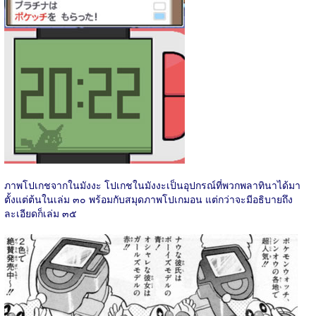
ภาพโปเกชจากในมังงะ โปเกชในมังงะเป็นอุปกรณ์ที่พวกพลาทินาได้มา
ตั้งแต่ต้นในเล่ม ๓๐ พร้อมกับสมุดภาพโปเกมอน แต่กว่าจะมีอธิบายถึง
ละเอียดก็เล่ม ๓๕