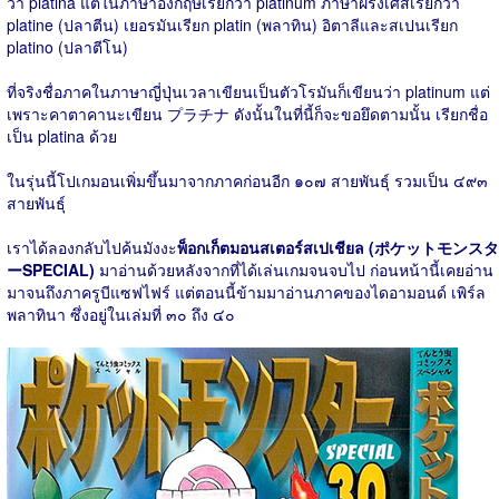
ว่า platina แต่ในภาษาอังกฤษเรียกว่า platinum ภาษาฝรั่งเศสเรียกว่า
platine (ปลาตีน) เยอรมันเรียก platin (พลาทิน) อิตาลีและสเปนเรียก
platino (ปลาตีโน)
ที่จริงชื่อภาคในภาษาญี่ปุ่นเวลาเขียนเป็นตัวโรมันก็เขียนว่า platinum แต่
เพราะคาตาคานะเขียน プラチナ ดังนั้นในที่นี้ก็จะขอยึดตามนั้น เรียกชื่อ
เป็น platina ด้วย
ในรุ่นนี้โปเกมอนเพิ่มขึ้นมาจากภาคก่อนอีก ๑๐๗ สายพันธุ์ รวมเป็น ๔๙๓
สายพันธุ์
เราได้ลองกลับไปค้นมังงะ
พ็อกเก็ตมอนสเตอร์สเปเชียล (ポケットモンスタ
ーSPECIAL)
มาอ่านด้วยหลังจากที่ได้เล่นเกมจนจบไป ก่อนหน้านี้เคยอ่าน
มาจนถึงภาครูบีแซฟไฟร์ แต่ตอนนี้ข้ามมาอ่านภาคของไดอามอนด์ เพิร์ล
พลาทินา ซึ่งอยู่ในเล่มที่ ๓๐ ถึง ๔๐