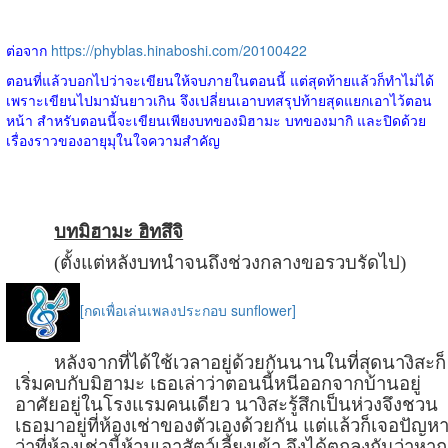
ต่อจาก
https://phyblas.hinaboshi.com/20100422
ตอนที่แล้วบอกไปว่าจะเขียนให้จบภายในตอนนี้ แต่สุดท้ายแล้วก็ทำไม่ได้
เพราะเขียนไปมามันยาวเกิน จึงเปลี่ยนเอาบทสรุปท้ายสุดแยกเอาไว้ตอน
หน้า สำหรับตอนนี้จะเขียนเพียงบทของมิฮามะ บทของมากิ และปิดด้วย
เรื่องราวของอายุมุในใจความสำคัญ
บทมิฮามะ ฮิทสึจิ
(ตั้งแต่หลังบทนำจนถึงช่วงกลางขอรวบรัดไป)
[กดเพื่อเล่นเพลงประกอบ sunflower]
หลังจากที่ได้ใช้เวลาอยู่ด้วยกันนานในที่สุดนางิสะก็
เริ่มคบกับมิฮามะ เธอเล่าว่าตอนนี้หนีออกจากบ้านอยู่
อาศัยอยู่ในโรงแรมคนเดียว นางิสะรู้สึกเป็นห่วงจึงชวน
เธอมาอยู่ที่ห้องเช่าของตัวเองด้วยกัน แต่แล้วก็เจอปัญห
ว่าที่ห้องเช่านี้ห้ามเอาสัตว์เลี้ยงเข้า จึงได้ตกลงกันว่าหาก