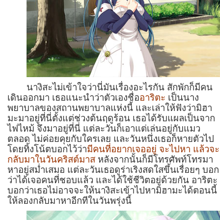
นางิสะไม่เข้าใจว่านี่มันเรื่องอะไรกัน สักพักก็มีคน
เดินออกมา เธอแนะนำว่าตัวเองชื่อ
อาริตะ
เป็นนาง
พยาบาลของสถานพยาบาลแห่งนี้ และเล่าให้ฟังว่ามิฮา
มะมาอยู่ที่นี่ตั้งแต่ช่วงต้นฤดูร้อน เธอได้รับแผลเป็นจาก
ไฟไหม้ จึงมาอยู่ที่นี่ แต่ละวันก็เอาแต่เล่นอยู่กับแมว
ตลอด ไม่ค่อยคุยกับใครเลย และวันหนึ่งเธอก็หายตัวไป
โดยทิ้งโน้ตบอกไว้ว่า
มีคนที่อยากเจออยู่ จะไปหา แล้วจะ
กลับมาในวันคริสต์มาส
หลังจากนั้นก็มีโทรศัพท์โทรมา
หาอยู่สม่ำเสมอ แต่ละวันเธอดูร่าเริงสดใสขึ้นเรื่อยๆ บอก
ว่าได้เจอคนที่ชอบแล้ว และได้ใช้ชีวิตอยู่ด้วยกัน อาริตะ
บอกว่าเธอไม่อาจจะให้นางิสะเข้าไปหามิฮามะได้ตอนนี้
ให้ลองกลับมาหาอีกทีในวันพรุ่งนี้