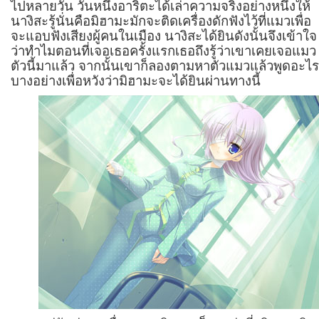
ไปหลายวัน วันหนึ่งอาริตะได้เล่าความจริงอย่างหนึ่งให้
นางิสะรู้นั่นคือมิฮามะมักจะติดเครื่องดักฟังไว้ที่แมวเพื่อ
จะแอบฟังเสียงผู้คนในเมือง นางิสะได้ยินดังนั้นจึงเข้าใจ
ว่าทำไมตอนที่เจอเธอครั้งแรกเธอถึงรู้ว่าเขาเคยเจอแมว
ตัวนี้มาแล้ว จากนั้นเขาก็ลองตามหาตัวแมวแล้วพูดอะไ
บางอย่างเพื่อหวังว่ามิฮามะจะได้ยินผ่านทางนี้