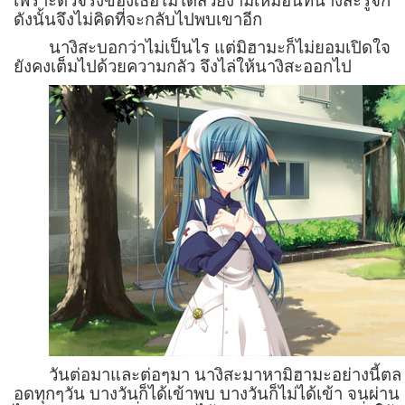
เพราะตัวจริงของเธอไม่ได้สวยงามเหมือนที่นางิสะรู้จัก
ดังนั้นจึงไม่คิดที่จะกลับไปพบเขาอีก
นางิสะบอกว่าไม่เป็นไร แต่มิฮามะก็ไม่ยอมเปิดใจ
ยังคงเต็มไปด้วยความกลัว จึงไล่ให้นางิสะออกไป
วันต่อมาและต่อๆมา นางิสะมาหามิฮามะอย่างนี้ตล
อดทุกๆวัน บางวันก็ได้เข้าพบ บางวันก็ไม่ได้เข้า จนผ่าน