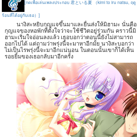
[กดเพื่อเล่นเพลงประกอบ 君といる夏 （kimi to iru natsu, ฤดู
ร้อนที่ได้อยู่กับเธอ）]
นางิสะหยิบกุญแจขึ้นมาและยื่นส่งให้มิฮามะ นั่นคือ
กุญแจของหอพักที่ตั้งใจว่าจะใช้ชีวิตอยู่ร่วมกัน คราวนี้มิ
ฮามะเริ่มใจอ่อนลงแล้ว เธอบอกว่าตอนนี้ยังไม่สามารถ
ออกไปได้ แต่ถามว่าพรุ่งนี้จะมาหาอีกมั้ย นางิสะบอกว่า
ไม่เป็นไรพรุ่งนี้จะมาอีกแน่นอน ในตอนนั้นเขาก็ได้เห็น
รอยยิ้มของเธอกลับมาอีกครั้ง