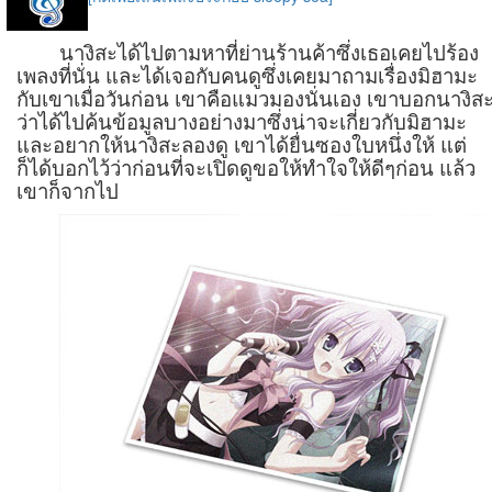
นางิสะได้ไปตามหาที่ย่านร้านค้าซึ่งเธอเคยไปร้อง
เพลงที่นั่น และได้เจอกับคนดูซึ่งเคยมาถามเรื่องมิฮามะ
กับเขาเมื่อวันก่อน เขาคือแมวมองนั่นเอง เขาบอกนางิส
ว่าได้ไปค้นข้อมูลบางอย่างมาซึ่งน่าจะเกี่ยวกับมิฮามะ
และอยากให้นางิสะลองดู เขาได้ยื่นซองใบหนึ่งให้ แต่
ก็ได้บอกไว้ว่าก่อนที่จะเปิดดูขอให้ทำใจให้ดีๆก่อน แล้ว
เขาก็จากไป