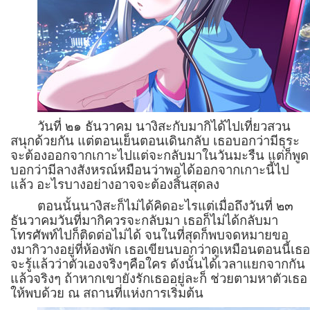
วันที่ ๒๑ ธันวาคม นางิสะกับมากิได้ไปเที่ยวสวน
สนุกด้วยกัน แต่ตอนเย็นตอนเดินกลับ เธอบอกว่ามีธุระ
จะต้องออกจากเกาะไปแต่จะกลับมาในวันมะรืน แต่ก็พูด
บอกว่ามีลางสังหรณ์หมือนว่าพอได้ออกจากเกาะนี้ไป
แล้ว อะไรบางอย่างอาจจะต้องสิ้นสุดลง
ตอนนั้นนางิสะก็ไม่ได้คิดอะไรแต่เมื่อถึงวันที่ ๒๓
ธันวาคมวันที่มากิควรจะกลับมา เธอก็ไม่ได้กลับมา
โทรศัพท์ไปก็ติดต่อไม่ได้ จนในที่สุดก็พบจดหมายขอ
งมากิวางอยู่ที่ห้องพัก เธอเขียนบอกว่าดูเหมือนตอนนี้เธ
จะรู้แล้วว่าตัวเองจริงๆคือใคร ดังนั้นได้เวลาแยกจากกัน
แล้วจริงๆ ถ้าหากเขายังรักเธออยู่ละก็ ช่วยตามหาตัวเธอ
ให้พบด้วย ณ สถานที่แห่งการเริ่มต้น