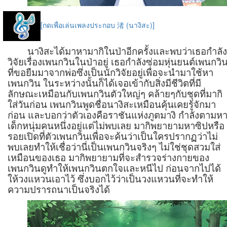
[กดเพื่อเล่นเพลงประกอบ 渚 (นางิสะ)]
นางิสะได้มาหามากิในป่าอีกครั้งและพบว่าเธอกำลั
วิจัยเรื่องเพนกวินในป่าอยู่ เธอกำลังซ่อมหุ่นยนต์เพนกวิ
ที่ขอยืมมาจากพ่อซึ่งเป็นนักวิจัยอยู่เพื่อจะนำมาใช้หา
เพนกวิน ในระหว่างนั้นก็ได้เจอเข้ากับสิ่งมีชีวิตที่มี
ลักษณะเหมือนกับเพนกวินตัวใหญ่ๆ คล้ายๆกับชุดที่มากิ
ใส่วันก่อน เพนกวินพูดชื่อนางิสะเหมือนคุ้นเคยรู้จักมา
ก่อน และบอกว่าตัวเองคือราชันแห่งภูตมางิ กำลังตามห
เด็กหนุ่มคนหนึ่งอยู่แต่ไม่พบเลย มากิพยายามหาซิปหรือ
รอยเปิดที่ตัวเพนกวินเพื่อจะค้นว่าเป็นใครปรากฏว่าไม่
พบเลยทำให้เชื่อว่านี่เป็นเพนกวินจริงๆ ไม่ใช่ชุดสวมใส่
เหมือนของเธอ มากิพยายามที่จะสำรวจร่างกายของ
เพนกวินดูทำให้เพนกวินตกใจและหนีไป ก่อนจากไปได้
ให้วงแหวนเอาไว้ ซึ่งบอกไว้ว่าเป็นวงแหวนที่จะทำให้
ความปรารถนาเป็นจริงได้