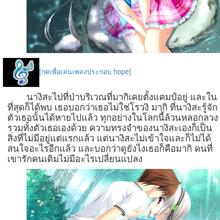
[กดเพื่อเล่นเพลงประกอบ hope]
นางิสะไปที่ป่าบริเวณที่มากิเคยตั้งแคมป์อยู่ และใน
ที่สุดก็ได้พบ เธอบอกว่าเธอไม่ใช่โรวงิ มากิ ที่นางิสะรู้จัก
ตัวเธอนั้นได้หายไปแล้ว ทุกอย่างในโลกนี้ล้วนหลอกลวง
รวมทั้งตัวเธอเองด้วย ความทรงจำของนางิสะเองก็เป็น
สิ่งที่ไม่มีอยู่แต่แรกแล้ว แต่นางิสะไม่เข้าใจและก็ไม่ได้
สนใจอะไรอีกแล้ว และบอกว่าดูยังไงเธอก็คือมากิ คนที่
เขารักคนเดิมไม่มีอะไรเปลี่ยนแปลง