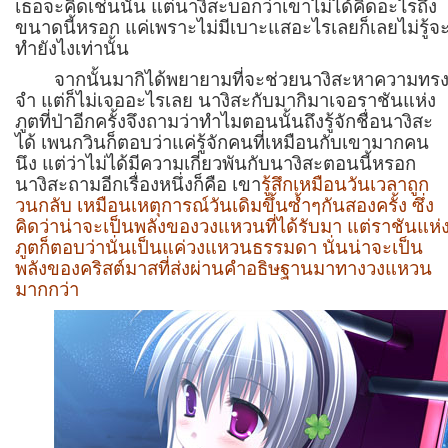
เธอจะคิดเช่นนั้น แต่นางิสะบอกว่าเขาไม่ได้คิดอะไรถึง
ขนาดนี้หรอก แค่เพราะไม่มีเบาะแสอะไรเลยก็เลยไม่รู้จ
ทำยังไงเท่านั้น
จากนั้นมากิได้พยายามที่จะช่วยนางิสะหาความทร
จำ แต่ก็ไม่เจออะไรเลย นางิสะกับมากิมาเจอราชันแห่ง
ภูตที่ป่าอีกครั้งจึงถามว่าทำไมตอนนั้นถึงรู้จักชื่อนางิสะ
ได้ เพนกวินก็ตอบว่าแค่รู้จักคนที่เหมือนกับเขามากคน
นึง แต่ว่าไม่ได้มีความเกี่ยวพันกับนางิสะตอนนี้หรอก
นางิสะถามอีกเรื่องหนึ่งก็คือ เขา
รู้สึกเหมือนวันเวลาถูก
วนกลับ เหมือนเหตุการณ์วันเดิมขึ้นซ้ำๆกันสองครั้ง ซึ่ง
คิดว่าน่าจะเป็นพลังของวงแหวนที่ได้รับมา แต่ราชันแห่
ภูตก็ตอบว่านั่นเป็นแค่วงแหวนธรรมดา นั่นน่าจะเป็น
พลังของคริสต์มาสที่ส่งผ่านคำอธิษฐานมาทางวงแหวน
มากกว่า