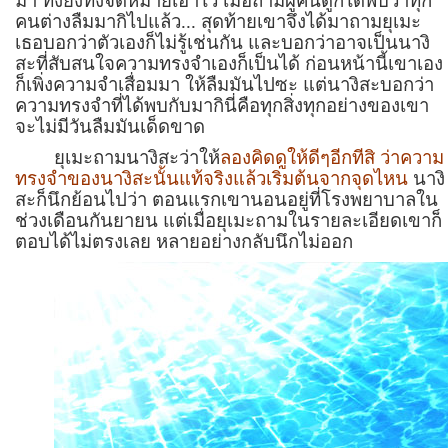
มา ทั้งยังทิ้งจดหมายเอาไว้ เมื่อถามผู้คนดูก็ได้พบว่าทุก
คนต่างลืมมากิไปแล้ว... สุดท้ายเขาจึงได้มาถามยุเมะ
เธอบอกว่าตัวเองก็ไม่รู้เช่นกัน และบอกว่าอาจเป็นนางิ
สะที่สับสนใจความทรงจำเองก็เป็นได้ ก่อนหน้านี้เขาเอง
ก็เพิ่งความจำเสื่อมมา ให้ลืมมันไปซะ แต่นางิสะบอกว่า
ความทรงจำที่ได้พบกับมากินี่คือทุกสิ่งทุกอย่างของเขา
จะไม่มีวันลืมมันเด็ดขาด
ยุเมะถามนางิสะว่าให้
ลองคิดดูให้ดีๆอีกทีสิ ว่าความ
ทรงจำของนางิสะนั้นแท้จริงแล้วเริ่มต้นจากจุดไหน
นางิ
สะก็นึกย้อนไปว่า ตอนแรกเขานอนอยู่ที่โรงพยาบาลใน
ช่วงเดือนกันยายน แต่เมื่อยุเมะถามในรายละเอียดเขาก็
ตอบได้ไม่ตรงเลย หลายอย่างกลับนึกไม่ออก