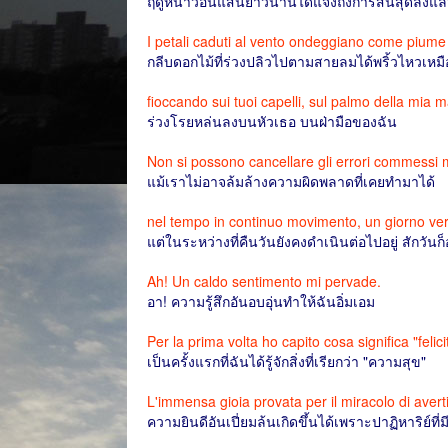
ฤดูหนาวอันแสนยาวนานได้แจ้งถึงการสิ้นสุดลงแล
I petali caduti al vento ondeggiano come piume
กลีบดอกไม้ที่ร่วงปลิวไปตามสายลมได้พริ้วไหวเห
fioccando sui tuoi capelli, sul palmo della mia 
ร่วงโรยหล่นลงบนหัวเธอ บนฝ่ามือของฉัน
Non si possono cancellare gli errori commessi 
แม้เราไม่อาจล้มล้างความผิดพลาดที่เคยทำมาได้
nel tempo in continuo movimento, un giorno verr
แต่ในระหว่างที่คืนวันยังคงดำเนินต่อไปอยู่ สักวัน
Ah! Un caldo sentimento mi pervade.
อา! ความรู้สึกอันอบอุ่นทำให้ฉันอิ่มเอม
Per la prima volta ho capito cosa significa "felici
เป็นครั้งแรกที่ฉันได้รู้จักสิ่งที่เรียกว่า "ความสุข"
L'immensa gioia provata per il miracolo di averti
ความยินดีอันเปี่ยมล้นเกิดขึ้นได้เพราะปาฏิหาริย์ที่มี