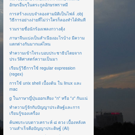
อักษรอื่นๆในตระกูลอักษรพราหมี
การสร้างแบบจำลองสามมิติเป็นไฟล์ .obj
วิธีการอย่างง่ายที่ไม่ว่าใครก็ลองทำได้ทันที
รวมรายชื่อนักร้องเพลงกวางตุ้ง
ภาษาจีนแบ่งเป็นสำเนียงอะไรบ้าง มีความ
แตกต่างกันมากแค่ไหน
ทำความเข้าใจระบอบประชาธิปไตยจาก
ประวัติศาสตร์ความเป็นมา
เรียนรู้วิธีการใช้ regular expression
(regex)
การใช้ unix shell เบื้องต้น ใน linux และ
mac
g ในภาษาญี่ปุ่นออกเสียง "ก" หรือ "ง" กันแน่
ทำความรู้จักกับปัญญาประดิษฐ์และการ
เรียนรู้ของเครื่อง
ค้นพบระบบดาวเคราะห์ ๘ ดวง เบื้องหลังค
วามสำเร็จคือปัญญาประดิษฐ์ (AI)