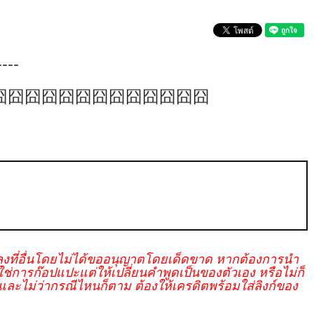
----
囧囧囧囧囧囧囧囧囧囧囧囧囧
งที่อื่นโดยไม่ได้ขออนุญาตโดยเด็ดขาด หากต้องการนำ
การก๊อปแปะแต่ให้เปลี่ยนคำพูดเป็นของตัวเอง หรือไม่ก็
ละไม่ว่ากรณีไหนก็ตาม ต้องให้เครดิตพร้อมใส่ลิงก์ของ