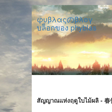
φυβλαςのβλογ
บล็อกของ phyblas
สัญญาณแห่งฤดูใบไม้ผลิ - 