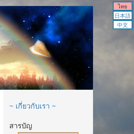
ไทย
日本語
中文
~ เกี่ยวกับเรา ~
สารบัญ