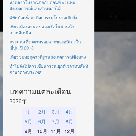
หอดูดาวโบราณปักกิ่ง ตอนที่ ๑: แท่น
สังเกตการณ์และสวนดอกไม้
พิพิธภัณฑ์สถาปัตยกรรมโบราณปักกิ่ง
เที่ยวเมืองตานตง ล่องเรือในน่านน้ำ
เกาหลีเหนือ
ตระเวนเที่ยวตามรอยฉากของอนิเมะใน
ญี่ปุ่น ปี 2013
เที่ยวชมหอดูดาวที่ฐานสังเกตการณ์ซิงหลง
ทำไมจึงไม่ควรเขียนวรรณยุกต์เวลาทับศัพท์
ภาษาต่างประเทศ
บทความแต่ละเดือน
2026年
1月
2月
3月
4月
5月
6月
7月
8月
9月
10月
11月
12月