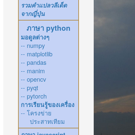
รวมคำแปลวลีเด็ด
จากญี่ปุ่น
ภาษา python
มอดูลต่างๆ
-- numpy
-- matplotlib
-- pandas
-- manim
-- opencv
-- pyqt
-- pytorch
การเรียนรู้ของเครื่อง
-- โครงข่าย
ประสาทเทียม
ภาษา javascript