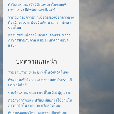
ทำไมเลขเขมรจึงมีถึงเลขเก้าในขณะที่
ภาษาเขมรมีศัพท์นับเลขถึงแค่ห้า
ว่าด้วยเรื่องความน่าเชื่อถือของข้อกล่าวอ้าง
ที่ว่าอักษรเขมรปัจจุบันพัฒนามาจากอักษร
ขอมไทย
ความสัมพันธ์การยืมคำและอักษรระหว่าง
ภาษาสยามกับภาษาเขมร (บทความแปล
สรุป)
บทความแนะนำ
รวมร้านราเมงและบะหมี่ในจังหวัดโทจิงิ
ทำความเข้าใจการแปลงลาปลัสสำหรับแก้
ปัญหาฟิสิกส์
รวมร้านราเมงและบะหมี่ในเมืองฟุกุโอกะ
ตัวอักษรกรีกและเปรียบเทียบการใช้งานใน
ภาษากรีกโบราณและกรีกสมัยใหม่
ที่มาของอักษรไทยและความเกี่ยวพันกับ