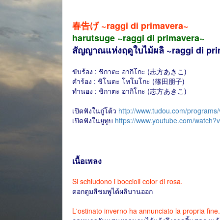
春告げ ~raggi di primavera~
harutsuge ~raggi di primavera~
สัญญาณแห่งฤดูใบไม้ผลิ ~raggi di pr
ขับร้อง : ชิกาตะ อากิโกะ (志方あきこ)
คำร้อง : ชิโนดะ โทโมโกะ (篠田朋子)
ทำนอง : ชิกาตะ อากิโกะ (志方あきこ)
เปิดฟังในถู่โต้ว
http://www.tudou.com/program
เปิดฟังในยูทูบ
https://www.youtube.com/watch
เนื้อเพลง
Si schiudono i boccioli color di rosa.
ดอกตูมสีชมพูได้ผลิบานออก
L'ostinato inverno ha annunciato la propria fine.