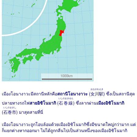
おながわえき
เมืองโอนางาวะมีสถานีหลักคือ
สถานีโอนางาวะ
(
女川駅
) ซึ่งเป็นสถานีสุด
いしのまきせん
ปลายทางรถไฟ
สายอิชิโนมากิ
(
石巻線
) ซึ่งลากผ่าน
เมืองอิชิโนมากิ
いしのまきし
(
石巻市
) มาสุดสายที่นี่
เมืองโอนางาวะถูกโอบล้อมด้วยเมืองอิชิโนมากิซึ่งมีขนาดใหญ่กว่ามาก แต่
ก็แยกต่างหากออกมา ไม่ได้ถูกกลืนไปเป็นส่วนหนึ่งของเมืองอิชิโนมากิ