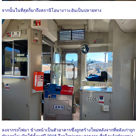
จากนั้นในที่สุดก็มาถึงสถานีโอนางาวะอันเป็นปลายทาง
ลงจากรถไฟมา ข้างหน้าเป็นตัวอาคารซึ่งถูกสร้างใหม่หลังจากที่หลังเก่าถูก
ทำลายไป เปิดใช้ตั้งแต่ปี 2015 จึงดูใหม่แหละสวยงาม ที่จริงแล้วตำแหน่ง