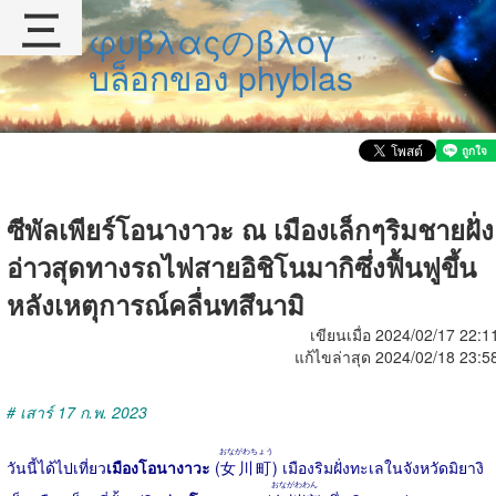
三
φυβλαςのβλογ
บล็อกของ phyblas
ซีพัลเพียร์โอนางาวะ ณ เมืองเล็กๆริมชายฝั่ง
อ่าวสุดทางรถไฟสายอิชิโนมากิซึ่งฟื้นฟูขึ้น
หลังเหตุการณ์คลื่นทสึนามิ
เขียนเมื่อ 2024/02/17 22:1
แก้ไขล่าสุด 2024/02/18 23:5
# เสาร์ 17 ก.พ. 2023
おながわちょう
วันนี้ได้ไปเที่ยว
เมืองโอนางาวะ
(
女川町
) เมืองริมฝั่งทะเลในจังหวัดมิยางิ
おながわわん