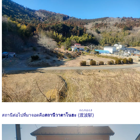
わたのはえき
สถานีต่อไปที่มาจอดคือ
สถานีวาตาโนฮะ
(
渡波駅
)