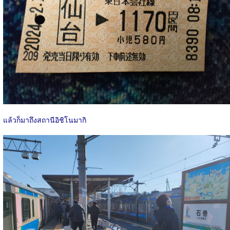
แล้วก็มาถึงสถานีอิชิโนมากิ