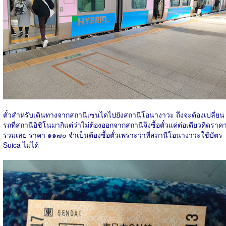
ตั๋วสำหรับเดินทางจากสถานีเซนไดไปยังสถานีโอนางาวะ ถึงจะต้องเปลี่ยน
รถที่สถานีอิชิโนมากิแต่ว่าไม่ต้องออกจากสถานีจึงซื้อตั๋วแค่ต่อเดียวคิดราค
รวมเลย ราคา ๑๑๗๐ จำเป็นต้องซื้อตั๋วเพราะว่าที่สถานีโอนางาวะใช้บัตร
Suica ไม่ได้