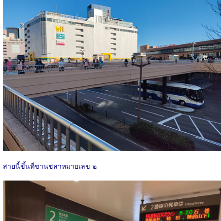
สายนี้ขึ้นที่ชานชลาหมายเลข ๒