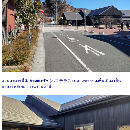
ส่วนอาคารนี้คือ
ฮามะเทรัซ
(ハマテラス) ตลาดขายของพื้นเมือง เป็น
อาคารหลักของย่านร้านค้านี