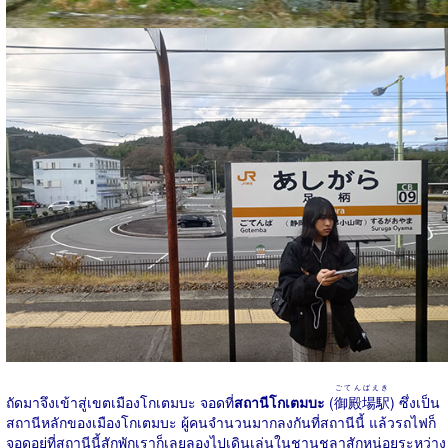
ごてんばえき
ถัดมาจึงเข้าสู่เขตเมืองโกเตมบะ จอดที่
สถานีโกเตมบะ
(
御殿場駅
) ซึ่งเป็น
สถานีหลักของเมืองโกเตมบะ ผู้คนจำนวนมากลงกันที่สถานีนี้ แล้วรถไฟก็
จอดอยู่ที่สถานีนี้สักพักเราก็เลยลองไปเดินเล่นในชานชลาสักหน่อยระหว่าง