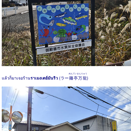
めんていまんりゅう
แล้วก็มาเจอร้าน
ราเมงเตย์มันริว
(ラー
麺亭万龍
)