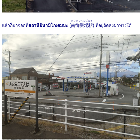
みなみごてんばえき
แล้วก็มาจอดที่
สถานีมินามิโกเตมบะ
(
南御殿場駅
) ที่อยู่ถัดลงมาทางใต้