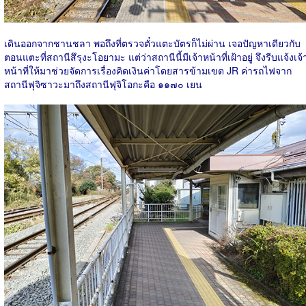
เดินออกจากชานชลา พอถึงที่ตรวจตั๋วแตะบัตรก็ไม่ผ่าน เจอปัญหาเดียวกับ
ตอนแตะที่สถานีสึรุงะโอยามะ แต่ว่าสถานีนี้มีเจ้าหน้าที่เฝ้าอยู่ จึงรีบแจ้งเจ้
หน้าที่ให้มาช่วยจัดการเรื่องคิดเงินค่าโดยสารข้ามเขต JR ค่ารถไฟจาก
สถานีฟุจิซาวะมาถึงสถานีฟุจิโอกะคือ ๑๑๗๐ เยน