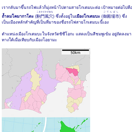
เรากลับมาขึ้นรถไฟแล้วก็มุ่งหน้าไปตามสายโกเตมบะต่อ เป้าหมายต่อไปคื
こまかどかざあな
ごてんばし
ถ้ำลมโคมากาโดะ
(
駒門風穴
) ซึ่งตั้งอยู่ใน
เมืองโกเตมบะ
(
御殿場市
) ซึ่ง
เป็นเมืองหลักสำคัญที่เป็นที่มาของชื่อรถไฟสายโกเตมบะนี้เอง
ตำแหน่งเมืองโกเตมบะในจังหวัดชิซึโอกะ แสดงเป็นสีชมพูเข้ม อยู่ถัดลงมา
ทางใต้เมื่อเทียบกับเมืองโอยามะ