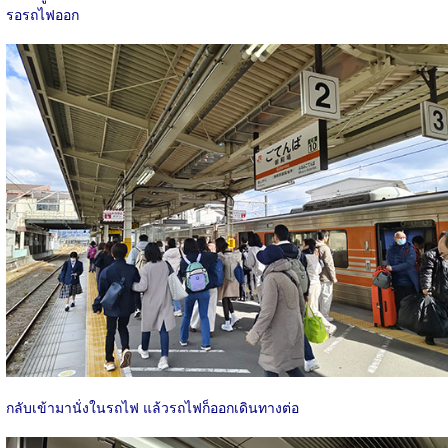
รอรถไฟออก
กลับเข้ามานั่งในรถไฟ แล้วรถไฟก็ออกเดินทางต่อ