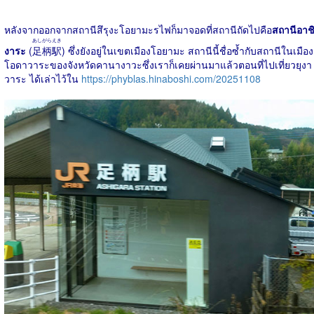
หลังจากออกจากสถานีสึรุงะโอยามะรไฟก็มาจอดที่สถานีถัดไปคือ
สถานีอาช
あしがらえき
งาระ
(
足柄駅
) ซึ่งยังอยู่ในเขตเมืองโอยามะ สถานีนี้ชื่อซ้ำกับสถานีในเมือง
โอดาวาระของจังหวัดคานางาวะซึ่งเราก็เคยผ่านมาแล้วตอนที่ไปเที่ยวยุงา
วาระ ได้เล่าไว้ใน
https://phyblas.hinaboshi.com/20251108