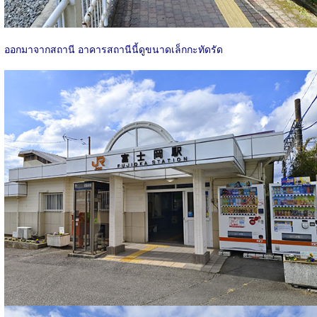
ออกมาจากสถานี อาคารสถานีนี้ดูขนาดเล็กกะทัดรัด