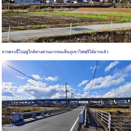
จากตรงนี้ไปอยู่ใกล้ทางด่วนมากจนเห็นภูเขาไฟฟุจิได้ยากแล้ว