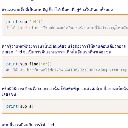
ถ้าลองหาแท็กที่เป็นแบบมีคู่ ก็จะได้เนื้อหาที่อยู่ข้างในติดมาทั้งหมด
print
(
sup
(
'h4'
)
)
# ได้ [<h4 class="khokhwam">"ของอร่อยแบบนี้ไม่ว่าจะฤดูไหนมันก็
หากรู้ว่าแท็กที่ต้องการหานั้นมีอันเดียว หรือต้องการให้หาแค่อันเดียวก็อาจ
เมธอด .find จะเป็นการค้นเอาเฉพาะแท็กนั้นอันแรกที่หาเจอ เช่น
print
(
sup
.
find
(
'a'
)
)
#  ได้ <a href="walidet/946641382021300"><img src="ru
หรือมีวิธีการเขียนที่สะดวกกว่านั้น ก็คือพิมพ์จุด . แล้วต่อด้วยชื่อของแท็กนั้
เลย เช่น
print
(
sup
.
a
)
แบบนี้จะเหมือนกับการใช้ .find