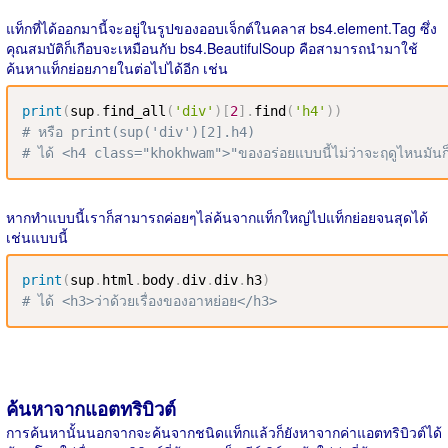
แท็กที่ได้ออกมานี้จะอยู่ในรูปของออบเจ็กต์ในคลาส bs4.element.Tag ซึ่ง
คุณสมบัติก็เกือบจะเหมือนกับ bs4.BeautifulSoup คือสามารถนำมาใช้
ค้นหาแท็กย่อยภายในต่อไปได้อีก เช่น
print
(
sup
.
find_all
(
'div'
)
[
2
]
.
find
(
'h4'
)
)
# หรือ print(sup('div')[2].h4)
# ได้ <h4 class="khokhwam">"ของอร่อยแบบนี้ไม่ว่าจะฤดูไหนมันก็
หากทำแบบนี้เราก็สามารถค่อยๆไล่ค้นจากแท็กใหญ่ไปแท็กย่อยจนสุดได้
เช่นแบบนี้
print
(
sup
.
html
.
body
.
div
.
div
.
h3
)
# ได้ <h3>ว่าด้วยเรื่องของอาหย่อย</h3>
ค้นหาจากแอตทริบิวต์
การค้นหานั้นนอกจากจะค้นจากชนิดแท็กแล้วก็ยังหาจากค่าแอตทริบิวต์ได้