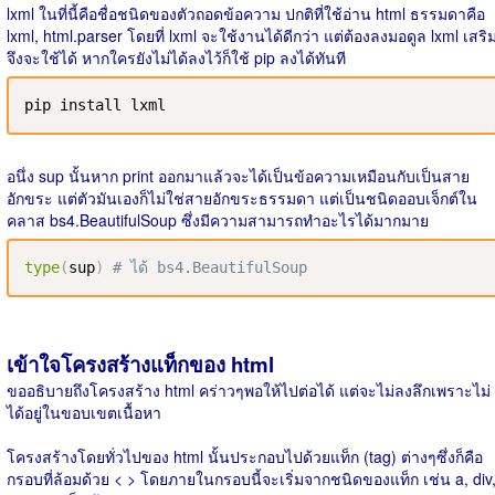
lxml ในที่นี้คือชื่อชนิดของตัวถอดข้อความ ปกติที่ใช้อ่าน html ธรรมดาคือ
lxml, html.parser โดยที่ lxml จะใช้งานได้ดีกว่า แต่ต้องลงมอดูล lxml เสริ
จึงจะใช้ได้ หากใครยังไม่ได้ลงไว้ก็ใช้ pip ลงได้ทันที
pip install lxml
อนึ่ง sup นั้นหาก print ออกมาแล้วจะได้เป็นข้อความเหมือนกับเป็นสาย
อักขระ แต่ตัวมันเองก็ไม่ใช่สายอักขระธรรมดา แต่เป็นชนิดออบเจ็กต์ใน
คลาส bs4.BeautifulSoup ซึ่งมีความสามารถทำอะไรได้มากมาย
type
(
sup
)
# ได้ bs4.BeautifulSoup
เข้าใจโครงสร้างแท็กของ html
ขออธิบายถึงโครงสร้าง html คร่าวๆพอให้ไปต่อได้ แต่จะไม่ลงลึกเพราะไม่
ได้อยู่ในขอบเขตเนื้อหา
โครงสร้างโดยทั่วไปของ html นั้นประกอบไปด้วยแท็ก (tag) ต่างๆซึ่งก็คือ
กรอบที่ล้อมด้วย < > โดยภายในกรอบนี้จะเริ่มจากชนิดของแท็ก เช่น a, div