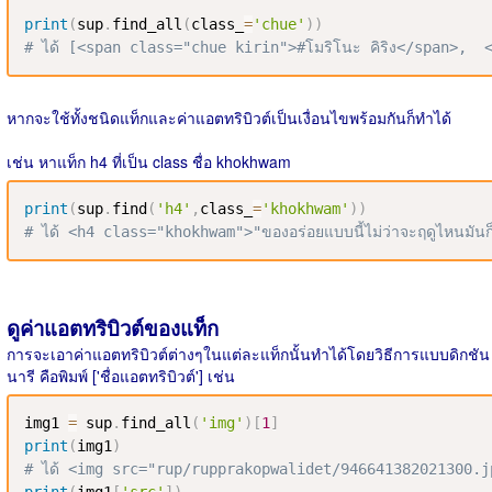
print
(
sup
.
find_all
(
class_
=
'chue'
)
)
# ได้ [<span class="chue kirin">#โมริโนะ คิริง</span>, 
หากจะใช้ทั้งชนิดแท็กและค่าแอตทริบิวต์เป็นเงื่อนไขพร้อมกันก็ทำได้
เช่น หาแท็ก h4 ที่เป็น class ชื่อ khokhwam
print
(
sup
.
find
(
'h4'
,
class_
=
'khokhwam'
)
)
# ได้ <h4 class="khokhwam">"ของอร่อยแบบนี้ไม่ว่าจะฤดูไหนมันก็
ดูค่าแอตทริบิวต์ของแท็ก
การจะเอาค่าแอตทริบิวต์ต่างๆในแต่ละแท็กนั้นทำได้โดยวิธีการแบบดิกชัน
นารี คือพิมพ์ ['ชื่อแอตทริบิวต์'] เช่น
img1 
=
 sup
.
find_all
(
'img'
)
[
1
]
print
(
img1
)
# ได้ <img src="rup/rupprakopwalidet/946641382021300.j