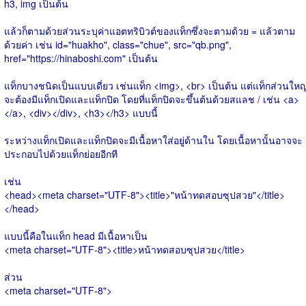
h3, img เป็นต้น
แล้วก็ตามด้วยส่วนระบุค่าแอตทริบิวต์ของแท็กซึ่งจะตามด้วย = แล้วตาม
ด้วยค่า เช่น id="huakho", class="chue", src="qb.png",
href="https://hinaboshi.com" เป็นต้น
แท็กบางชนิดเป็นแบบเดี่ยว เช่นแท็ก <img>, <br> เป็นต้น แต่แท็กส่วนใหญ
จะต้องมีแท็กเปิดและแท็กปิด โดยที่แท็กปิดจะขึ้นต้นด้วยสแลช / เช่น <a>
</a>, <div></div>, <h3></h3> แบบนี้
ระหว่างแท็กเปิดและแท็กปิดจะมีเนื้อหาใส่อยู่ด้านใน โดยเนื้อหานั้นอาจจะ
ประกอบไปด้วยแท็กย่อยอีกที
เช่น
<head><meta charset="UTF-8"><title>"หน้าทดสอบซุปสวย"</title>
</head>
แบบนี้คือในแท็ก head มีเนื้อหาเป็น
<meta charset="UTF-8"><title>หน้าทดสอบซุปสวย</title>
ส่วน
<meta charset="UTF-8">