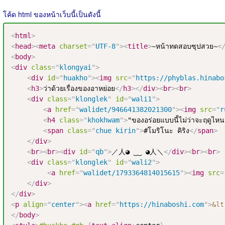
โค้ด html ของหน้าเว็บนี้เป็นดังนี้
<
html
>
<
head
>
<
meta
charset
=
"
UTF-8
"
>
<
title
>
~หน้าทดสอบซุปสวย~
<
<
body
>
<
div
class
=
"
klongyai
"
>
<
div
id
=
"
huakho
"
>
<
img
src
=
"
https://phyblas.hinabo
<
h3
>
ว่าด้วยเรื่องของอาหย่อย
</
h3
>
</
div
>
<
br
>
<
br
>
<
div
class
=
"
klonglek
"
id
=
"
wali1
"
>
<
a
href
=
"
walidet/946641382021300
"
>
<
img
src
=
"
r
<
h4
class
=
"
khokhwam
"
>
"ของอร่อยแบบนี้ไม่ว่าจะฤดูไหนม
<
span
class
=
"
chue kirin
"
>
#โมริโนะ คิริง
</
span
>
</
div
>
<
br
>
<
br
>
<
div
id
=
"
qb
"
>
／人◕ ‿‿ ◕人＼
</
div
>
<
br
>
<
br
>
<
div
class
=
"
klonglek
"
id
=
"
wali2
"
>
<
a
href
=
"
walidet/1793364814015615
"
>
<
img
src
=
</
div
>
</
div
>
<
p
align
=
"
center
"
>
<
a
href
=
"
https://hinaboshi.com
"
>
&lt
</
body
>