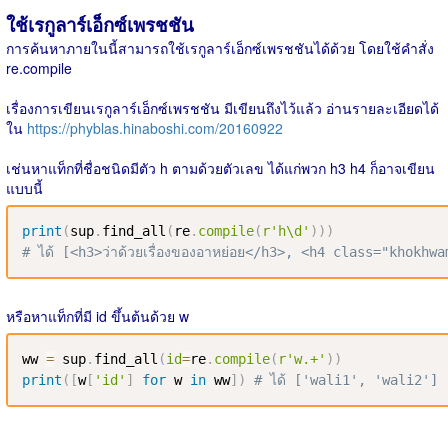
ใช้เรกูลาร์เอ็กซ์เพรชชัน
การค้นหาภายในนี้สามารถใช้เรกูลาร์เอ็กซ์เพรชชันได้ด้วย โดยใช้คำสั่ง
re.compile
เรื่องการเขียนเรกูลาร์เอ็กซ์เพรชชัน มีเขียนถึงไว้แล้ว อ่านรายละเอียดได้
ใน
https://phyblas.hinaboshi.com/20160922
เช่นหาแท็กที่ชื่อชนิดมีตัว h ตามด้วยตัวเลข ได้แก่พวก h3 h4 ก็อาจเขียน
แบบนี้
print
(
sup
.
find_all
(
re
.
compile
(
r'h\d'
)
)
)
# ได้ [<h3>ว่าด้วยเรื่องของอาหย่อย</h3>, <h4 class="khokhwam">
หรือหาแท็กที่มี id ขึ้นต้นด้วย w
ww 
=
 sup
.
find_all
(
id
=
re
.
compile
(
r'w.+'
)
)
print
(
[
w
[
'id'
]
for
 w 
in
 ww
]
)
# ได้ ['wali1', 'wali2']