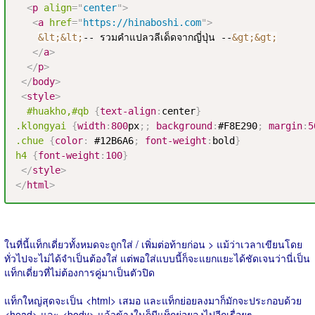
<
p
align
=
"
center
"
>
<
a
href
=
"
https://hinaboshi.com
"
>
&lt;
&lt;
-- รวมคำแปลวลีเด็ดจากญี่ปุ่น --
&gt;
&gt;
</
a
>
</
p
>
</
body
>
<
style
>
#huakho
,
#qb
{
text-align
:
center
}
.klongyai
{
width
:
800
px
;
;
background
:
#F8E290
;
margin
:
5
.chue
{
color
:
#12B6A6
;
font-weight
:
bold
}
h4
{
font-weight
:
100
}
</
style
>
</
html
>
ในที่นี้แท็กเดี่ยวทั้งหมดจะถูกใส่ / เพิ่มต่อท้ายก่อน > แม้ว่าเวลาเขียนโดย
ทั่วไปจะไม่ได้จำเป็นต้องใส่ แต่พอใส่แบบนี้ก็จะแยกแยะได้ชัดเจนว่านี่เป็น
แท็กเดี่ยวที่ไม่ต้องการคู่มาเป็นตัวปิด
แท็กใหญ่สุดจะเป็น <html> เสมอ และแท็กย่อยลงมาก็มักจะประกอบด้วย
<head> และ <body> แล้วข้างในก็มีแท็กย่อยลงไปอีกเรื่อยๆ