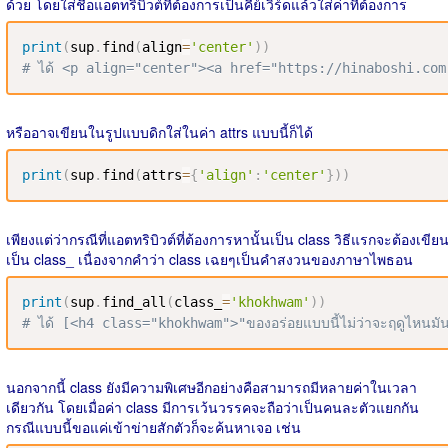
ด้วย โดยใส่ชื่อแอตทริบิวต์ที่ต้องการเป็นคีย์เวิร์ดแล้วใส่ค่าที่ต้องการ
print
(
sup
.
find
(
align
=
'center'
)
)
# ได้ <p align="center"><a href="https://hinaboshi.com">
หรืออาจเขียนในรูปแบบดิกใส่ในค่า attrs แบบนี้ก็ได้
print
(
sup
.
find
(
attrs
=
{
'align'
:
'center'
}
)
)
เพียงแต่ว่ากรณีที่แอตทริบิวต์ที่ต้องการหานั้นเป็น class วิธีแรกจะต้องเขีย
เป็น class_ เนื่องจากคำว่า class เฉยๆเป็นคำสงวนของภาษาไพธอน
print
(
sup
.
find_all
(
class_
=
'khokhwam'
)
)
# ได้ [<h4 class="khokhwam">"ของอร่อยแบบนี้ไม่ว่าจะฤดูไหนมันก็
นอกจากนี้ class ยังมีความพิเศษอีกอย่างคือสามารถมีหลายค่าในเวลา
เดียวกัน โดยเมื่อค่า class มีการเว้นวรรคจะถือว่าเป็นคนละตัวแยกกัน
กรณีแบบนี้ขอแค่เข้าข่ายสักตัวก็จะค้นหาเจอ เช่น