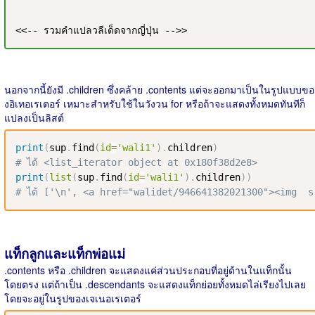
<<-- รวมคำแปลวลีเด็ดจากญี่ปุ่น --
>>
นอกจากนี้ยังมี .children ซึ่งคล้าย .contents แต่จะออกมาเป็นในรูปแบบขอ
งอิเทอเรเตอร์ เหมาะสำหรับใช้ในวังวน for หรือถ้าจะแสดงทั้งหมดทันทีก็
แปลงเป็นลิสต์
print
(
sup
.
find
(
id
=
'wali1'
)
.
children
)
# ได้ <list_iterator object at 0x180f38d2e8>
print
(
list
(
sup
.
find
(
id
=
'wali1'
)
.
children
)
)
# ได้ ['\n', <a href="walidet/946641382021300"><img  src
แท็กลูกและแท็กพ่อแม่
.contents หรือ .children จะแสดงแค่ส่วนประกอบที่อยู่ด้านในแท็กนั้น
โดยตรง แต่ถ้าเป็น .descendants จะแสดงแท็กย่อยทั้งหมดไล่เรียงไปเลย
โดยจะอยู่ในรูปของเจเนอเรเตอร์