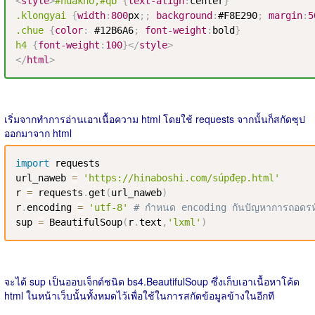
<
style
>
#huakho
,
#qb
{
text-align
:
center
}
.klongyai
{
width
:
800
px
;
;
background
:
#F8E290
;
margin
:
5
.chue
{
color
:
#12B6A6
;
font-weight
:
bold
}
h4
{
font-weight
:
100
}
</
style
>
</
html
>
เริ่มจากทำการอ่านเอาเนื้อความ html โดยใช้ requests จากนั้นก็สกัดซุป
ออกมาจาก html
import
 requests

url_naweb 
=
'https://hinaboshi.com/súpđẹp.html'
r 
=
 requests
.
get
(
url_naweb
)
r
.
encoding 
=
'utf-8'
# กำหนด encoding กันปัญหาการถอดรห
sup 
=
 BeautifulSoup
(
r
.
text
,
'lxml'
)
จะได้ sup เป็นออบเจ็กต์ชนิด bs4.BeautifulSoup ซึ่งเก็บเอาเนื้อหาโค้ด
html ในหน้าเว็บนั้นทั้งหมดไว้เพื่อใช้ในการสกัดข้อมูลข้างในอีกที