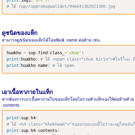
print
(
img1
[
'src'
]
)
# ได้ rup/rupprakopwalidet/946641382021300.jpg
ดูชนิดของแท็ก
สามารถดูชนิดของแท็กได้โดยพิมพ์ .name ต่อท้าย เช่น
huakho 
=
 sup
.
find
(
class_
=
'chue'
)
print
(
huakho
)
# ได้ <span class="chue kirin">#โมริโนะ คิ
print
(
huakho
.
name
)
# ได้ span
เอาเนื้อหาภายในแท็ก
หากต้องการเอาเนื้อหาภายในของแท็กโดยไม่รวมตัวแท็กเองให้ต่อท้ายด้วย
.contents
print
(
sup
.
h4
)
# ได้ <h4 class="khokhwam">"ของอร่อยแบบนี้ไม่ว่าจะฤดูไหนมันก็
print
(
sup
.
h4
.
contents
)