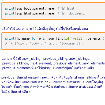
print
(
sup
.
body
.
parent
.
name
)
# ได้ html
print
(
sup
.
html
.
parent
.
name
)
# ได้ [document]
หรือถ้าใช้ .parents จะได้แท็กที่อยู่ขั้นสูงไล่ขึ้นไปเรื่อยๆทั้งหมด
print
(
[
p
.
name 
for
 p 
in
 sup
.
find
(
id
=
'wali1'
)
.
parents
]
)
# ได้ ['div', 'body', 'html', '[document]']
นอกจากนี้ยังมี .next_sibling, .previous_sibling, .next_siblings,
.previous_siblings, .next_element, .previous_element, .next_elements
.previous_elements ที่เอาไว้ดูส่วนประกอบที่อยู่ถัดไปหรือก่อนหน้า
previous_ คือหาตัวก่อนหน้า next_ คือหาตัวที่อยู่ถัดไป กลุ่ม _sibling นั้นจ
หาแท็กที่เป็นชนิดเดียวกัน ส่วนกลุ่ม _element จะหาส่วนประกอบใดๆที่อยู่
ในระดับชั้นเดียวกัน สำหรับพวกที่มี s ต่อท้ายจะเป็นการหาทั้งหมด ส่วนที่
ไม่มี s คือหาตัวเดียว