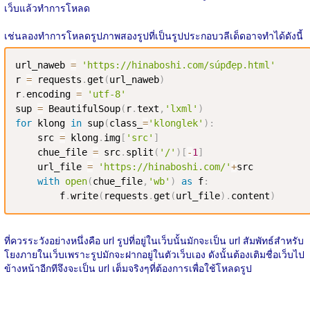
เว็บแล้วทำการโหลด
เช่นลองทำการโหลดรูปภาพสองรูปที่เป็นรูปประกอบวลีเด็ดอาจทำได้ดังนี้
url_naweb 
=
'https://hinaboshi.com/súpđẹp.html'
r 
=
 requests
.
get
(
url_naweb
)
r
.
encoding 
=
'utf-8'
sup 
=
 BeautifulSoup
(
r
.
text
,
'lxml'
)
for
 klong 
in
 sup
(
class_
=
'klonglek'
)
:
    src 
=
 klong
.
img
[
'src'
]
    chue_file 
=
 src
.
split
(
'/'
)
[
-
1
]
    url_file 
=
'https://hinaboshi.com/'
+
src

with
open
(
chue_file
,
'wb'
)
as
 f
:
        f
.
write
(
requests
.
get
(
url_file
)
.
content
)
ที่ควรระวังอย่างหนึ่งคือ url รูปที่อยู่ในเว็บนั้นมักจะเป็น url สัมพัทธ์สำหรับ
โยงภายในเว็บเพราะรูปมักจะฝากอยู่ในตัวเว็บเอง ดังนั้นต้องเติมชื่อเว็บไป
ข้างหน้าอีกทีจึงจะเป็น url เต็มจริงๆที่ต้องการเพื่อใช้โหลดรูป