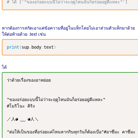
# ได้ ['"ของอร่อยแบบนี้ไม่ว่าจะฤดูไหนมันก็อร่อยอยู่ดีแหละ"']
หากต้องการสกัดเอาแค่ข้อความที่อยู่ในแท็กโดยไม่เอาส่วนตัวแท็กมาด้วย
ให้ต่อท้ายด้วย .text เช่น
print
(
sup
.
body
.
text
)
ได้
ว่าด้วยเรื่องของอาหย่อย

"ของอร่อยแบบนี้ไม่ว่าจะฤดูไหนมันก็อร่อยอยู่ดีแหละ"

#โมริโนะ คิริง

／人◕ ‿‿ ◕人＼

"ต่อให้เป็นของที่อร่อยแค่ไหนหากกินทุกวันก็ต้องเบื่อ"#อาซึมะ คาซึมะ
