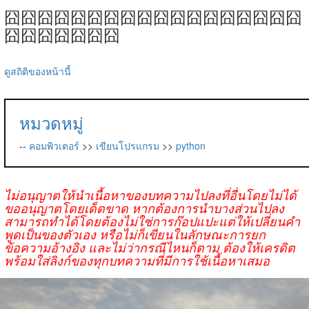
囧囧囧囧囧囧囧囧囧囧囧囧囧囧囧囧囧囧
囧囧囧囧囧囧囧
ดูสถิติของหน้านี้
หมวดหมู่
--
คอมพิวเตอร์
>>
เขียนโปรแกรม
>>
python
ไม่อนุญาตให้นำเนื้อหาของบทความไปลงที่อื่นโดยไม่ได้
ขออนุญาตโดยเด็ดขาด หากต้องการนำบางส่วนไปลง
สามารถทำได้โดยต้องไม่ใช่การก๊อปแปะแต่ให้เปลี่ยนคำ
พูดเป็นของตัวเอง หรือไม่ก็เขียนในลักษณะการยก
ข้อความอ้างอิง และไม่ว่ากรณีไหนก็ตาม ต้องให้เครดิต
พร้อมใส่ลิงก์ของทุกบทความที่มีการใช้เนื้อหาเสมอ