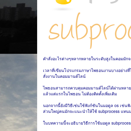
คำสั่งอะไรต่างๆหลากหลายในระดับสูงในคอมมักจ
เวลาที่เขียนโปรแกรมภาษาไพธอนงานบางอย่างที่ไม่
สั่งงานในคอมมานด์ไลน์
ไพธอนสามารถควบคุมคอมมานด์ไลน์ได้ผ่านหลายวิธี หนึ
แล้วแต่แรกในไพธอน ไม่ต้องติดตั้งเพิ่มเติม
นอกจากนี้ยังมีวิธีเช่นใช้ฟังก์ชันในมอดูล os เช่นฟั
ส่วนใหญ่คนมักจะแนะนำให้ใช้ subprocess แทนม
ในบทความนี้จะอธิบายวิธีการใช้มอดูล subprocess 