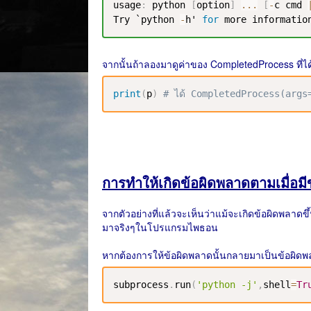
usage
:
 python 
[
option
]
...
[
-
c cmd 
Try
 `python 
-
h' 
for
 more informatio
จากนั้นถ้าลองมาดูค่าของ CompletedProcess ที่ได้
print
(
p
)
# ได้ CompletedProcess(args
การทำให้เกิดข้อผิดพลาดตามเมื่อมี
จากตัวอย่างที่แล้วจะเห็นว่าแม้จะเกิดข้อผิดพลาด
มาจริงๆในโปรแกรมไพธอน
หากต้องการให้ข้อผิดพลาดนั้นกลายมาเป็นข้อผิดพล
subprocess
.
run
(
'python -j'
,
shell
=
Tr