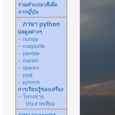
รวมคำแปลวลีเด็ด
จากญี่ปุ่น
ภาษา python
มอดูลต่างๆ
-- numpy
-- matplotlib
-- pandas
-- manim
-- opencv
-- pyqt
-- pytorch
การเรียนรู้ของเครื่อง
-- โครงข่าย
ประสาทเทียม
ภาษา javascript