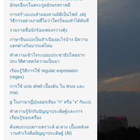
อักษรอื่นๆในตระกูลอักษรพราหมี
การสร้างแบบจำลองสามมิติเป็นไฟล์ .obj
วิธีการอย่างง่ายที่ไม่ว่าใครก็ลองทำได้ทันที
รวมรายชื่อนักร้องเพลงกวางตุ้ง
ภาษาจีนแบ่งเป็นสำเนียงอะไรบ้าง มีความ
แตกต่างกันมากแค่ไหน
ทำความเข้าใจระบอบประชาธิปไตยจาก
ประวัติศาสตร์ความเป็นมา
เรียนรู้วิธีการใช้ regular expression
(regex)
การใช้ unix shell เบื้องต้น ใน linux และ
mac
g ในภาษาญี่ปุ่นออกเสียง "ก" หรือ "ง" กันแน่
ทำความรู้จักกับปัญญาประดิษฐ์และการ
เรียนรู้ของเครื่อง
ค้นพบระบบดาวเคราะห์ ๘ ดวง เบื้องหลังค
วามสำเร็จคือปัญญาประดิษฐ์ (AI)