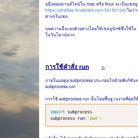
อนึ่งคอมมานด์ไลน์ใน mac หรือ linux จะเป็นเชลย
https://phyblas.hinaboshi.com/20190124
) ไม่ว่
ต่างๆในเชล
บทความนี้จะยกตัวอย่างโดยใช้เชลลูนิกซ์ซึ่งใช้ใน
ในวินโดวน์มาก
การใช้คำสั่ง run
介
ภายในมอดูล subprocess ประกอบไปด้วยฟังก์ชันหลาย
subprocess.run
การใช้ subprocess.run นั้นโดยพื้นฐานง่ายที่สุดก็คื
import
 subprocess

subprocess
.
run
(
'pwd'
)