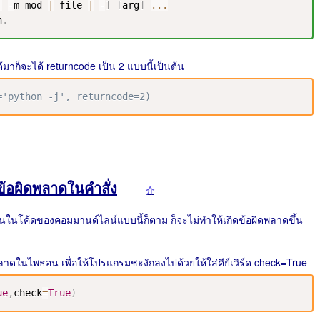
|
-
m mod 
|
 file 
|
-
]
[
arg
]
...
n
.
มาก็จะได้ returncode เป็น 2 แบบนี้เป็นต้น
='python -j', returncode=2)
ข้อผิดพลาดในคำสั่ง
介
ขึ้นในโค้ดของคอมมานด์ไลน์แบบนี้ก็ตาม ก็จะไม่ทำให้เกิดข้อผิดพลาดขึ้น
าดในไพธอน เพื่อให้โปรแกรมชะงักลงไปด้วยให้ใส่คีย์เวิร์ด check=True
ue
,
check
=
True
)