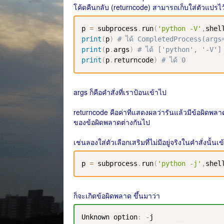
โค้ดคืนกลับ (returncode) สามารถเก็บใส่ตัวแปรไว้
p 
=
 subprocess
.
run
(
'python -V'
,
shel
print
(
p
)
# ได้ CompletedProcess(args
print
(
p
.
args
)
# ได้ ['python', '-V']
print
(
p
.
returncode
)
# ได้ 0
args ก็คือคำสั่งที่เราป้อนเข้าไป
returncode คือค่าที่แสดงผลว่ารันแล้วมีข้อผิดพลา
ของข้อผิดพลาดต่างกันไป
เช่นลองใส่ตัวเลือกเสริมที่ไม่มีอยู่จริงในคำสั่งนั้นเ
p 
=
 subprocess
.
run
(
'python -j'
,
shel
ก็จะเกิดข้อผิดพลาด ขึ้นมาว่า
Unknown
 option
:
-
j
