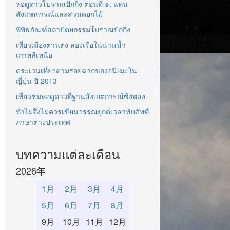
หอดูดาวโบราณปักกิ่ง ตอนที่ ๑: แท่น
สังเกตการณ์และสวนดอกไม้
พิพิธภัณฑ์สถาปัตยกรรมโบราณปักกิ่ง
เที่ยวเมืองตานตง ล่องเรือในน่านน้ำ
เกาหลีเหนือ
ตระเวนเที่ยวตามรอยฉากของอนิเมะใน
ญี่ปุ่น ปี 2013
เที่ยวชมหอดูดาวที่ฐานสังเกตการณ์ซิงหลง
ทำไมจึงไม่ควรเขียนวรรณยุกต์เวลาทับศัพท์
ภาษาต่างประเทศ
บทความแต่ละเดือน
2026年
1月
2月
3月
4月
5月
6月
7月
8月
9月
10月
11月
12月