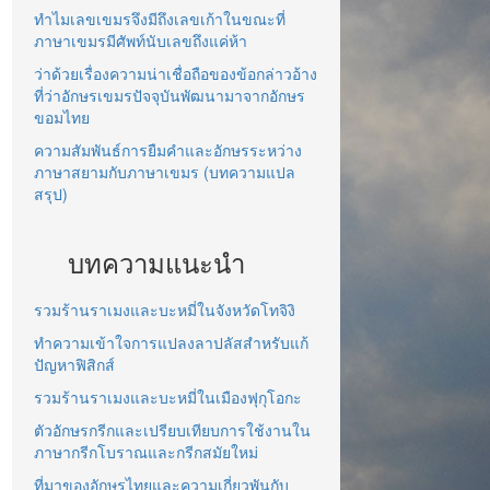
ทำไมเลขเขมรจึงมีถึงเลขเก้าในขณะที่
ภาษาเขมรมีศัพท์นับเลขถึงแค่ห้า
ว่าด้วยเรื่องความน่าเชื่อถือของข้อกล่าวอ้าง
ที่ว่าอักษรเขมรปัจจุบันพัฒนามาจากอักษร
ขอมไทย
ความสัมพันธ์การยืมคำและอักษรระหว่าง
ภาษาสยามกับภาษาเขมร (บทความแปล
สรุป)
บทความแนะนำ
รวมร้านราเมงและบะหมี่ในจังหวัดโทจิงิ
ทำความเข้าใจการแปลงลาปลัสสำหรับแก้
ปัญหาฟิสิกส์
รวมร้านราเมงและบะหมี่ในเมืองฟุกุโอกะ
ตัวอักษรกรีกและเปรียบเทียบการใช้งานใน
ภาษากรีกโบราณและกรีกสมัยใหม่
ที่มาของอักษรไทยและความเกี่ยวพันกับ