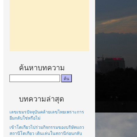
ython -V': 'python -V'
ค้นหาบทความ
บทความล่าสุด
เลขเขมรปัจจุบันคล้ายเลขไทยเพราะการ
ยืมกลับใช่หรือไม่
เข้าโตเกียวไปร่วมกิจกรรมของบริษัทแถว
สถานีโตเกียว เดินเล่นในสถานีก่อนกลับ