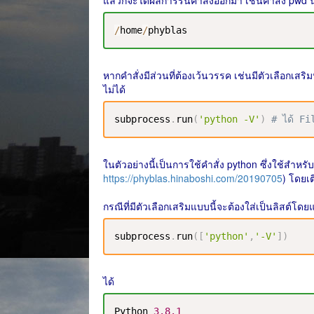
แล้วก็จะได้ผลการรันคำสั่งออกมา เช่นคำสั่ง pwd นี
/
home
/
phyblas
หากคำสั่งมีส่วนที่ต้องเว้นวรรค เช่นมีตัวเลือกเสริมห
ไม่ได้
subprocess
.
run
(
'python -V'
)
# ได้ F
ในตัวอย่างนี้เป็นการใช้คำสั่ง python ซึ่งใช้สำ
https://phyblas.hinaboshi.com/20190705
) โดยเต
กรณีที่มีตัวเลือกเสริมแบบนี้จะต้องใส่เป็นลิสต์
subprocess
.
run
(
[
'python'
,
'-V'
]
)
ได้
Python
3.8
.1