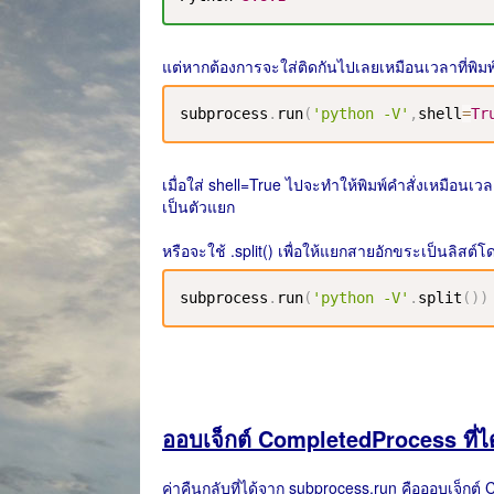
แต่หากต้องการจะใส่ติดกันไปเลยเหมือนเวลาที่พิมพ์
subprocess
.
run
(
'python -V'
,
shell
=
Tr
เมื่อใส่ shell=True ไปจะทำให้พิมพ์คำสั่งเหมือน
เป็นตัวแยก
หรือจะใช้ .split() เพื่อให้แยกสายอักขระเป็นลิสต์โ
subprocess
.
run
(
'python -V'
.
split
(
)
)
ออบเจ็กต์ CompletedProcess ที่ไ
ค่าคืนกลับที่ได้จาก subprocess.run คือออบเจ็กต์ 