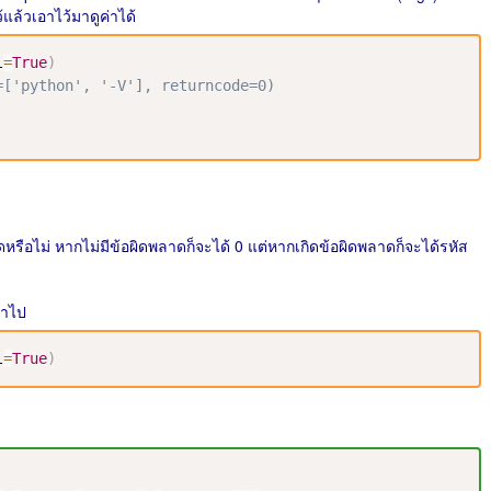
แล้วเอาไว้มาดูค่าได้
l
=
True
)
=['python', '-V'], returncode=0)
ดหรือไม่ หากไม่มีข้อผิดพลาดก็จะได้ 0 แต่หากเกิดข้อผิดพลาดก็จะได้รหัส
ข้าไป
l
=
True
)