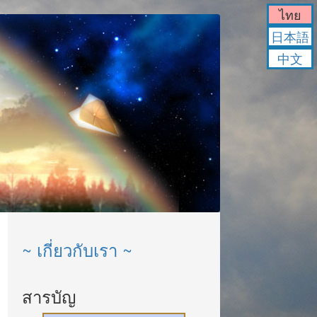
ไทย
日本語
中文
~ เกี่ยวกับเรา ~
สารบัญ