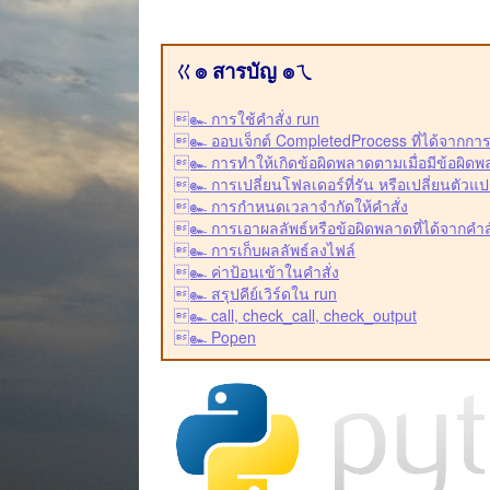
ㄍ๏ สารบัญ ๏ㄟ
๛ การใช้คำสั่ง run
๛ ออบเจ็กต์ CompletedProcess ที่ได้จากการ
๛ การทำให้เกิดข้อผิดพลาดตามเมื่อมีข้อผิดพ
๛ การเปลี่ยนโฟลเดอร์ที่รัน หรือเปลี่ยนตัว
๛ การกำหนดเวลาจำกัดให้คำสั่ง
๛ การเอาผลลัพธ์หรือข้อผิดพลาดที่ได้จากคำสั
๛ การเก็บผลลัพธ์ลงไฟล์
๛ ค่าป้อนเข้าในคำสั่ง
๛ สรุปคีย์เวิร์ดใน run
๛ call, check_call, check_output
๛ Popen