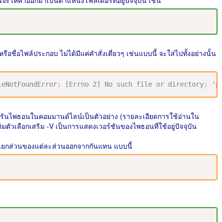
้จะให้ค้าออกมาเป็นตำแหน่งโฟลเดอร์ที่อยู่ปัจจุบัน เช่น
รือชื่อไฟล์ประกอบ ไม่ได้มีแค่คำสั่งเดี่ยวๆ เช่นแบบนี้ จะใส่ไปทั้งอย่างนั้น
ileNotFoundError: [Errno 2] No such file or directory: 'p
หรับรันไพธอนในคอมมานด์ไลน์เป็นตัวอย่าง (รายละเอียดการใช้อ่านใน
ิมตัวเลือกเสริม -V เป็นการแสดงเวอร์ชันของไพธอนที่ใช้อยู่ปัจจุบัน
โดยแยกส่วนของแต่ละส่วนออกจากกันแทน แบบนี้