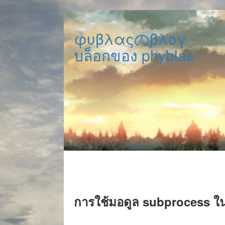
φυβλαςのβλογ
บล็อกของ phyblas
การใช้มอดูล subprocess ใน 