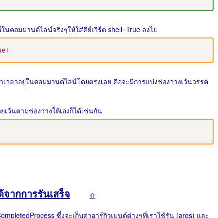
ในคอมมานด์ไลน์จริงๆให้ใส่คีย์เวิร์​ด shell=True ลงไป
ue
)
เวลาเวลาอยู่ในคอมมานด์ไลน์โดยตรงเลย คือจะมีการแบ่งช่องว่างเว้นวรรค
ดยเว้นตามช่องว่างให้เองก็ได้เช่นกัน
ด้จากการรันเสร็จ
介
CompletedProcess ซึ่งจะเก็บค่าอาร์กิวเมนต์ต่างๆที่เราใช้รัน (args) และ