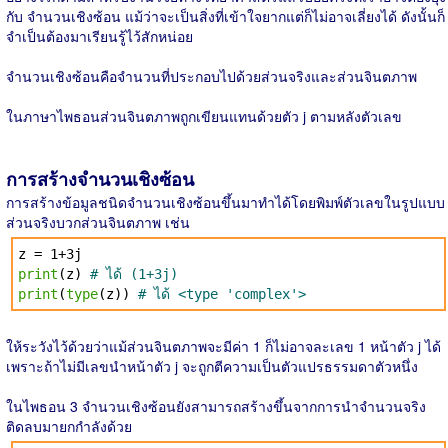
กับ จำนวนเชิงซ้อน แม้ว่าจะเป็นสิ่งที่เข้าใจยากแต่ก็ไม่อาจเลี่ยงได้ ดังนั้นก็
จำเป็นต้องมาเรียนรู้ไว้สักหน่อย
จำนวนเชิงซ้อนคือจำนวนที่ประกอบไปด้วยส่วนจริงและส่วนจินตภาพ
ในภาษาไพธอนส่วนจินตภาพถูกเขียนแทนด้วยตัว j ตามหลังตัวเลข
การสร้างจำนวนเชิงซ้อน
การสร้างข้อมูลชนิดจำนวนเชิงซ้อนขึ้นมาทำได้โดยพิมพ์ตัวเลขในรูปแบบ
ส่วนจริงบวกส่วนจินตภาพ เช่น
z = 1+3j
print
(z)
# ได้ (1+3j)
print
(
type
(z))
# ได้ <type 'complex'>
ให้ระวังไว้ด้วยว่าแม้ส่วนจินตภาพจะมีค่า 1 ก็ไม่อาจละเลข 1 หน้าตัว j ได้
เพราะถ้าไม่มีเลขนำหน้าตัว j จะถูกตีความเป็นตัวแปรธรรมดาตัวหนึ่ง
ในไพธอน 3 จำนวนเชิงซ้อนยังสามารถสร้างขึ้นจากการนำจำนวนจริง
ติดลบมายกกำลังด้วย