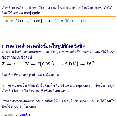
สำหรับการสังยุค (การกลับค่าความเป็นบวกลบของส่วนจินตภาพ) ทำได้
โดยใช้เมธอด conjugate
print
((1+13j).conjugate())
# ได้ (1-13j)
การแสดงจำนวนเชิงซ้อนในรูปพิกัดเชิงขั้ว
จำนวนเชิงซ้อนนอกจากจะแสดงในรูป x+yi แล้วยังสามารถแสดงได้ในรูป
ของพิกัดเชิงขั้วดังนี้
โดยที่ r คือค่าสัมบูรณ์และ θ คือมุมเฟส
การจะแปลงเป็นพิกัดเชิงชั้วต้องใช้ฟังก์ชันจากมอดูล cmath ซึ่งเป็นมอดูล
สำหรับจัดการกับจำนวนเชิงซ้อนโดยเฉพาะ
เราสามารถแปลงจำนวนเชิงซ้อนให้เขียนอยู่ในรูปของ r และ θ ได้โดยใช้
ฟังก์ชัน polar ใน cmath
import
cmath