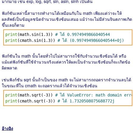
มากมาย เช่น exp, log, sqrt, sin, asin, sinh เป็นต้น
ฟังก์ชันเหล่านี้สามารถทำงานได้เหมือนกับใน math เพียงแต่ว่าจะให้
ผลลัพธ์เป็นข้อมูลชนิดจำนวนเชิงซ้อนเสมอ แม้ว่าจะไม่มีส่วนจินตภาพเกิด
ขึ้นเลยก็ตาม
print
(math.sin(1.3))
# ได้ 0.9974949866040544
print
(cmath.sin(1.3))
# ได้ (0.9974949866040544+0j)
ฟังก์ชันใน math นั้นโดยทั่วไปไม่สามารถใช้กับจำนวนเชิงซ้อนได้ หรือ
แม้แต่ฟังก์ชันที่ใช้จำนวนจริงแต่ควรให้ผลเป็นจำนวนเชิงซ้อนก็จะเกิดข้อ
ผิดพลาด
เช่นฟังก์ชัน sqrt นั้นถ้าเป็นของ math จะไม่สามารถถอดรากจำนวนลบได้
ในขณะที่ใน cmath จะถอดรากแล้วได้จำนวนเชิงซ้อน
print
(math.sqrt(-3))
# ได้ ValueError: math domain err
print
(cmath.sqrt(-3))
# ได้ 1.7320508075688772j
อ้างอิง