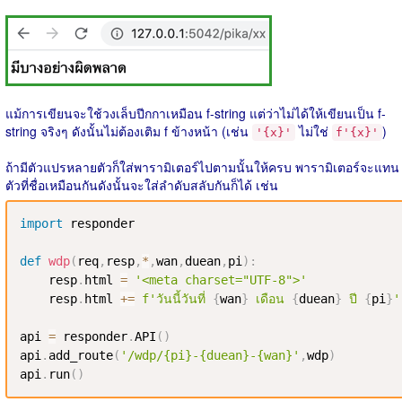
แม้การเขียนจะใช้วงเล็บปีกกาเหมือน f-string แต่ว่าไม่ได้ให้เขียนเป็น f-
string จริงๆ ดังนั้นไม่ต้องเติม f ข้างหน้า (เช่น
ไม่ใช่
)
'{x}'
f'{x}'
ถ้ามีตัวแปรหลายตัวก็ใส่พารามิเตอร์ไปตามนั้นให้ครบ พารามิเตอร์จะแทน
ตัวที่ชื่อเหมือนกันดังนั้นจะใส่ลำดับสลับกันก็ได้ เช่น
import
 responder

def
wdp
(
req
,
resp
,
*
,
wan
,
duean
,
pi
)
:
    resp
.
html 
=
'<meta charset="UTF-8">'
    resp
.
html 
+=
f'วันนี้วันที่ 
{
wan
}
 เดือน 
{
duean
}
 ปี 
{
pi
}
'
api 
=
 responder
.
API
(
)
api
.
add_route
(
'/wdp/{pi}-{duean}-{wan}'
,
wdp
)
api
.
run
(
)