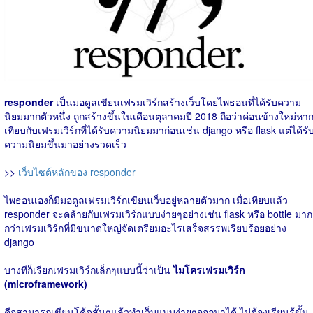
responder
เป็นมอดูลเขียนเฟรมเวิร์กสร้างเว็บโดยไพธอนที่ได้รับความ
นิยมมากตัวหนึ่ง ถูกสร้างขึ้นในเดือนตุลาคมปี 2018 ถือว่าค่อนข้างใหม่หา
เทียบกับเฟรมเวิร์กที่ได้รับความนิยมมาก่อนเช่น django หรือ flask แต่ได้รั
ความนิยมขึ้นมาอย่างรวดเร็ว
>>
เว็บไซต์หลักของ responder
ไพธอนเองก็มีมอดูลเฟรมเวิร์กเขียนเว็บอยู่หลายตัวมาก เมื่อเทียบแล้ว
responder จะคล้ายกับเฟรมเวิร์กแบบง่ายๆอย่างเช่น flask หรือ bottle มาก
กว่าเฟรมเวิร์กที่มีขนาดใหญ่จัดเตรียมอะไรเสร็จสรรพเรียบร้อยอย่าง
django
บางทีก็เรียกเฟรมเวิร์กเล็กๆแบบนี้ว่าเป็น
ไมโครเฟรมเวิร์ก
(microframework)
คือสามารถเขียนโค้ดสั้นๆแล้วทำเว็บแบบง่ายๆออกมาได้ ไม่ต้องเรียนรู้ขั้น