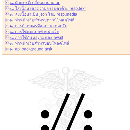
๛ ตัวแปรที่เปลี่ยนค่าตาม url
๛ ใส่เนื้อหาข้อความธรรมดาด้วย resp.text
๛ ลงเนื้อหาเป็น json โดย resp.media
๛ ทำหน้าเว็บสำหรับดาวน์โหลดไฟล์
๛ การกำหนดรหัสสถานะตอบรับ
๛ การใช้แม่แบบทำหน้าเว็บ
๛ การใช้กับ async และ await
๛ ทำหน้าเว็บสำหรับอัปโหลดไฟล์
๛ api.background.task