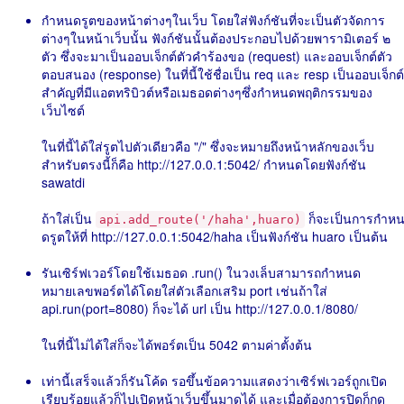
กำหนดรูตของหน้าต่างๆในเว็บ โดยใส่ฟังก์ชันที่จะเป็นตัวจัดการ
ต่างๆในหน้าเว็บนั้น ฟังก์ชันนั้นต้องประกอบไปด้วยพารามิเตอร์ ๒​
ตัว ซึ่งจะมาเป็นออบเจ็กต์ตัวคำร้องขอ (request) และออบเจ็กต์ตัว
ตอบสนอง (response) ในที่นี้ใช้ชื่อเป็น req และ resp เป็นออบเจ็กต์
สำคัญที่มีแอตทริบิวต์หรือเมธอดต่างๆซึ่งกำหนดพฤติกรรมของ
เว็บไซต์
ในที่นี้ได้ใส่รูตไปตัวเดียวคือ "/" ซึ่งจะหมายถึงหน้าหลักของเว็บ
สำหรับตรงนี้ก็คือ http://127.0.0.1:5042/ กำหนดโดยฟังก์ชัน
sawatdi
ถ้าใส่เป็น
ก็จะเป็นการกำห
api.add_route('/haha',huaro)
ดรูตให้ที่ http://127.0.0.1:5042/haha เป็นฟังก์ชัน huaro เป็นต้น
รันเซิร์ฟเวอร์โดยใช้เมธอด .run() ในวงเล็บสามารถกำหนด
หมายเลขพอร์ตได้โดยใส่ตัวเลือกเสริม port เช่นถ้าใส่
api.run(port=8080) ก็จะได้ url เป็น http://127.0.0.1/8080/
ในที่นี้ไม่ได้ใส่ก็จะได้พอร์ตเป็น 5042 ตามค่าตั้งต้น
เท่านี้เสร็จแล้วก็รันโค้ด รอขึ้นข้อความแสดงว่าเซิร์ฟเวอร์ถูกเปิด
เรียบร้อยแล้วก็ไปเปิดหน้าเว็บขึ้นมาดูได้ และเมื่อต้องการปิดก็กด