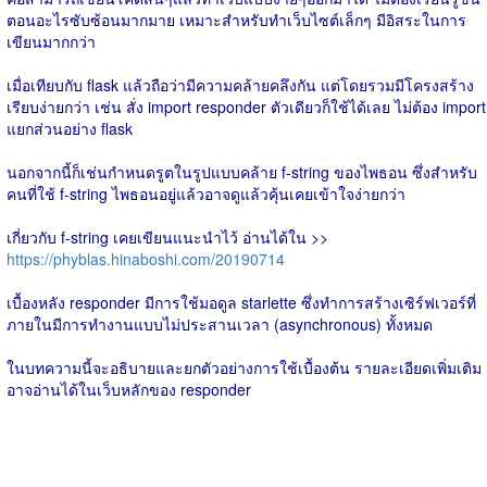
ตอนอะไรซับซ้อนมากมาย เหมาะสำหรับทำเว็บไซต์เล็กๆ มีอิสระในการ
เขียนมากกว่า
เมื่อเทียบกับ flask แล้วถือว่ามีความคล้ายคลึงกัน แต่โดยรวมมีโครงสร้าง
เรียบง่ายกว่า เช่น สั่ง import responder ตัวเดียวก็ใช้ได้เลย ไม่ต้อง import
แยกส่วนอย่าง flask
นอกจากนี้ก็เช่นกำหนดรูตในรูปแบบคล้าย f-string ของไพธอน ซึ่งสำหรับ
คนที่ใช้ f-string ไพธอนอยู่แล้วอาจดูแล้วคุ้นเคยเข้าใจง่ายกว่า
เกี่ยวกับ f-string เคยเขียนแนะนำไว้ อ่านได้ใน >>
https://phyblas.hinaboshi.com/20190714
เบื้องหลัง responder มีการใช้มอดูล starlette ซึ่งทำการสร้างเซิร์ฟเวอร์ที่
ภายในมีการทำงานแบบไม่ประสานเวลา (asynchronous) ทั้งหมด
ในบทความนี้จะอธิบายและยกตัวอย่างการใช้เบื้องต้น รายละเอียดเพิ่มเติม
อาจอ่านได้ในเว็บหลักของ responder