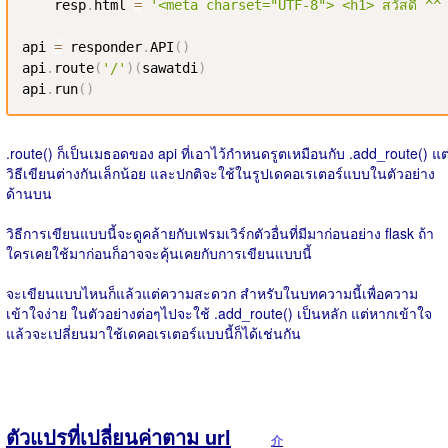
    resp
.
html 
=
'<meta charset="UTF-8"> <h1> สวัสดี ^
api 
=
 responder
.
API
(
)
api
.
route
(
'/'
)
(
sawatdi
)
api
.
run
(
)
.route() ก็เป็นเมธอดของ api ที่เอาไว้กำหนดรูตเหมือนกับ .add_route() แต
วิธีเขียนต่างกันเล็กน้อย และปกติจะใช้ในรูปเดคอเรเตอร์แบบในตัวอย่าง
ด้านบน
วิธีการเขียนแบบนี้จะดูคล้ายกับเฟรมเวิร์กตัวอื่นที่มีมาก่อนอย่าง flask ถ้า
ใครเคยใช้มาก่อนก็อาจจะคุ้นเคยกับการเขียนแบบนี้
จะเขียนแบบไหนก็แล้วแต่ความสะดวก สำหรับในบทความนี้เพื่อความ
เข้าใจง่าย ในตัวอย่างต่อๆไปจะใช้ .add_route() เป็นหลัก แต่หากเข้าใจ
แล้วจะเปลี่ยนมาใช้เดคอเรเตอร์แบบนี้ก็ได้เช่นกัน
ตัวแปรที่เปลี่ยนค่าตาม url
介