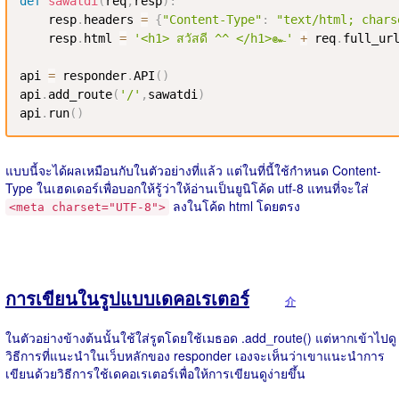
def
sawatdi
(
req
,
resp
)
:
    resp
.
headers 
=
{
"Content-Type"
:
"text/html; chars
    resp
.
html 
=
'<h1> สวัสดี ^^ </h1>๛'
+
 req
.
full_url
api 
=
 responder
.
API
(
)
api
.
add_route
(
'/'
,
sawatdi
)
api
.
run
(
)
แบบนี้จะได้ผลเหมือนกับในตัวอย่างที่แล้ว แต่ในที่นี้ใช้กำหนด Content-
Type ในเฮดเดอร์เพื่อบอกให้รู้ว่าให้อ่านเป็นยูนิโค้ด utf-8 แทนที่จะใส่
ลงในโค้ด html โดยตรง
<meta charset="UTF-8">
การเขียนในรูปแบบเดคอเรเตอร์
介
ในตัวอย่างข้างต้นนั้นใช้ใส่รูตโดยใช้เมธอด .add_route() แต่หากเข้าไปดู
วิธีการที่แนะนำในเว็บหลักของ responder เองจะเห็นว่าเขาแนะนำการ
เขียนด้วยวิธีการใช้เดคอเรเตอร์เพื่อให้การเขียนดูง่ายขึ้น