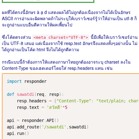
ผลที่ได้ตรงนี้อักษร à ạ đ แสดงผลได้ไม่ถูกต้องเนื่องจากไม่ได้เป็นอักษร
ASCII การอ่านจะผิดพลาดถ้าไม่ระบุให้เบราว์เซอร์รู้ว่าให้อ่านเป็น utf-8 ก็
จะถูกอ่านแบบอื่นตีความให้ผลเพี้ยนไป
ซึ่งโค้ดตรงส่วน
นี้มีเพื่อให้เบราว์เซอร์อ่าน
<meta charset="UTF-8">
เป็น UTF-8 เสมอ แต่เนื่องจากใช้ resp.text อักษรจึงแสดงทั้งๆอย่างนั้น ไม่
ได้ถูกอ่านเป็นโค้ด html จึงไม่ได้ถูกตีความ
กรณีแบบนี้ถ้าต้องการให้แสดงภาษาไทยถูกต้องอาจระบุ charset ลงใน
Content-Type ของเฮดเดอร์โดยใส่ resp.headers แทน เช่น
import
 responder

def
sawatdi
(
req
,
 resp
)
:
    resp
.
headers 
=
{
"Content-Type"
:
"text/plain; char
    resp
.
text 
=
'สวัสดี'
*
5
api 
=
 responder
.
API
(
)
api
.
add_route
(
'/sawatdi'
,
sawatdi
)
api
.
run
(
)