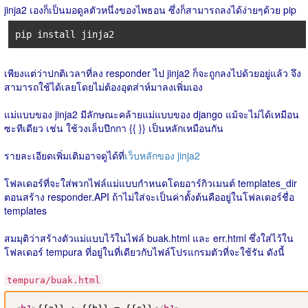
jinja2 เองก็เป็นมอดูลตัวหนึ่งของไพธอน ซึ่งก็สามารถลงได้ง่ายๆด้วย pip
pip install jinja2
เพียงแต่ว่าปกติเวลาที่ลง responder ไป jinja2 ก็จะถูกลงไปด้วยอยู่แล้ว จึง
สามารถใช้ได้เลยโดยไม่ต้องอุตส่าห์มาลงเพิ่มเอง
แม่แบบของ jinja2 มีลักษณะคล้ายแม่แบบของ django แม้จะไม่ได้เหมือน
ซะทีเดียว เช่น ใช้วงเล็บปีกกา {{ }} เป็นหลักเหมือนกัน
รายละเอียดเพิ่มเติมอาจดูได้ที่
เว็บหลักของ jinja2
โฟลเดอร์ที่จะใส่พวกไฟล์แม่แบบกำหนดโดยอาร์กิวเมนต์ templates_dir
ตอนสร้าง responder.API ถ้าไม่ใส่จะเป็นค่าตั้งต้นคืออยู่ในโฟลเดอร์ชื่อ
templates
สมมุติว่าสร้างตัวแม่แบบไว้ในไฟล์ buak.html และ err.html ซึ่งใส่ไว้ใน
โฟลเดอร์ tempura ที่อยู่ในที่เดียวกับไฟล์โปรแกรมตัวที่จะใช้รัน ดังนี้
tempura/buak.html