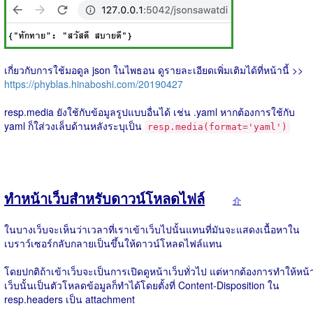
เกี่ยวกับการใช้มอดูล json ในไพธอน ดูรายละเอียดเพิ่มเติมได้ที่หน้านี้ >>
https://phyblas.hinaboshi.com/20190427
resp.media ยังใช้กับข้อมูลรูปแบบอื่นได้ เช่น .yaml หากต้องการใช้กับ
yaml ก็ใส่วงเล็บด้านหลังระบุเป็น
resp.media(format='yaml')
ทำหน้าเว็บสำหรับดาวน์โหลดไฟล์
介
ในบางเว็บจะเห็นว่าเวลาที่เราเข้าเว็บไปนั้นแทนที่มันจะแสดงเนื้อหาใน
เบราว์เซอร์กลับกลายเป็นขึ้นให้ดาวน์โหลดไฟล์แทน
โดยปกติถ้าเข้าเว็บจะเป็นการเปิดดูหน้าเว็บทั่วไป แต่หากต้องการทำให้หน้
เว็บนั้นเป็นตัวโหลดข้อมูลก็ทำได้โดยตั้งที่ Content-Disposition ใน
resp.headers เป็น attachment