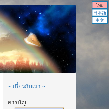
ไทย
日本語
中文
~ เกี่ยวกับเรา ~
สารบัญ