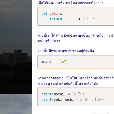
เพื่อให้เห็นภาพชัดขอเริ่มจากการยกตัวอย่าง
def
yaki
(
x
)
:
return
'~~'
+
 x 
+
'~~'
ตรงนี้เราได้สร้างฟังก์ชันง่ายๆขึ้นมาตัวหนึ่ง กา
ขนาบซ้ายขวา
จากนั้นมีตัวแปรสายอักขระอยู่ตัวหนึ่ง
mochi 
=
'โมจิ'
หากนำสายอักขระนี้ไปใส่เป็นอาร์กิวเมนต์ของฟังก์ช
ต่างระหว่างตัวเดิมกับตัวที่ได้จากฟังก์ชัน
print
(
mochi
)
# ได้ โมจิ
print
(
yaki
(
mochi
)
)
# ได้ ~~โมจิ~~