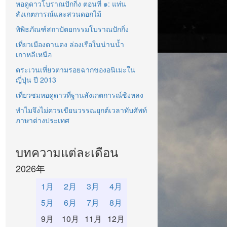
หอดูดาวโบราณปักกิ่ง ตอนที่ ๑: แท่น
สังเกตการณ์และสวนดอกไม้
พิพิธภัณฑ์สถาปัตยกรรมโบราณปักกิ่ง
เที่ยวเมืองตานตง ล่องเรือในน่านน้ำ
เกาหลีเหนือ
ตระเวนเที่ยวตามรอยฉากของอนิเมะใน
ญี่ปุ่น ปี 2013
เที่ยวชมหอดูดาวที่ฐานสังเกตการณ์ซิงหลง
ทำไมจึงไม่ควรเขียนวรรณยุกต์เวลาทับศัพท์
ภาษาต่างประเทศ
บทความแต่ละเดือน
2026年
1月
2月
3月
4月
5月
6月
7月
8月
9月
10月
11月
12月