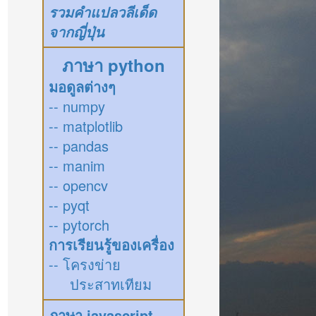
รวมคำแปลวลีเด็ด
จากญี่ปุ่น
ภาษา python
มอดูลต่างๆ
-- numpy
-- matplotlib
-- pandas
-- manim
-- opencv
-- pyqt
-- pytorch
การเรียนรู้ของเครื่อง
-- โครงข่าย
ประสาทเทียม
ภาษา javascript