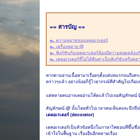
== สารบัญ ==
๛ ความหมายของเดคอเรเตอร์
๛ เครื่องหมาย @
๛ ฟังก์ชันกับเดคอเรเตอร์ต้องมีความสอดคล้องก
๛ เดคอเรเตอร์ที่ไม่ได้คืนค่าเป็นฟังก์ชันหรือคล
หากตามอ่านเนื้อหามาเรื่อยๆตั้งแต่บทแรกจนถึงตรง
คร่าวๆแล้ว อย่างน้อยก็รู้ไวยากรณ์ที่สำคัญไปเกื
แต่หลายคนอาจเคยอ่านโค้ดแล้วไปเจอสัญลักษณ์
สัญลักษณ์ @ นั้นโดยทั่วไปเวลาคนเห็นคงจะนึกถึ
เดคอเรเตอร์ (decorator)
เดคอเรเตอร์เป็นหัวข้อหนึ่งในภาษาไพธอนที่ขึ้นชื่
เข้าใจในพื้นฐาน เรื่องอื่นอีกหลายเรื่อง