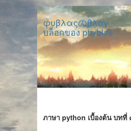
φυβλαςのβλογ
บล็อกของ phyblas
ภาษา python เบื้องต้น บทที่ ๓