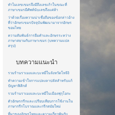
ทำไมเลขเขมรจึงมีถึงเลขเก้าในขณะที่
ภาษาเขมรมีศัพท์นับเลขถึงแค่ห้า
ว่าด้วยเรื่องความน่าเชื่อถือของข้อกล่าวอ้าง
ที่ว่าอักษรเขมรปัจจุบันพัฒนามาจากอักษร
ขอมไทย
ความสัมพันธ์การยืมคำและอักษรระหว่าง
ภาษาสยามกับภาษาเขมร (บทความแปล
สรุป)
บทความแนะนำ
รวมร้านราเมงและบะหมี่ในจังหวัดโทจิงิ
ทำความเข้าใจการแปลงลาปลัสสำหรับแก้
ปัญหาฟิสิกส์
รวมร้านราเมงและบะหมี่ในเมืองฟุกุโอกะ
ตัวอักษรกรีกและเปรียบเทียบการใช้งานใน
ภาษากรีกโบราณและกรีกสมัยใหม่
ที่มาของอักษรไทยและความเกี่ยวพันกับ