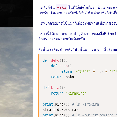
แต่ฟังก์ชัน
ในที่นี้ก็ยังไม่ถือว่าเป็นเดคอ
yaki
เตอร์จะต้องสามารถรับฟังก์ชันได้ แล้วส่งฟังก์ชันท
แต่ที่ยกตัวอย่างนี้ขึ้นมาก็เพื่อจะทบทวนเนื้อหาของ
คราวนี้ได้เวลามาลองเข้าสู่ตัวอย่างของสิ่งที่เรียกว
อักขระธรรมดามาเป็นฟังก์ชัน
ดังนั้นเราต้องสร้างฟังก์ชันขึ้นมาก่อน จากนั้นจึงค
def
deko
(
f
)
:
def
boko
(
)
:
return
'~*@*^*'
+
 f
(
)
+
'*^
return
 boko

def
kira
(
)
:
return
'kirakira'
print
(
kira
(
)
)
# ได้ kirakira
kira 
=
 deko
(
kira
)
print
(
kira
(
)
)
# ได้ ~*@*^*kirakira*^