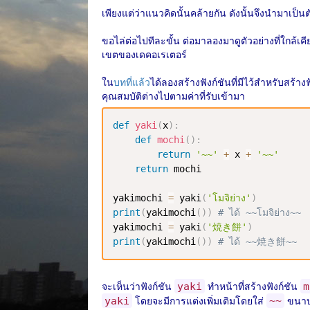
เพียงแต่ว่าแนวคิดนั้นคล้ายกัน ดังนั้นจึงนำมาเป
ขอไล่ต่อไปทีละขั้น ต่อมาลองมาดูตัวอย่างที่ใกล้เคีย
เขตของเดคอเรเตอร์
ใน
บทที่แล้ว
ได้ลองสร้างฟังก์ชันที่มีไว้สำหรับสร้าง
คุณสมบัติต่างไปตามค่าที่รับเข้ามา
def
yaki
(
x
)
:
def
mochi
(
)
:
return
'~~'
+
 x 
+
'~~'
return
 mochi

yakimochi 
=
 yaki
(
'โมจิย่าง'
)
print
(
yakimochi
(
)
)
# ได้ ~~โมจิย่าง~~
yakimochi 
=
 yaki
(
'焼き餅'
)
print
(
yakimochi
(
)
)
# ได้ ~~焼き餅~~
จะเห็นว่าฟังก์ชัน
ทำหน้าที่สร้างฟังก์ชัน
yaki
m
โดยจะมีการแต่งเพิ่มเติมโดยใส่
ขนาบ
yaki
~~