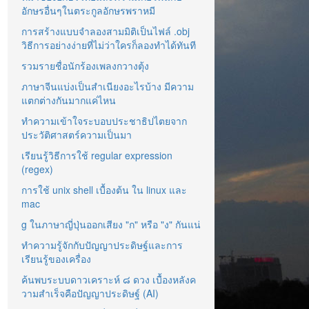
อักษรอื่นๆในตระกูลอักษรพราหมี
การสร้างแบบจำลองสามมิติเป็นไฟล์ .obj
วิธีการอย่างง่ายที่ไม่ว่าใครก็ลองทำได้ทันที
รวมรายชื่อนักร้องเพลงกวางตุ้ง
ภาษาจีนแบ่งเป็นสำเนียงอะไรบ้าง มีความ
แตกต่างกันมากแค่ไหน
ทำความเข้าใจระบอบประชาธิปไตยจาก
ประวัติศาสตร์ความเป็นมา
เรียนรู้วิธีการใช้ regular expression
(regex)
การใช้ unix shell เบื้องต้น ใน linux และ
mac
g ในภาษาญี่ปุ่นออกเสียง "ก" หรือ "ง" กันแน่
ทำความรู้จักกับปัญญาประดิษฐ์และการ
เรียนรู้ของเครื่อง
ค้นพบระบบดาวเคราะห์ ๘ ดวง เบื้องหลังค
วามสำเร็จคือปัญญาประดิษฐ์ (AI)