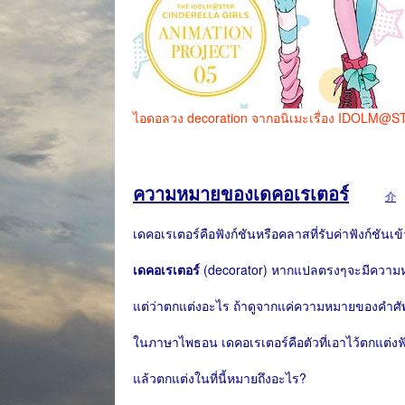
ไอดอลวง decoration จากอนิเมะเรื่อง IDOLM@
ความหมายของเดคอเรเตอร์
介
เดคอเรเตอร์คือฟังก์ชันหรือคลาสที่รับค่าฟังก์ชันเ
เดคอเรเตอร์
(decorator) หากแปลตรงๆจะมีความหมาย
แต่ว่าตกแต่งอะไร ถ้าดูจากแค่ความหมายของคำศัพท
ในภาษาไพธอน เดคอเรเตอร์คือตัวที่เอาไว้ตกแต่งฟ
แล้วตกแต่งในที่นี้หมายถึงอะไร?