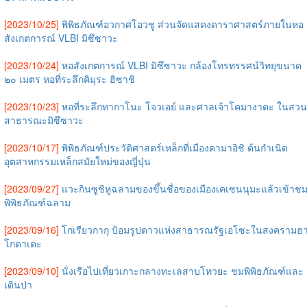
[2023/10/25]
พิพิธภัณฑ์อวกาศโอวชู ส่วนจัดแสดงดาราศาสตร์ภายในหอ
สังเกตการณ์ VLBI มิซึซาวะ
[2023/10/24]
หอสังเกตการณ์ VLBI มิซึซาวะ กล้องโทรทรรศน์วิทยุขนาด
๒๐ เมตร หอที่ระลึกคิมุระ ฮิซาชิ
[2023/10/23]
หอที่ระลึกทากาโนะ โจวเอย์ และศาลเจ้าโคมางาตะ ในสวน
สาธารณะมิซึซาวะ
[2023/10/17]
พิพิธภัณฑ์ประวัติศาสตร์เหล็กที่เมืองคามาอิชิ ต้นกำเนิด
อุตสาหกรรมเหล็กสมัยใหม่ของญี่ปุ่น
[2023/09/27]
แวะกินซูชิหูฉลามของขึ้นชื่อของเมืองเคเซนนุมะแล้วเข้าช
พิพิธภัณฑ์ฉลาม
[2023/09/16]
โกเรียวกากุ ป้อมรูปดาวแห่งสาธารณรัฐเอโซะในสงครามฮ
โกดาเตะ
[2023/09/10]
นั่งเรือไปเที่ยวเกาะกลางทะเลสาบโทวยะ ชมพิพิธภัณฑ์และ
เดินป่า