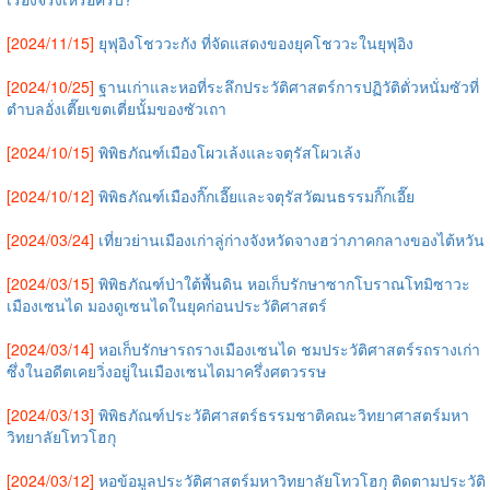
[2024/11/15]
ยุฟุอิงโชววะกัง ที่จัดแสดงของยุคโชววะในยุฟุอิง
[2024/10/25]
ฐานเก่าและหอที่ระลึกประวัติศาสตร์การปฏิวัติตั่วหนั่มซัวที่
ตำบลอั่งเตี๊ยเขตเตี่ยนั้มของซัวเถา
[2024/10/15]
พิพิธภัณฑ์เมืองโผวเล้งและจตุรัสโผวเล้ง
[2024/10/12]
พิพิธภัณฑ์เมืองกิ๊กเอี๊ยและจตุรัสวัฒนธรรมกิ๊กเอี๊ย
[2024/03/24]
เที่ยวย่านเมืองเก่าลู่ก่างจังหวัดจางฮว่าภาคกลางของไต้หวัน
[2024/03/15]
พิพิธภัณฑ์ป่าใต้พื้นดิน หอเก็บรักษาซากโบราณโทมิซาวะ
เมืองเซนได มองดูเซนไดในยุคก่อนประวัติศาสตร์
[2024/03/14]
หอเก็บรักษารถรางเมืองเซนได ชมประวัติศาสตร์รถรางเก่า
ซึ่งในอดีตเคยวิ่งอยู่ในเมืองเซนไดมาครึ่งศตวรรษ
[2024/03/13]
พิพิธภัณฑ์ประวัติศาสตร์ธรรมชาติคณะวิทยาศาสตร์มหา
วิทยาลัยโทวโฮกุ
[2024/03/12]
หอข้อมูลประวัติศาสตร์มหาวิทยาลัยโทวโฮกุ ติดตามประวัติ