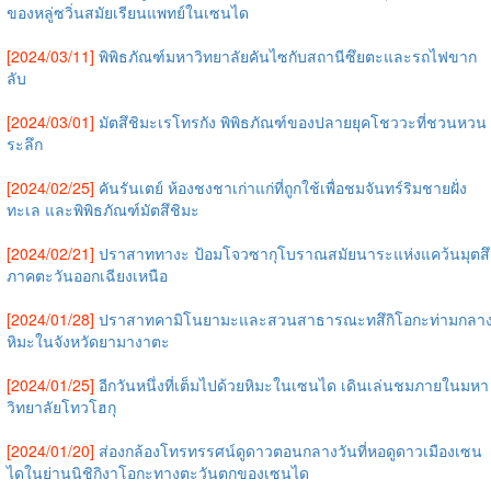
ของหลู่ซวิ่นสมัยเรียนแพทย์ในเซนได
[2024/03/11]
พิพิธภัณฑ์มหาวิทยาลัยคันไซกับสถานีซึยตะและรถไฟขาก
ลับ
[2024/03/01]
มัตสึชิมะเรโทรกัง พิพิธภัณฑ์ของปลายยุคโชววะที่ชวนหวน
ระลึก
[2024/02/25]
คันรันเตย์ ห้องชงชาเก่าแก่ที่ถูกใช้เพื่อชมจันทร์ริมชายฝั่ง
ทะเล และพิพิธภัณฑ์มัตสึชิมะ
[2024/02/21]
ปราสาททางะ ป้อมโจวซากุโบราณสมัยนาระแห่งแคว้นมุตสึ
ภาคตะวันออกเฉียงเหนือ
[2024/01/28]
ปราสาทคามิโนยามะและสวนสาธารณะทสึกิโอกะท่ามกลา
หิมะในจังหวัดยามางาตะ
[2024/01/25]
อีกวันหนึ่งที่เต็มไปด้วยหิมะในเซนได เดินเล่นชมภายในมหา
วิทยาลัยโทวโฮกุ
[2024/01/20]
ส่องกล้องโทรทรรศน์ดูดาวตอนกลางวันที่หอดูดาวเมืองเซน
ไดในย่านนิชิกิงาโอกะทางตะวันตกของเซนได