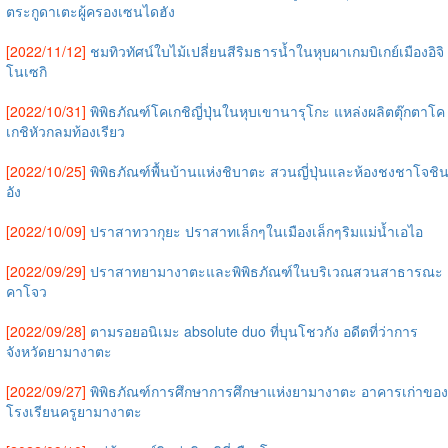
ตระกูดาเตะผู้ครองเซนไดฮัง
[2022/11/12]
ชมทิวทัศน์ใบไม้เปลี่ยนสีริมธารน้ำในหุบผาเกมบิเกย์เมืองอิจิ
โนเซกิ
[2022/10/31]
พิพิธภัณฑ์โคเกชิญี่ปุ่นในหุบเขานารุโกะ แหล่งผลิตตุ๊กตาโค
เกชิหัวกลมท้องเรียว
[2022/10/25]
พิพิธภัณฑ์พื้นบ้านแห่งชิบาตะ สวนญี่ปุ่นและห้องชงชาโจชิ
อัง
[2022/10/09]
ปราสาทวากุยะ ปราสาทเล็กๆในเมืองเล็กๆริมแม่น้ำเอไอ
[2022/09/29]
ปราสาทยามางาตะและพิพิธภัณฑ์ในบริเวณสวนสาธารณะ
คาโจว
[2022/09/28]
ตามรอยอนิเมะ absolute duo ที่บุนโชวกัง อดีตที่ว่าการ
จังหวัดยามางาตะ
[2022/09/27]
พิพิธภัณฑ์การศึกษาการศึกษาแห่งยามางาตะ อาคารเก่าของ
โรงเรียนครูยามางาตะ