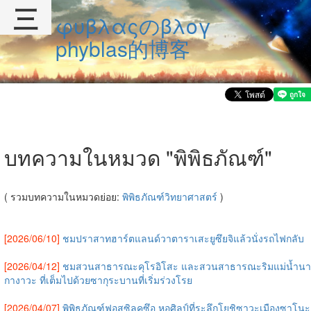
三
φυβλαςのβλογ
phyblas的博客
บทความในหมวด "พิพิธภัณฑ์"
( รวมบทความในหมวดย่อย:
พิพิธภัณฑ์วิทยาศาสตร์
)
[2026/06/10]
ชมปราสาทฮาร์ตแลนด์วาตาราเสะยูซึยจิแล้วนั่งรถไฟกลับ
[2026/04/12]
ชมสวนสาธารณะคุโรอิโสะ และสวนสาธารณะริมแม่น้ำนา
กางาวะ ที่เต็มไปด้วยซากุระบานที่เริ่มร่วงโรย
[2026/04/07]
พิพิธภัณฑ์ฟอสซิลคุซึอุ หอศิลป์ที่ระลึกโยชิซาวะเมืองซาโนะ