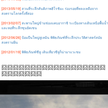
[2013/05/19]
สวนที่ระลึกสันติภาพฮิโรชิมะ ร่องรอยที่หลงเหลือจาก
สงครามโลกครั้งที่สอง
[2013/02/07]
สะพานใหญ่ข้ามช่องแคบอากาชิ ระเบียงทางเดินเหนือพื้นน้
และหอที่ระลึกซุนยัดเซน
[2012/06/26]
ป้อมปืนใหญ่หู่เหมิน พิพิธภัณฑ์ที่ระลึกประวัติศาสตร์สมัย
สงครามฝิ่น
[2012/01/19]
พิพิธภัณฑ์ซีหู เดินเที่ยวซีหูก็น่ามาแวะชม
囧囧囧囧囧囧囧囧囧囧囧囧囧囧囧囧囧囧
囧囧囧囧囧囧囧