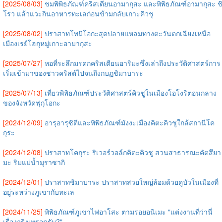
[2025/08/03]
ชมพิพิธภัณฑ์คริสเตียนอามากุสะ และพิพิธภัณฑ์อามากุสะ ช
โรว แล้วแวะกินอาหารทะเลก่อนข้ามกลับเกาะคิวชู
[2025/08/02]
ปราสาทโทมิโอกะสุดปลายแหลมทางตะวันตกเฉียงเหนือ
เมืองเรย์โฮกุหมู่เกาะอามากุสะ
[2025/07/27]
หอที่ระลึกมรดกคริสเตียนอาริมะซึ่งเล่าถึงประวัติศาสตร์การ
เริ่มเข้ามาของชาวคริสต์ไปจนถึงกบฏชิมาบาระ
[2025/07/13]
เที่ยวพิพิธภัณฑ์ประวัติศาสตร์คิวชูในเมืองโอโงริตอนกลาง
ของจังหวัดฟุกุโอกะ
[2024/12/09]
อารุอารุซิตีและพิพิธภัณฑ์มังงะเมืองคิตะคิวชูใกล้สถานีโค
กุระ
[2024/12/08]
ปราสาทโคกุระ ริเวอร์วอล์กคิตะคิวชู สวนสาธารณะคัตสึยา
มะ ริมแม่น้ำมุราซากิ
[2024/12/01]
ปราสาทชิมาบาระ ปราสาทสวยใหญ่ล้อมด้วยคูบัวในเมืองที่
อยู่ระหว่างภูเขากับทะเล
[2024/11/25]
พิพิธภัณฑ์ภูเขาไฟอาโสะ ตามรอยอนิเมะ "แต่งงานที่ว่านี่
เรื่องจริงเหรอครับ?"