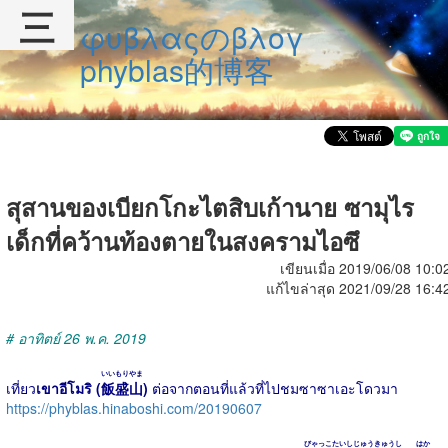
三
φυβλαςのβλογ
phyblas的博客
สุสานของเบียกโกะไตสิบเก้านาย ซามุไร
เด็กที่คว้านท้องตายในสงครามไอซึ
เขียนเมื่อ 2019/06/08 10:0
แก้ไขล่าสุด 2021/09/28 16:4
# อาทิตย์ 26 พ.ค. 2019
いいもりやま
เที่ยว
เขาอีโมริ (
飯盛山
)
ต่อจากตอนที่แล้วที่ไปชมซาซาเอะโดวมา
https://phyblas.hinaboshi.com/20190607
びゃっこたいしじゅうきゅうし
はか