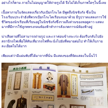
อย่างไรก็ตาม ภายในไม่อนุญาตให้ถ่ายรูปได้ จึงไม่ได้เก็บภาพใดๆในนี้เลย
เนื้อหาภายในจัดแสดงเกี่ยวกับเบียกโกะไต มีพูดถึงนิชชิงกัง ซึ่งเป็น
โรงเรียนประจำฮังที่พวกเบียกโกะไตเรียนจบมาด้วย มีรูปวาดแสดงการใช้
ชีวิตของนักเรียนที่เรียนอยู่ในนิชชิงกังซึ่งรวมถึงส่วนของหอดูดาว แสดง
ฉากที่มีการใช้ลูกททรงกลมท้องฟ้าทำการสังเกตการณ์ท้องฟ้าอยู่
น่าเสียดายที่ไม่สามารถถ่ายรูป และเราค่อนข้างจะเร่ง ต้องรีบกลับไปยัง
สถานีรถไฟเพื่อให้ทันเที่ยวรถไฟที่จะนั่งไปยังที่หมายต่อไป ทำให้เก็บราย
ละเอียดไม่ได้มาก
เพียงแต่ว่ามีแผ่นพับที่ได้มาจากที่นั่น มีแสดงของที่จัดแสดงในนั้นไว้