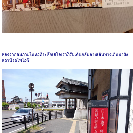
หลังจากชมภายในหอที่ระลึกเสร็จเราก็รีบเดินกลับตามเส้นทางเดินมายัง
สถานีรถไฟไอซึ