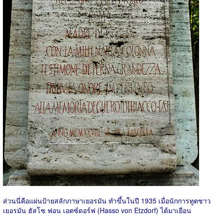
ส่วนนี่คือแผ่นป้ายสลักภาษาเยอรมัน ทำขึ้นในปี 1935 เมื่อนักการทูตชาว
เยอรมัน ฮัสโซ ฟอน เอตซ์ดอร์ฟ (Hasso von Etzdorf) ได้มาเยือน