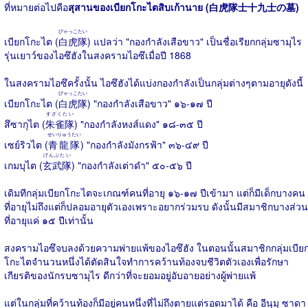
ที่หมายต่อไปคือ
สุสานของเบียกโกะไตสิบเก้านาย (
白虎隊士十九士
の
墓
)
びゃっこたい
เบียกโกะไต (
白虎隊
) แปลว่า "กองกำลังเสือขาว" เป็นชื่อเรียกกลุ่มซามุไร
รุ่นเยาว์ของไอซึฮังในสงครามไอซึเมื่อปี 1868
ในสงครามไอซึครั้งนั้น ไอซึฮังได้แบ่งกองกำลังเป็นกลุ่มต่างๆตามอายุดังนี้
びゃっこたい
เบียกโกะไต (
白虎隊
) "กองกำลังเสือขาว" ๑๖-๑๗ ปี
すざくたい
สึซากุไต (
朱雀隊
) "กองกำลังหงส์แดง" ๑๘-๓๕ ปี
せいりゅうたい
เซย์ริวไต (
青龍隊
) "กองกำลังมังกรฟ้า" ๓๖-๔๙ ปี
げんぶたい
เกมบุไต (
玄武隊
) "กองกำลังเต่าดำ" ๕๐-๕๖ ปี
เดิมทีกลุ่มเบียกโกะไตจะเกณฑ์คนที่อายุ ๑๖-๑๗ ปีเข้ามา แต่ก็มีเด็กบางคน
ที่อายุไม่ถึงแต่ก็ปลอมอายุตัวเองเพราะอยากร่วมรบ ดังนั้นมีสมาชิกบางส่วน
ที่อายุแค่ ๑๕ ปีเท่านั้น
สงครามไอซึจบลงด้วยความพ่ายแพ้ของไอซึฮัง ในตอนนั้นสมาชิกกลุ่มเบีย
โกะไตจำนวนหนึ่งได้ตัดสินใจทำการคว้านท้องจบชีวิตตัวเองเพื่อรักษา
เกียรติของนักรบซามุไร ดีกว่าที่จะยอมอยู่อับอายอย่างผู้พ่ายแพ้
แต่ในกลุ่มที่คว้านท้องก็มีอยู่คนหนึ่งที่ไม่ถึงตายแต่รอดมาได้ คือ อีนุมุ ซาดา