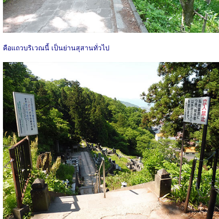
คือแถวบริเวณนี้ เป็นย่านสุสานทั่วไป