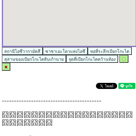
สถานีไอซึวากามัตสึ
ซาซาเอะโดวแห่งไอซึ
หอที่ระลึกเบียกโกะไต
สุสานของเบียกโกะไตสิบเก้านาย
จุดที่เบียกโกะไตคว้านท้อง
〇
✖
-----------------------------------------
囧囧囧囧囧囧囧囧囧囧囧囧囧囧囧囧囧囧
囧囧囧囧囧囧囧