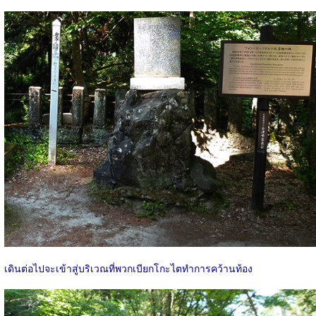
เดินต่อไปจะเข้าสู่บริเวณที่พวกเบียกโกะไตทำการคว้านท้อง