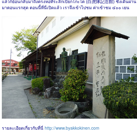
แล้วก็ย้อนกลับมาถึงตรงหอที่ระลึกเบียกโกะไต (
白虎隊記念館
) ซึ่งเดินผ่าน
มาตอนแรกสุด ตอนนี้ที่นี่เปิดแล้ว เราจึงเข้าไปชม ค่าเข้าชม ๔๐๐ เยน
รายละเอียดเกี่ยวกับที่นี่
http://www.byakkokinen.com