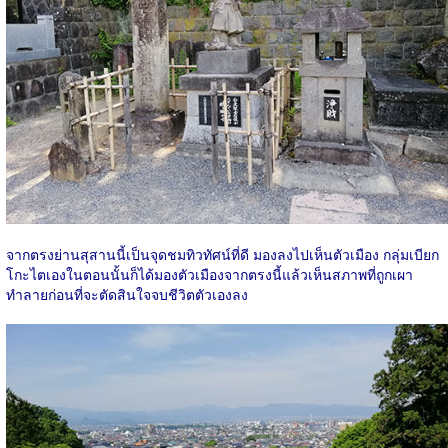
จากตรงย่านสุสานนี้เป็นจุดชมทิวทัศน์ที่ดี มองลงไปเห็นตัวเมือง กลุ่มเบียก
โกะไตเองในตอนนั้นก็ได้มองตัวเมืองจากตรงนี้แล้วเห็นสภาพที่ถูกเผา
ทำลายก่อนที่จะตัดสินใจจบชีวิตตัวเองลง