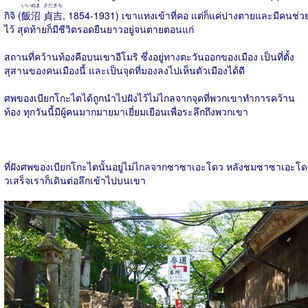
いいぬま
さだきち
กิจิ (
飯沼
貞吉
, 1854-1931) เขาแทงเข้าที่คอ แต่ก็แค่ปางตายและมีคนช่ว
ไว้ สุดท้ายก็มีชีวิตรอดยืนยาวอยู่จนตายตอนแก่
สถานที่คว้านท้องคือบนเขาอีโมริ ซึ่งอยู่ทางตะวันออกของเมือง เป็นที่ตั้ง
สุสานของคนเมืองนี้ และเป็นจุดที่มองลงไปเห็นตัวเมืองได้ดี
ศพของเบียกโกะไตได้ถูกนำไปฝังไว้ไม่ไกลจากจุดที่พวกเขาทำการคว้าน
ท้อง ทุกวันนี้มีผู้คนมากมายมาเยี่ยมเยือนเพื่อระลึกถึงพวกเขา
ที่ฝังศพของเบียกโกะไตนั้นอยู่ไม่ไกลจากซาซาเอะโดว หลังชมซาซาเอะโด
วเสร็จเราก็เดินต่อลึกเข้าไปบนเขา