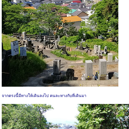
จากตรงนี้มีทางให้เดินลงไป คนละทางกับที่เดินมา