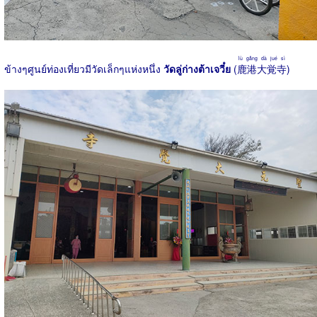
lù gǎng dà jué sì
ข้างๆศูนย์ท่องเที่ยวมีวัดเล็กๆแห่งหนึ่ง
วัดลู่ก่างต้าเจวี๋ย
(
鹿港大覚寺
)