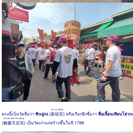
xīn zǔ gōng
ตรงนี้เป็นวัดชื่อว่า
ซินจู่กง
(
新祖宮
) หรือเรียกอีกชื่อว่า
ชื่อเจี้ยนเทียนโฮ่วก
chì jiàn tiān hòu gōng
(
敕建天后宮
) เป็นวัดเก่าแก่สร้างขึ้นในปี 1788