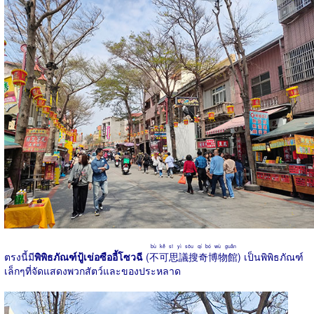
bù kě sī yì sōu qí bó wù guǎn
ตรงนี้มี
พิพิธภัณฑ์ปู้เข่อซืออี้โซวฉี
(
不可思議搜奇博物館
) เป็นพิพิธภัณฑ์
เล็กๆที่จัดแสดงพวกสัตว์และของประหลาด