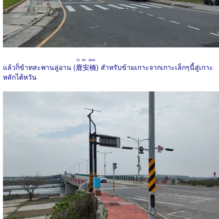
lù ān qiáo
แล้วก็ข้าทสะพานลู่อาน (
鹿安橋
) สำหรับข้ามเกาะจากเกาะเล็กๆนี้สู่เกาะ
หลักไต้หวัน