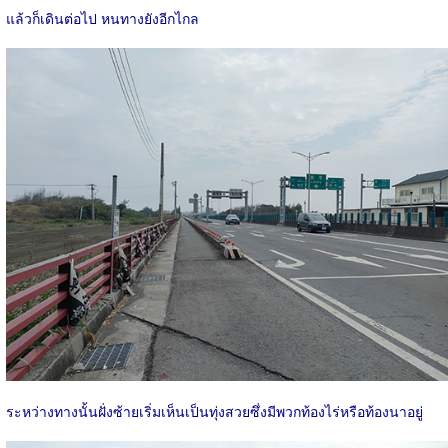
แล้วก็เดินต่อไป หนทางยังอีกไกล
ระหว่างทางนั้นฝั่งซ้ายเริ่มเห็นเป็นทุ่งสวยซึ่งมีพวกท้องไร่หรือท้องนาอยู่