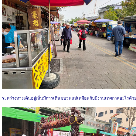
ระหว่างทางเดินอยู่เห็นมีการเดินขบวนแห่เหมือนกับมีงานเทศกาลอะไรด้ว