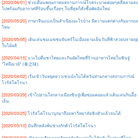
[2020/06/01]
ช่วงเดือนพฤษภาคมสถานการณ์โรคระบาดค่อยๆคลี่คลายลง
ไปพร้อมกับอากาศที่ร้อนขึ้นเรื่อยๆ ในที่สุดก็สั่งซื้อพัดอันใหม่
[2020/05/20]
ภาษาจีนแบ่งเป็นสำเนียงอะไรบ้าง มีความแตกต่างกันมากแค
ไหน
[2020/05/05]
เดินเล่นชมเมฆชมจันทร์ในเมืองยามเย็นวันที่ฟ้าสวยปลายฤด
ใบไม้ผลิ
[2020/04/15]
แวะไปดื่มชาไทยและกินผัดไทยที่ร้านอาหารไทยในซินจู๋
"ไท่จือเว่ย์" (泰之味)
[2020/04/02]
เริ่มเข้าวันหยุดยาวเชงเม้งในไต้หวันท่ามกลางสถานการณ์
ไวรัสโคโรนา
[2020/03/29]
เข้าไปย่านใจกลางเมืองซินจู๋เพื่อซ่อมคอมแล้วเดินเล่นกินมื้อ
เย็น
[2020/03/25]
ไวรัสโคโรนาบุกมาถึงมหาวิทยาลัยชิงหัวแล้วจนได้
[2020/03/10]
บันทึกหลังพ้นช่วงกักตัวไวรัสโคโรนา
[2020/03/02]
เปิดภาคเรียนมหาวิทยาลัยวันแรกในไต้หวันในช่วงที่โรค