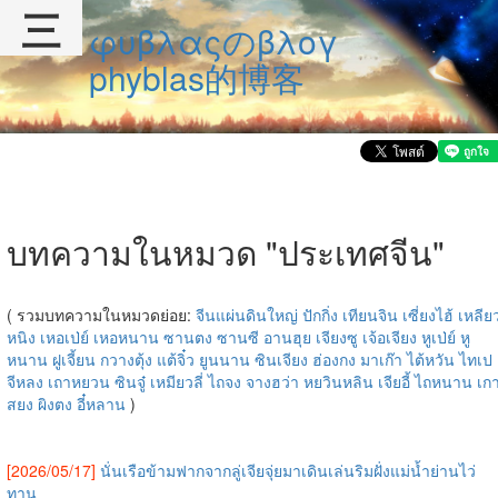
三
φυβλαςのβλογ
phyblas的博客
บทความในหมวด "ประเทศจีน"
( รวมบทความในหมวดย่อย:
จีนแผ่นดินใหญ่
ปักกิ่ง
เทียนจิน
เซี่ยงไฮ้
เหลีย
หนิง
เหอเป่ย์
เหอหนาน
ซานตง
ซานซี
อานฮุย
เจียงซู
เจ้อเจียง
หูเป่ย์
หู
หนาน
ฝูเจี้ยน
กวางตุ้ง
แต้จิ๋ว
ยูนนาน
ซินเจียง
ฮ่องกง
มาเก๊า
ไต้หวัน
ไทเป
จีหลง
เถาหยวน
ซินจู๋
เหมียวลี่
ไถจง
จางฮว่า
หยวินหลิน
เจียอี้
ไถหนาน
เก
สยง
ผิงตง
อี๋หลาน
)
[2026/05/17]
นั่นเรือข้ามฟากจากลู่เจียจุ่ยมาเดินเล่นริมฝั่งแม่น้ำย่านไว่
ทาน