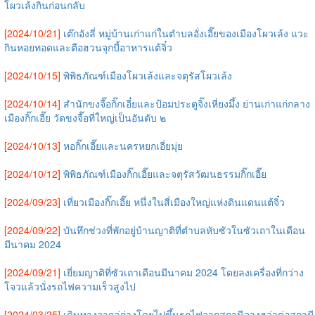
โผวเล้งกินก่อนกลับ
[2024/10/21]
เต๊กอังลี่ หมู่บ้านเก่าแก่ในตำบลอั่งเอี๊ยของเมืองโผวเล้ง แวะ
กินหอยทอดและตือฮวนจุกบี้อาหารแต้จิ๋ว
[2024/10/15]
พิพิธภัณฑ์เมืองโผวเล้งและจตุรัสโผวเล้ง
[2024/10/14]
สำนักขงจื๊อกิ๊กเอี๋ยและป้อมประตูจิ๊งเหี่ยงมึ้ง ย่านเก่าแก่กลาง
เมืองกิ๊กเอี๊ย วัดขงจื๊อที่ใหญ่เป็นอันดับ ๒
[2024/10/13]
หอกิ๊กเอี๊ยและนครหยกเอี่ยมุ่ย
[2024/10/12]
พิพิธภัณฑ์เมืองกิ๊กเอี๊ยและจตุรัสวัฒนธรรมกิ๊กเอี๊ย
[2024/09/23]
เที่ยวเมืองกิ๊กเอี๊ย หนึ่งในสี่เมืองใหญ่แห่งดินแดนแต้จิ๋ว
[2024/09/22]
บันทึกช่วงที่พักอยู่บ้านญาติที่ตำบลหับซัวในซัวเถาในเดือน
มีนาคม 2024
[2024/09/21]
เยี่ยมญาติที่ซัวเถาเดือนมีนาคม 2024 โดยลงเครื่องที่กว่าง
โจวแล้วนั่งรถไฟความเร็วสูงไป
[2024/03/25]
เดินทางจากลู่ก่างโดยไปขึ้นรถไฟจากสถานีจางฮว่าต่อสถานี