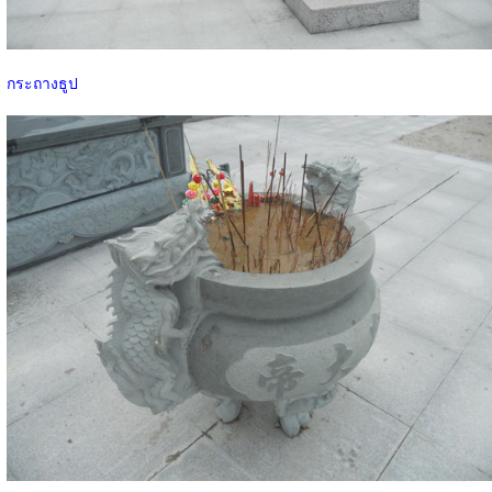
กระถางธูป