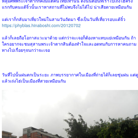
หลุมศพพระเจ้าตากก็คงมีแต่คนไทยเท่านั้น ดังนั้นตอนที่เราไปเถ่งไฮ่ครั้ง
แรกกับคนแต้จิ๋วนั้นเราหาสถานที่ไม่พบจึงไม่ได้ไป น่าเสียดายเหมือนกัน
แต่เราก็กลับมาเที่ยวใหม่ในสามวันถัดมา ซึ่งเป็นวันที่เที่ยวรอบแต้จิ๋ว
https://phyblas.hinaboshi.com/20120702
แล้วก็เลยถือโอกาสแวะมาด้วย แต่กว่าจะเจอก็ต้องหาแทบแย่เหมือนกัน ถ้า
ใครอยากจะชมสุสานพระเจ้าตากสินต้องทำใจและอดทนกับการหาคนถาม
ทางไปเรื่อยๆจนกว่าจะเจอ
วันที่ไปนั้นฝนตกเป็นระยะ ภาพบรรยากาศในเมืองที่ถ่ายได้ก็เลยชุ่มฝน แต่ด
แล้วเถ่งไฮ่เป็นเมืองที่สวยเหมือนกัน