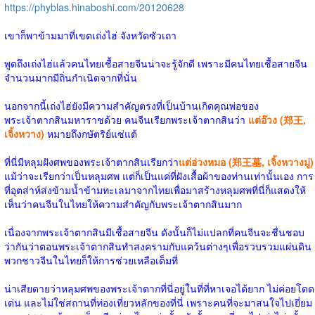
https://phyblas.hinaboshi.com/20120628
เขาก็พาข้ามมาที่เขตเถ่งไฮ่ จังหวัดซัวเถา
พูดถึงเถ่งไฮ่แล้วคนไทยเชื้อสายจีนน่าจะรู้จักดี เพราะมีคนไทยเชื้อสายจีน
จำนวนมากมีถิ่นกำเนิดจากที่นั่น
นอกจากนี้เถ่งไฮ่ยังมีความสำคัญตรงที่เป็นบ้านเกิดคุณพ่อของ
พระเจ้าตากสินมหาราชด้วย คนจีนเรียกพระเจ้าตากสินว่า
แต่อ๊วง (郑王,
เจิ้งหวาง)
หมายถึงกษัตริย์แซ่แต้
ที่นี่มีหลุมฝังศพของพระเจ้าตากสินเรียกว่า
แต่อ่วงหมอ (郑王墓, เจิ้งหวางมู่)
แม้ว่าจะเรียกว่าเป็นหลุมศพ แต่ก็เป็นแค่ที่ฝังเสื้อผ้าของท่านเท่านั้นเอง การ
ที่อุตส่าห์ส่งข้ามน้ำข้ามทะเลมาจากไทยเพื่อมาสร้างหลุมศพที่นี่ก็แสดงให้
เห็นว่าคนจีนในไทยให้ความสำคัญกับพระเจ้าตากสินมาก
เนื่องจากพระเจ้าตากสินมีเชื้อสายจีน ดังนั้นก็ไม่แปลกที่คนจีนจะชื่นชอบ
ว่ากันว่าตอนพระเจ้าตากสินทำสงครามกับแคว้นต่างๆเพื่อรวบรวมแผ่นดิน
พวกชาวจีนในไทยก็ให้การช่วยเหลือเต็มที่
น่าเสียดายว่าหลุมศพของพระเจ้าตากที่นี่อยู่ในที่ที่หาเจอได้ยาก ไม่ค่อยโดด
เด่น และไม่ใช่สถานที่ท่องเที่ยวหลักของที่นี่ เพราะคนที่จะมาสนใจไปเยี่ยม