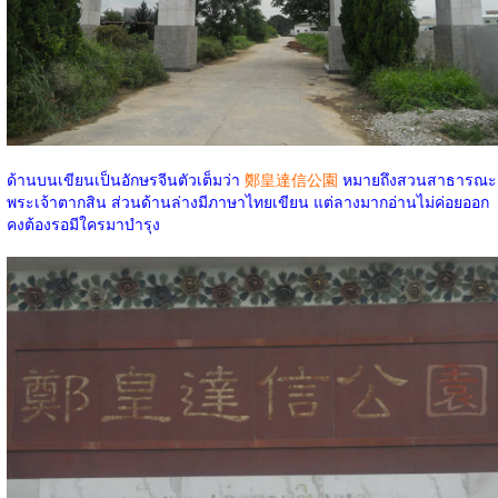
ด้านบนเขียนเป็นอักษรจีนตัวเต็มว่า
鄭皇達信公園
หมายถึงสวนสาธารณะ
พระเจ้าตากสิน ส่วนด้านล่างมีภาษาไทยเขียน แต่ลางมากอ่านไม่ค่อยออก
คงต้องรอมีใครมาบำรุง