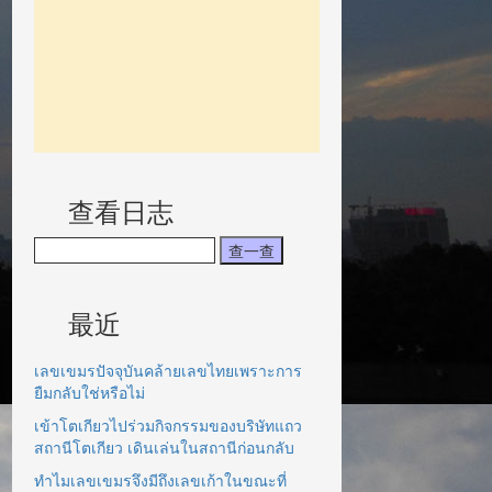
查看日志
最近
เลขเขมรปัจจุบันคล้ายเลขไทยเพราะการ
ยืมกลับใช่หรือไม่
เข้าโตเกียวไปร่วมกิจกรรมของบริษัทแถว
สถานีโตเกียว เดินเล่นในสถานีก่อนกลับ
ทำไมเลขเขมรจึงมีถึงเลขเก้าในขณะที่