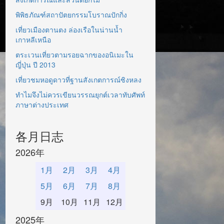
พิพิธภัณฑ์สถาปัตยกรรมโบราณปักกิ่ง
เที่ยวเมืองตานตง ล่องเรือในน่านน้ำ
เกาหลีเหนือ
ตระเวนเที่ยวตามรอยฉากของอนิเมะใน
ญี่ปุ่น ปี 2013
เที่ยวชมหอดูดาวที่ฐานสังเกตการณ์ซิงหลง
ทำไมจึงไม่ควรเขียนวรรณยุกต์เวลาทับศัพท์
ภาษาต่างประเทศ
各月日志
2026年
1月
2月
3月
4月
5月
6月
7月
8月
9月
10月
11月
12月
2025年