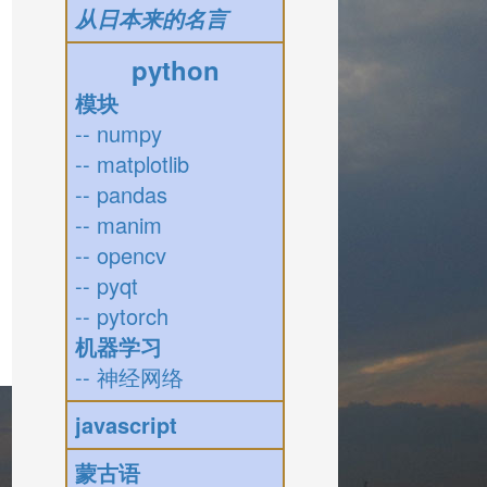
从日本来的名言
python
模块
-- numpy
-- matplotlib
-- pandas
-- manim
-- opencv
-- pyqt
-- pytorch
机器学习
-- 神经网络
javascript
蒙古语