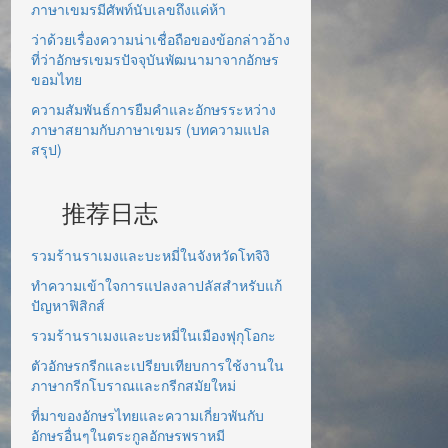
ภาษาเขมรมีศัพท์นับเลขถึงแค่ห้า
ว่าด้วยเรื่องความน่าเชื่อถือของข้อกล่าวอ้าง
ที่ว่าอักษรเขมรปัจจุบันพัฒนามาจากอักษร
ขอมไทย
ความสัมพันธ์การยืมคำและอักษรระหว่าง
ภาษาสยามกับภาษาเขมร (บทความแปล
สรุป)
推荐日志
รวมร้านราเมงและบะหมี่ในจังหวัดโทจิงิ
ทำความเข้าใจการแปลงลาปลัสสำหรับแก้
ปัญหาฟิสิกส์
รวมร้านราเมงและบะหมี่ในเมืองฟุกุโอกะ
ตัวอักษรกรีกและเปรียบเทียบการใช้งานใน
ภาษากรีกโบราณและกรีกสมัยใหม่
ที่มาของอักษรไทยและความเกี่ยวพันกับ
อักษรอื่นๆในตระกูลอักษรพราหมี