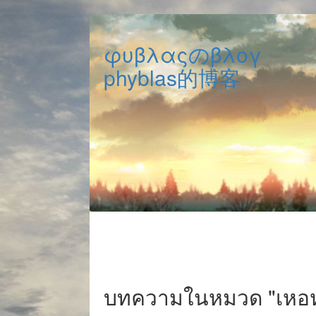
φυβλαςのβλογ
phyblas的博客
บทความในหมวด "เหอ