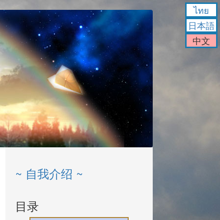
ไทย
日本語
中文
~ 自我介绍 ~
目录