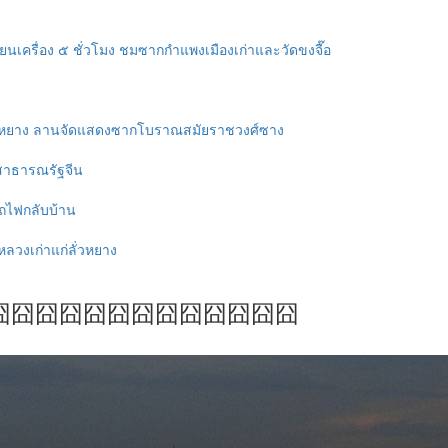
ี่ยนเครื่อง ๕ ชั่วโมง ชมซากกำแพงเมืองเก่าและวัดขงจื๊อ
หยาง ลานจัดแสดงซากโบราณสมัยราชวงศ์ซาง
้งสาธารณรัฐจีน
ถไฟกลับบ้าน
ลวงเก่าแก่ลั่วหยาง
囧囧囧囧囧囧囧囧囧囧囧囧囧