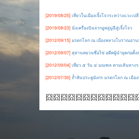
[2019/08/25]
เที่ยวในเมืองเจิ้งโจวระหว่างแวะเปล
[2019/08/23]
นั่งเครื่องบินจากอูหลู่มู่ฉีสู่เจิ้งโจว
[2012/09/15]
มรดกโลก ณ เมืองหลวงโบราณอาน
[2012/09/07]
สุสานหยวนซื่อไข่ อดีตผู้นำยุคก่อตั
[2012/09/04]
เที่ยว ๕ วัน ๔ มณฑล ตามเส้นทางร
[2012/07/30]
ถ้ำหินประตูมังกร มรดกโลก ณ เมืองห
囧囧囧囧囧囧囧囧囧囧囧囧