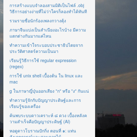
การสร้างแบบจำลองสามมิติเป็นไฟล์ .obj
วิธีการอย่างง่ายที่ไม่ว่าใครก็ลองทำได้ทันที
รวมรายชื่อนักร้องเพลงกวางตุ้ง
ภาษาจีนแบ่งเป็นสำเนียงอะไรบ้าง มีความ
แตกต่างกันมากแค่ไหน
ทำความเข้าใจระบอบประชาธิปไตยจาก
ประวัติศาสตร์ความเป็นมา
เรียนรู้วิธีการใช้ regular expression
(regex)
การใช้ unix shell เบื้องต้น ใน linux และ
mac
g ในภาษาญี่ปุ่นออกเสียง "ก" หรือ "ง" กันแน่
ทำความรู้จักกับปัญญาประดิษฐ์และการ
เรียนรู้ของเครื่อง
ค้นพบระบบดาวเคราะห์ ๘ ดวง เบื้องหลังค
วามสำเร็จคือปัญญาประดิษฐ์ (AI)
หอดูดาวโบราณปักกิ่ง ตอนที่ ๑: แท่น
สังเกตการณ์และสวนดอกไม้