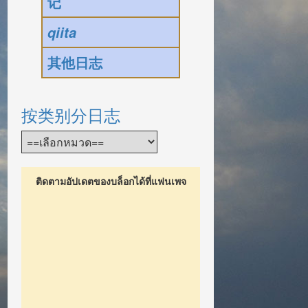
记
qiita
其他日志
按类别分日志
ติดตามอัปเดตของบล็อกได้ที่แฟนเพจ