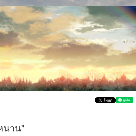
หนาน"