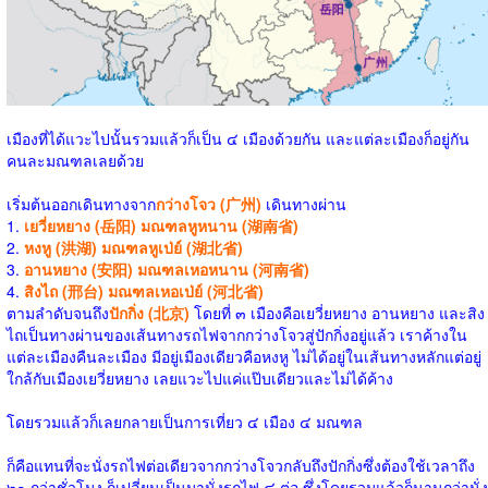
เมืองที่ได้แวะไปนั้นรวมแล้วก็เป็น ๔ เมืองด้วยกัน และแต่ละเมืองก็อยู่กัน
คนละมณฑลเลยด้วย
เริ่มต้นออกเดินทางจาก
กว่างโจว (广州)
เดินทางผ่าน
1.
เยวี่ยหยาง (岳阳) มณฑลหูหนาน (湖南省)
2.
หงหู (洪湖) มณฑลหูเป่ย์ (湖北省)
3.
อานหยาง (安阳) มณฑลเหอหนาน (河南省)
4.
สิงไถ (邢台) มณฑลเหอเป่ย์ (河北省)
ตามลำดับจนถึง
ปักกิ่ง (北京)
โดยที่ ๓ เมืองคือเยวี่ยหยาง อานหยาง และสิง
ไถเป็นทางผ่านของเส้นทางรถไฟจากกว่างโจวสู่ปักกิ่งอยู่แล้ว เราค้างใน
แต่ละเมืองคืนละเมือง มีอยู่เมืองเดียวคือหงหู ไม่ได้อยู่ในเส้นทางหลักแต่อยู่
ใกล้กับเมืองเยวี่ยหยาง เลยแวะไปแค่แป๊บเดียวและไม่ได้ค้าง
โดยรวมแล้วก็เลยกลายเป็นการเที่ยว ๔ เมือง ๔ มณฑล
ก็คือแทนที่จะนั่งรถไฟต่อเดียวจากกว่างโจวกลับถึงปักกิ่งซึ่งต้องใช้เวลาถึง
๒๐ กว่าชั่วโมง ก็เปลี่ยนเป็นมานั่งรถไฟ ๔ ต่อ ซึ่งโดยรวมแล้วก็นานกว่านั่ง