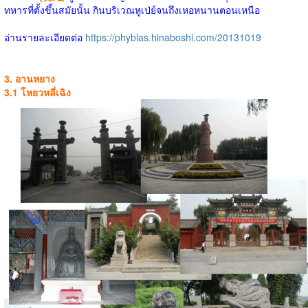
ทหารที่ตั้งขึ้นสมัยนั้น กินบริเวณหูเป่ย์จนถึงเหอหนานตอนเหนือ
อ่านรายละเอียดต่อ
https://phyblas.hinaboshi.com/20131019
3. อานหยาง
3.1 โหยวหลี่เฉิง