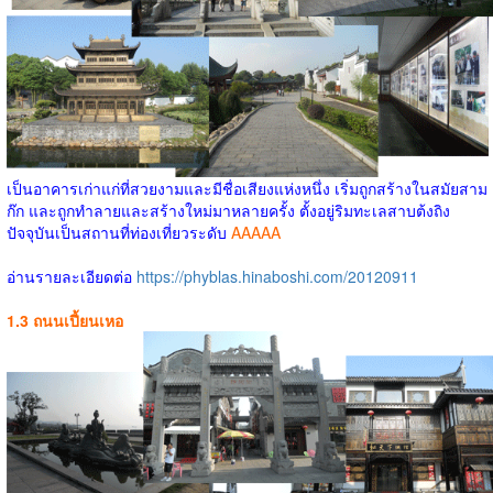
เป็นอาคารเก่าแก่ที่สวยงามและมีชื่อเสียงแห่งหนึ่ง เริ่มถูกสร้างในสมัยสาม
ก๊ก และถูกทำลายและสร้างใหม่มาหลายครั้ง ตั้งอยู่ริมทะเลสาบต้งถิง
ปัจจุบันเป็นสถานที่ท่องเที่ยวระดับ
AAAAA
อ่านรายละเอียดต่อ
https://phyblas.hinaboshi.com/20120911
1.3 ถนนเปี้ยนเหอ