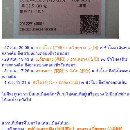
- 27 ส.ค. 20:05 น.
กว่างโจว (广州) > เยวี่ยหยาง (岳阳)
๙ ชั่วโมง เดินทา
กลางคืน ถึงเยวี่ยหยางตอนเช้าวันต่อมา
- 29 ส.ค. 19:43 น.
เยวี่ยหยาง (岳阳) > อานหยาง (安阳)
๑๐ ชั่วโมง เดิน
ทางกลางคืน ถึงอานหยางตอนเช้าวันต่อมา
- 31 ส.ค. 17:26 น.
อานหยาง (安阳) > สิงไถ (邢台)
๑ ชั่วโมง ถึงสิงไถตอน
กลางคืน
- 1 ก.ย. 13:21 น.
สิงไถ (邢台) > ปักกิ่ง (北京)
๓ ชั่วโมง ถึงปักกิ่งตอนเย็น
ไม่มีหงหูเพราะเป็นแค่เมืองเล็กๆที่แวะไปตอนที่อยู่เยวี่ยหยาง ไม่มีรถไฟผ่าน
ได้แต่นั่งรถบัสไป
สถานที่เที่ยวที่ไปมาในแต่ละเมืองได้แก่
1. เยวี่ยหยาง :
หมู่บ้านจางกู่อิง (张谷英村)
,
อาคารเยวี่ยหยาง (岳阳楼)
,