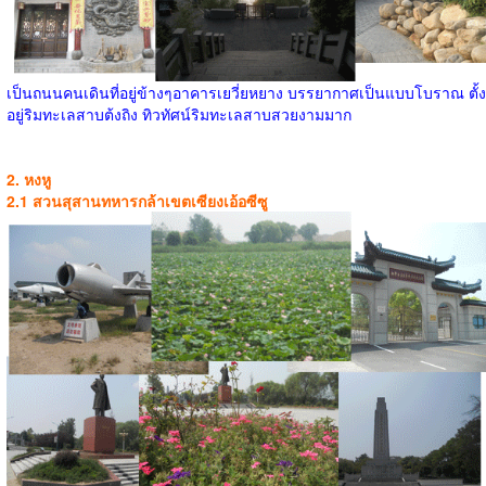
เป็นถนนคนเดินที่อยู่ข้างๆอาคารเยวี่ยหยาง บรรยากาศเป็นแบบโบราณ ตั้ง
อยู่ริมทะเลสาบต้งถิง ทิวทัศน์ริมทะเลสาบสวยงามมาก
2. หงหู
2.1 สวนสุสานทหารกล้าเขตเซียงเอ้อซีซู