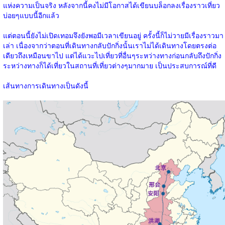
แห่งความเป็นจริง หลังจากนี้คงไม่มีโอกาสได้เขียนบล็อกลงเรื่องราวเที่ยว
บ่อยๆแบบนี้อีกแล้ว
แต่ตอนนี้ยังไม่เปิดเทอมจึงยังพอมีเวลาเขียนอยู่ ครั้งนี้ก็ไม่วายมีเรื่องราวมา
เล่า เนื่องจากว่าตอนที่เดินทางกลับปักกิ่งนั้นเราไม่ได้เดินทางโดยตรงต่อ
เดียวถึงเหมือนขาไป แต่ได้แวะไปเที่ยวที่อื่นๆระหว่างทางก่อนกลับถึงปักกิ่ง
ระหว่างทางก็ได้เที่ยวในสถานที่เที่ยวต่างๆมากมาย เป็นประสบการณ์ที่ดี
เส้นทางการเดินทางเป็นดังนี้