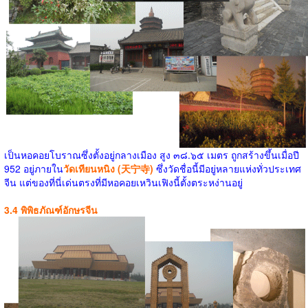
เป็นหอคอยโบราณซึ่งตั้งอยู่กลางเมือง สูง ๓๘.๖๕ เมตร ถูกสร้างขึ้นเมื่อปี
952 อยู่ภายใน
วัดเทียนหนิง (天宁寺)
ซึ่งวัดชื่อนี้มีอยู่หลายแห่งทั่วประเทศ
จีน แต่ของที่นี่เด่นตรงที่มีหอคอยเหวินเฟิงนี้ตั้งตระหง่านอยู่
3.4 พิพิธภัณฑ์อักษรจีน