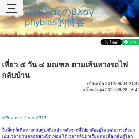
三
φυβλαςのβλογ
phyblas的博客
เที่ยว ๕ วัน ๔ มณฑล ตามเส้นทางรถไฟ
กลับบ้าน
เขียนเมื่อ 2012/09/04 21:4
แก้ไขล่าสุด 2021/09/28 16:4
#28 ส.ค. ~ 1 ก.ย. 2012
ในที่สุดก็เดินทางกลับสู่ปักกิ่งแล้ว หลังจากที่ไปอาศัยอยู่ในแดนกวางตุ้งมา
เป็นเวลานานตลอดช่วงปิดเทอม ได้เวลากลับมาเรียนหนังสือ กลับสู่โลก