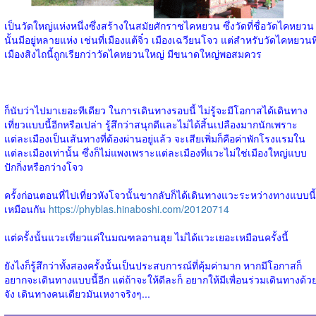
เป็นวัดใหญ่แห่งหนึ่งซึ่งสร้างในสมัยศักราชไคหยวน ซึ่งวัดที่ชื่อวัดไคหยวน
นั้นมีอยู่หลายแห่ง เช่นที่เมืองแต้จิ๋ว เมืองเฉวียนโจว แต่สำหรับวัดไคหยวนที
เมืองสิงไถนี้ถูกเรียกว่าวัดไคหยวนใหญ่ มีขนาดใหญ่พอสมควร
ก็นับว่าไปมาเยอะทีเดียว ในการเดินทางรอบนี้ ไม่รู้จะมีโอกาสได้เดินทาง
เที่ยวแบบนี้อีกหรือเปล่า รู้สึกว่าสนุกดีและไม่ได้สิ้นเปลืองมากนักเพราะ
แต่ละเมืองเป็นเส้นทางที่ต้องผ่านอยู่แล้ว จะเสียเพิ่มก็คือค่าพักโรงแรมใน
แต่ละเมืองเท่านั้น ซึ่งก็ไม่แพงเพราะแต่ละเมืองที่แวะไม่ใช่เมืองใหญ่แบบ
ปักกิ่งหรือกว่างโจว
ครั้งก่อนตอนที่ไปเที่ยวหังโจวนั้นขากลับก็ได้เดินทางแวะระหว่างทางแบบนี้
เหมือนกัน
https://phyblas.hinaboshi.com/20120714
แต่ครั้งนั้นแวะเที่ยวแค่ในมณฑลอานฮุย ไม่ได้แวะเยอะเหมือนครั้งนี้
ยังไงก็รู้สึกว่าทั้งสองครั้งนั้นเป็นประสบการณ์ที่คุ้มค่ามาก หากมีโอกาสก็
อยากจะเดินทางแบบนี้อีก แต่ถ้าจะให้ดีละก็ อยากให้มีเพื่อนร่วมเดินทางด้ว
จัง เดินทางคนเดียวมันเหงาจริงๆ...