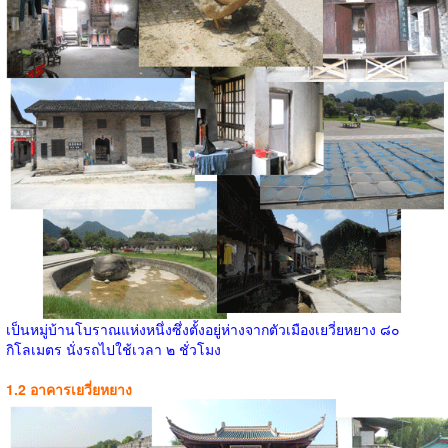
เป็นหมู่บ้านโบราณแห่งหนึ่งซึ่งตั้งอยู่ห่างจากตัวเมืองเยวี่ยหยาง ๘๐
กิโลเมตร นั่งรถไปใช้เวลา ๒ ชั่วโมง
1.2 อาคารเยวี่ยหยาง