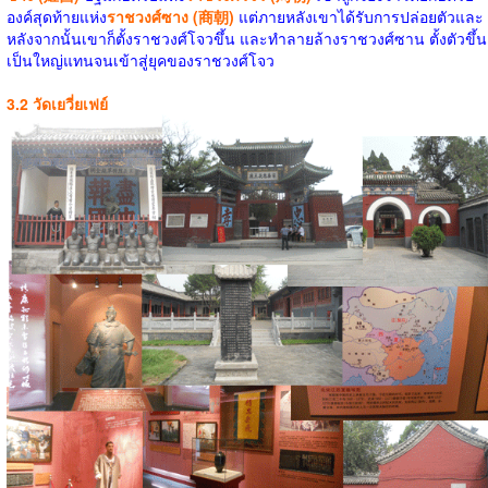
องค์สุดท้ายแห่ง
ราชวงศ์ซาง (商朝)
แต่ภายหลังเขาได้รับการปล่อยตัวและ
หลังจากนั้นเขาก็ตั้งราชวงศ์โจวขึ้น และทำลายล้างราชวงศ์ซาน ตั้งตัวขึ้น
เป็นใหญ่แทนจนเข้าสู่ยุคของราชวงศ์โจว
3.2 วัดเยวี่ยเฟย์