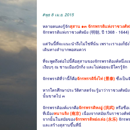
#พุธ 8 เม.ย. 2015
หลายคนคงรู้จัก
สุสาน ๑๓ จักรพรรดิแห่งราชวงศ
จักรพรรดิแห่งราชวงศ์หมิง (明朝, ปี 1368 - 1644) ทั้
แต่วันนี้ที่จะแนะนำถึงไม่ใช่ที่นั่น เพราะเราเองก
เดินทางลำบากพอสมควร
ที่จะพูดถึงต่อไปนี้คือสุสานของจักรพรรดิองค์หนึ่งแห่
เงียบๆ ณ ชานเมืองปักกิ่ง และไม่ค่อยจะมีใครรู้จัก
จักรพรรดิที่ว่านี้ก็คือ
จักรพรรดิจิ่งไท่ (景泰)
ซึ่งเป็น
หากใครศึกษาประวัติศาสตร์จะรู้มาว่าราชวงศ์หมิงนั้นมี
นั้นขาดไป ๓
จักรพรรดิองค์แรกคือ
จักรพรรดิหงอู่ (洪武)
หรือชื่อ
ที่เมือง
หนานจิง (南京)
เนื่องจากสมัยเริ่มราชวงศ์หมิ
จากนั้นในสมัยของ
จักรพรรดิหย่งเล่อ (永乐)
จักรพรร
และสร้างสุสานขึ้นที่นี่