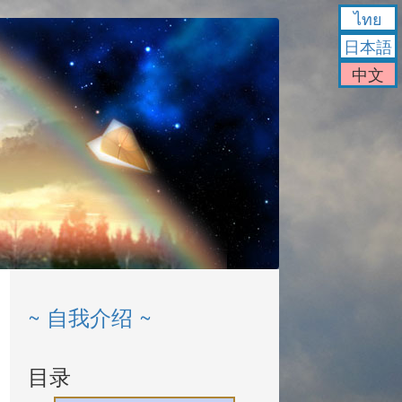
ไทย
日本語
中文
~ 自我介绍 ~
目录