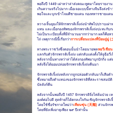
พอถึงปี 1449 เผ่าหว่าล่าส่งคณะทูตมาโดยรายง
เกินความจริงไปมาก เมื่อเจอแบบนี้ทางจีนจึงส่งข้
พอใจและบุกเข้าโจมตีชายแดน กองทหารชายแดนของจ
หวางเจิ้นยุยงให้จักรพรรดิเจิ้งถ่งนำทัพไปปราบเผ่าหว่า
แทน และเมื่อกองทัพของจักรพรรดิเจิ้งถ่งปะทะกับก
ไม่เป็นระเบียบทั้งที่มีจำนวนมากกว่ามาก ผลก็คือหวาง
ไถ่ เหตุการณืนี้เรียกว่า
การเปลี่ยนแปลงที่ป้อมถู่มู่ 
ทางพระราชวังซึ่งตอนนั้นนำโดยนายพล
หยวีเชีย
แลกกับตัวจักรพรรดิเจิ้งถ่ง แต่กลับแต่งตั้งให้จูฉียวี
หลังจากนั้นทางหว่าล่าได้ส่งกองทัพมาบุกปักกิ่ง แ
หลังจึงได้ยอมปล่อยจักรพรรดิเจิ้งถ่งคืนมา
จักรพรรดิเจิ้งถ่งหลังจากถูกปล่อยตัวกลับมาก็เสีย
ซึ่งหมายถึงตำแหน่งของจักรพรรดิที่สละราชสมบัติ ไ
บัลลังก์คืน
หลังจากนั้นพอถึงปี 1457 จักรพรรดิจิ่งไท่ล้มป่วย
องค์ต่อไปดี สุดท้ายก็ได้ตกลงใจกันเชิญจักรพรรดิเจิ้ง
โดยใช้ชื่อรัชกาลใหม่ว่า
เทียนซุ่น (天顺)
ส่วนจักรพร
โดยที่ยังเพิ่งอายุเพียง ๒๙ ปีเท่านั้น