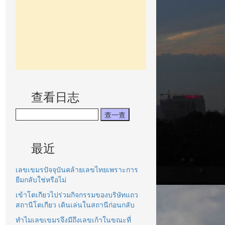
查看日志
最近
เลขเขมรปัจจุบันคล้ายเลขไทยเพราะการ
ยืมกลับใช่หรือไม่
เข้าโตเกียวไปร่วมกิจกรรมของบริษัทแถว
สถานีโตเกียว เดินเล่นในสถานีก่อนกลับ
ทำไมเลขเขมรจึงมีถึงเลขเก้าในขณะที่