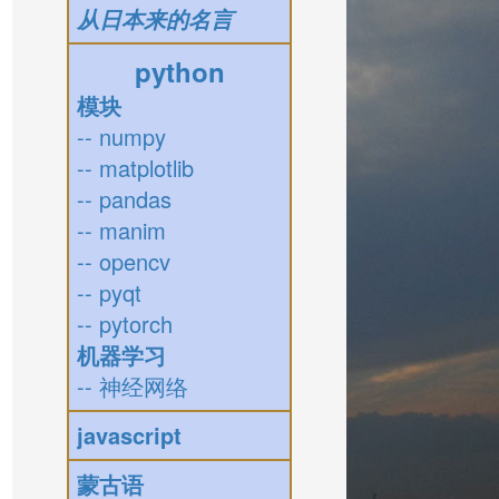
从日本来的名言
python
模块
-- numpy
-- matplotlib
-- pandas
-- manim
-- opencv
-- pyqt
-- pytorch
机器学习
-- 神经网络
javascript
蒙古语