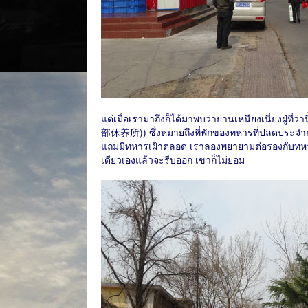
แต่เมื่อเรามาถึงก็ได้มาพบว่าย่านเหนียงเนี่ยงฝู่ที่
部休养所)) ซึ่งหมายถึงที่พักของทหารที่ปลดประจำการ
แถมมีทหารเฝ้าตลอด เราลองพยายามต่อรองกับทหารยาม
เดียวเองแล้วจะรีบออก เขาก็ไม่ยอม