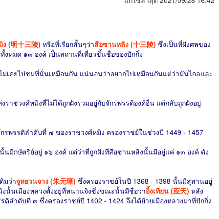
แก้ไขล่าสุด 2021/09/28 16:42
์หมิง (明十三陵)
หรือที่เรียกสั้นๆว่า
สือซานหลิง (十三陵)
ซึ่งเป็นที่ฝังศพของ
งหมด ๑๓ องค์ เป็นสถานที่เที่ยวขึ้นชื่อของปักกิ่ง
็ยังไม่เคยไปชมที่นั่นเหมือนกัน แน่นอนว่าอยากไปเหมือนกันแต่ว่ามันไกลและ
งราชวงศ์หมิงที่ไม่ได้ถูกฝังรวมอยู่กับจักรพรรดิองค์อื่น แต่กลับถูกฝังอยู่
จักรพรรดิลำดับที่ ๗ ของราชวงศ์หมิง ครองราชย์ในช่วงปี 1449 - 1457
กษัตริย์อยู่ ๑๖ องค์ แต่ว่าที่ถูกฝังที่สือซานหลิงนั้นมีอยู่แค่ ๑๓ องค์ ดัง
เดิมว่า
จูหยวนจาง (朱元璋)
ซึ่งครองราชย์ในปี 1368 - 1398 นั้นมีสุสานอยู่
งนั้นเมืองหลวงตั้งอยู่ที่หนานจิงซึ่งขณะนั้นมีชื่อว่า
อิ้งเทียน (应天)
หลัง
ดิลำดับที่ ๓ ซึ่งครองราชย์ปี 1402 - 1424 จึงได้ย้ายเมืองหลวงมาที่ปักกิ่ง