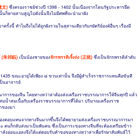
(建文)
ซึ่งครองราชย์ช่วงปี 1398 - 1402 นั้นเนื่องจากโดนรัฐประหารยึด
ั้นก็หายสาบสูญไปดังนั้นจึงไม่มีศพที่จะนำมาฝัง
ครั้งนี้ ทำไมถึงไม่ได้ถูกฝังรวมในสุสานเดียวกับกษัตริย์องค์อื่นๆ เรื่องมี
ยวี่ (朱祁鈺)
เป็นน้องชายของ
จักรพรรดิเจิ้งถ่ง (正统)
ซึ่งเป็นจักรพรรดิลำดับ
ปี 1435 ขณะอายุได้เพียง ๘ ขวบเท่านั้น จึงมีผู้สำเร็จราชการแทนคือขันที
าเป็นอาจารย์
ณาการของจีน โดยทางหว่าล่าต้องส่งเครื่องราชบรรณาการให้จีนทุกปี แล้ว
มน้ำสมเนื้อกับเครื่องราชบรรณาการที่ได้มา ปริมาณเครื่องราช
นำของมา
การของตอบแทนจากทางจีนมากขึ้นจึงได้พยายามส่งเครื่องราชบรรณาการมา
๐ คนก็กลับส่งมาเป็นพันคน ซึ่งเป็นภาระของทางจีนที่จะต้องเตรียมข้าว
อ่อนแอลงจึงได้แต่ตอบรับคำขอของทางหว่าล่าเพื่อรักษาสัมพันธ์ไว้