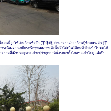
ว่านี้ตอนนี้ถูกใช้เป็นก้านซิวสั่ว (干休所, ย่อมาจากคำว่าก้านปู้ซิวหยางสั่ว (干
เนื่องจากเกษียรหรือทุพพลภาพ ดังนั้นจึงไม่เปิดให้คนทั่วไปเข้าไปชมได้
ที่เฝ้าประตูทางเข้าอยู่ว่าอุตส่าห์นั่งรถมาตั้งไกลขอเข้าไปดูแค่แป๊บ