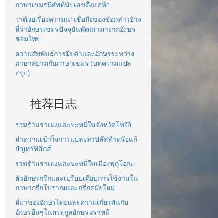
ภาษาเขมรมีศัพท์นับเลขถึงแค่ห้า
ว่าด้วยเรื่องความน่าเชื่อถือของข้อกล่าวอ้าง
ที่ว่าอักษรเขมรปัจจุบันพัฒนามาจากอักษร
ขอมไทย
ความสัมพันธ์การยืมคำและอักษรระหว่าง
ภาษาสยามกับภาษาเขมร (บทความแปล
สรุป)
推荐日志
รวมร้านราเมงและบะหมี่ในจังหวัดโทจิงิ
ทำความเข้าใจการแปลงลาปลัสสำหรับแก้
ปัญหาฟิสิกส์
รวมร้านราเมงและบะหมี่ในเมืองฟุกุโอกะ
ตัวอักษรกรีกและเปรียบเทียบการใช้งานใน
ภาษากรีกโบราณและกรีกสมัยใหม่
ที่มาของอักษรไทยและความเกี่ยวพันกับ
อักษรอื่นๆในตระกูลอักษรพราหมี