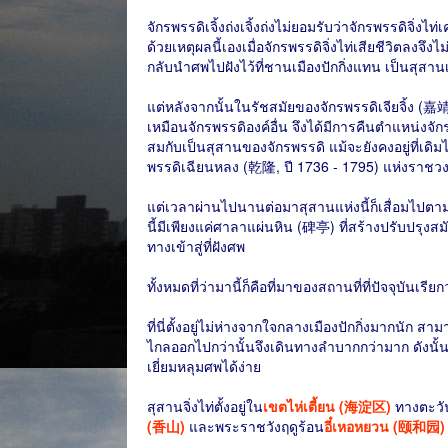
จักรพรรดิเจิ้งถ่งเจิ้งถ่งไม่ยอมรับว่าจักรพรรดิจิ่งไ
ด้วยเหตุผลนี้เองเมื่อจักรพรรดิจิ่งไท่เสียชีวิตลงจ
กลับนำศพไปฝังไว้ที่ชานเมืองปักกิ่งแทน เป็นสุสาน
แต่หลังจากนั้นในรัชสมัยของจักรพรรดิเจียจิ้ง (嘉靖,
เหมือนจักรพรรดิองค์อื่น จึงได้มีการคืนตำแหน่งจักร
สมกับเป็นสุสานของจักรพรรดิ แม้จะยังคงอยู่ที่เดิ
พรรดิเฉียนหลง (乾隆, ปี 1736 - 1795) แห่งราชวงศ์ชิงก
แต่เวลาผ่านไปนานต่อมาสุสานแห่งนี้ก็เสื่อมไปตามเวลา
นี้มีเพียงแค่ศาลาแผ่นหิน (碑亭) ที่สร้างปรับปรุง
ทางเข้าสู่ที่ฝังศพ
ทั้งหมดที่ว่ามานี้ก็คือที่มาของสถานที่ที่ปัจจุบันเรียก
ที่นี่ตั้งอยู่ไม่ห่างจากใจกลางเมืองปักกิ่งมากนัก 
ไกลออกไปกว่านั้นจึงเดินทางลำบากกว่ามาก ดังนั้นแล
เยี่ยมหลุมศพได้ง่าย
สุสานจิ่งไท่ตั้งอยู่ใน
เขตไห่เตี้ยน (海淀区)
ทางตะวัน
(香山)
และพระราชวังฤดูร้อน
อี๋เหอหยวน (颐和园)