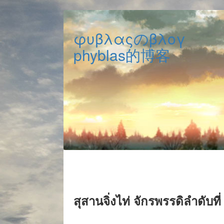
φυβλαςのβλογ
phyblas的博客
สุสานจิ่งไท่ จักรพรรดิลำดับที