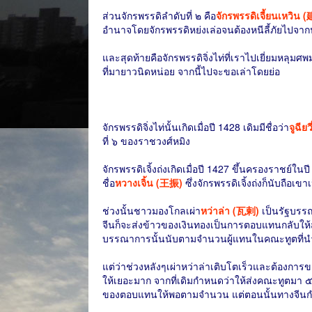
ส่วนจักรพรรดิลำดับที่ ๒ คือ
จักรพรรดิเจี้ยนเหวิน 
อำนาจโดยจักรพรรดิหย่งเล่อจนต้องหนีลี้ภัยไปจากน
และสุดท้ายคือจักรพรรดิจิ่งไท่ที่เราไปเยี่ยมหลุมศพมา
ที่มายาวนิดหน่อย จากนี้ไปจะขอเล่าโดยย่อ
จักรพรรดิจิ่งไท่นั้นเกิดเมื่อปี 1428 เดิมมีชื่อว่า
จูฉี
ที่ ๖ ของราชวงศ์หมิง
จักรพรรดิเจิ้งถ่งเกิดเมื่อปี 1427 ขึ้นครองราชย์ใน
ชื่อ
หวางเจิ้น (王振)
ซึ่งจักรพรรดิเจิ้งถ่งก็นับถือเข
ช่วงนั้นชาวมองโกลเผ่า
หว่าล่า (瓦剌)
เป็นรัฐบรร
จีนก็จะส่งข้าวของเงินทองเป็นการตอบแทนกลับให้ส
บรรณาการนั้นนับตามจำนวนผู้แทนในคณะทูตที่
แต่ว่าช่วงหลังๆเผ่าหว่าล่าเติบโตเร็วและต้อง
ให้เยอะมาก จากที่เดิมกำหนดว่าให้ส่งคณะทูตมา ๕
ของตอบแทนให้พอตามจำนวน แต่ตอนนั้นทางจีนกำลัง