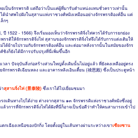
ท่เคยเป็นจักรพรรดิ แต่ถือว่าเป็นแค่ผู้ที่มารับตำแหน่งแทนชั่วคราวเท่านั้น
ึงไม่ได้นำศพไปฝังในสุสานแห่งราชวงศ์หมิงเหมือนอย่างจักรพรรดิองค์อื่น แต่
เล็กๆ
 ปี 1522 - 1566) จึงเริ่มมองเห็นว่าจักรพรรดิจิ่งไท่ควรได้รับการยกย่อง
พรรดิให้จักรพรรดิจิ่งไท่ สุสานของจักรพรรดิจิ่งไท่จึงได้รับการแต่งเติมให้
มไม่ได้ย้ายไปรวมกับจักรพรรดิองค์อื่น และต่อมาหลังจากนั้นในสมัยของจักร
็ยังได้มีการปรับปรุงที่นี่เพิ่มขึ้นอีก
 ปัจจุบันสิ่งก่อสร้างส่วนใหญ่ดั้งเดิมนั้นไม่อยู่แล้ว ที่ยังคงเหลืออยู่ตรง
สมัยจักรพรรดิเฉียนหลง และอาคารหลิงเอินเตี้ยน (祾恩殿) ซึ่งเป็นประตูหน้า
ว่า
สุสานจิ่งไท่ (景泰陵)
ซึ่งเราได้ไปเยี่ยมชมมา
สามารถเดินทางไปได้ง่าย ต่างจากสุสาน ๑๓ จักรพรรดิแห่งราชวงศ์หมิงซึ่งอยู่
้วการที่จักรพรรดิจิ่งไท่ได้ฝังที่นี่ก็อาจเป็นข้อดีว่าทำให้คนสามารถเข้าไป
ตกเฉียงเหนือของปักกิ่ง โดยตั้งอยู่ในเส้นทางผ่านระหว่างเขา
เซียงซาน