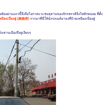
งต้องผ่านแถวนี้จึงถือโอกาสแวะชมสุสานของจักรพรรดิจิ่งไท่สักหน่อย ที่ตั้ง
หนียงเนี่ยงฝู่ (娘娘府)
การมาที่นี่ให้นั่งรถเมล์มาลงที่ป้ายเหนียงเนี่ยงฝู่
้
นชานเมืองจึงดูเงียบๆ