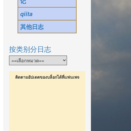
记
qiita
其他日志
按类别分日志
ติดตามอัปเดตของบล็อกได้ที่แฟนเพจ