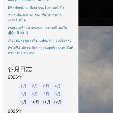
พิพิธภัณฑ์สถาปัตยกรรมโบราณปักกิ่ง
เที่ยวเมืองตานตง ล่องเรือในน่านน้ำ
เกาหลีเหนือ
ตระเวนเที่ยวตามรอยฉากของอนิเมะใน
ญี่ปุ่น ปี 2013
เที่ยวชมหอดูดาวที่ฐานสังเกตการณ์ซิงหลง
ทำไมจึงไม่ควรเขียนวรรณยุกต์เวลาทับศัพท์
ภาษาต่างประเทศ
各月日志
2026年
1月
2月
3月
4月
5月
6月
7月
8月
9月
10月
11月
12月
2025年