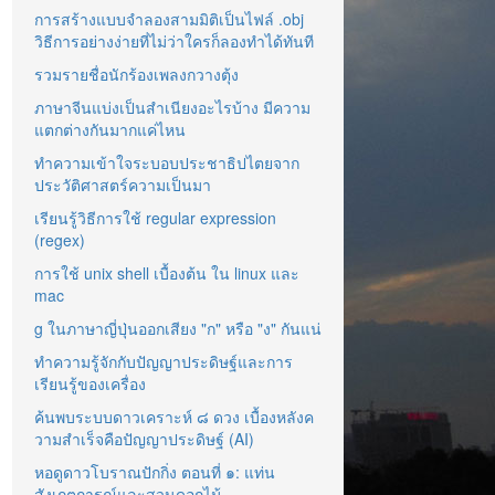
การสร้างแบบจำลองสามมิติเป็นไฟล์ .obj
วิธีการอย่างง่ายที่ไม่ว่าใครก็ลองทำได้ทันที
รวมรายชื่อนักร้องเพลงกวางตุ้ง
ภาษาจีนแบ่งเป็นสำเนียงอะไรบ้าง มีความ
แตกต่างกันมากแค่ไหน
ทำความเข้าใจระบอบประชาธิปไตยจาก
ประวัติศาสตร์ความเป็นมา
เรียนรู้วิธีการใช้ regular expression
(regex)
การใช้ unix shell เบื้องต้น ใน linux และ
mac
g ในภาษาญี่ปุ่นออกเสียง "ก" หรือ "ง" กันแน่
ทำความรู้จักกับปัญญาประดิษฐ์และการ
เรียนรู้ของเครื่อง
ค้นพบระบบดาวเคราะห์ ๘ ดวง เบื้องหลังค
วามสำเร็จคือปัญญาประดิษฐ์ (AI)
หอดูดาวโบราณปักกิ่ง ตอนที่ ๑: แท่น
สังเกตการณ์และสวนดอกไม้