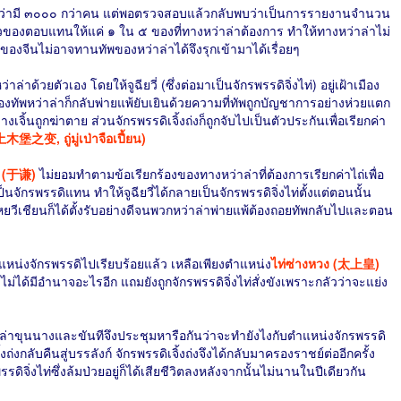
านว่ามี ๓๐๐๐ กว่าคน แต่พอตรวจสอบแล้วกลับพบว่าเป็นการรายงานจำนวน
าวของตอบแทนให้แค่ ๑ ใน ๕ ของที่ทางหว่าล่าต้องการ ทำให้ทางหว่าล่าไม่
ีนไม่อาจทานทัพของหว่าล่าได้จึงรุกเข้ามาได้เรื่อยๆ
ล่าด้วยตัวเอง โดยให้จูฉียวี่ (ซึ่งต่อมาเป็นจักรพรรดิจิ่งไท่) อยู่เฝ้าเมือง
องทัพหว่าล่าก็กลับพ่ายแพ้ยับเยินด้วยความที่ทัพถูกบัญชาการอย่างห่วยแตก
เจิ้นถูกฆ่าตาย ส่วนจักรพรรดิเจิ้งถ่งก็ถูกจับไปเป็นตัวประกันเพื่อเรียกค่า
(土木堡之变, ถู่มู่เป่าจือเปี้ยน)
น (于谦)
ไม่ยอมทำตามข้อเรียกร้องของทางหว่าล่าที่ต้องการเรียกค่าไถ่เพื่อ
่เป็นจักรพรรดิแทน ทำให้จูฉียวี่ได้กลายเป็นจักรพรรดิจิ่งไท่ตั้งแต่ตอนนั้น
ต่หยวีเชียนก็ได้ตั้งรับอย่างดีจนพวกหว่าล่าพ่ายแพ้ต้องถอยทัพกลับไปและตอน
ตำแหน่งจักรพรรดิไปเรียบร้อยแล้ว เหลือเพียงตำแหน่ง
ไท่ซ่างหวง (太上皇)
ม่ได้มีอำนาจอะไรอีก แถมยังถูกจักรพรรดิจิ่งไท่สั่งขังเพราะกลัวว่าจะแย่ง
 เหล่าขุนนางและขันทีจึงประชุมหารือกันว่าจะทำยังไงกับตำแหน่งจักรพรรดิ
ถ่งกลับคืนสู่บรรลังก์ จักรพรรดิเจิ้งถ่งจึงได้กลับมาครองราชย์ต่ออีกครั้ง
รดิจิ่งไท่ซึ่งล้มป่วยอยู่ก็ได้เสียชีวิตลงหลังจากนั้นไม่นานในปีเดียวกัน